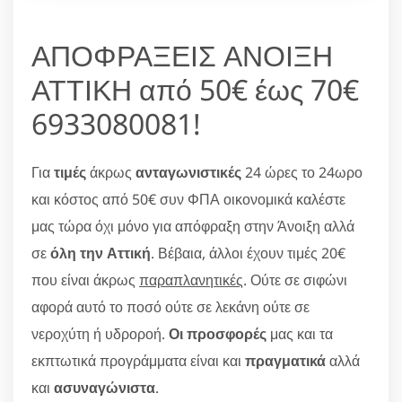
ΑΠΟΦΡΑΞΕΙΣ ΑΝΟΙΞΗ
ΑΤΤΙΚΗ από 50€ έως 70€
6933080081!
Για
τιμές
άκρως
ανταγωνιστικές
24 ώρες το 24ωρο
και κόστος από 50€ συν ΦΠΑ οικονομικά καλέστε
μας τώρα όχι μόνο για απόφραξη στην Άνοιξη αλλά
σε
όλη την Αττική
. Βέβαια, άλλοι έχουν τιμές 20€
που είναι άκρως
παραπλανητικές
. Ούτε σε σιφώνι
αφορά αυτό το ποσό ούτε σε λεκάνη ούτε σε
νεροχύτη ή υδροροή.
Οι προσφορές
μας και τα
εκπτωτικά προγράμματα είναι και
πραγματικά
αλλά
και
ασυναγώνιστα
.