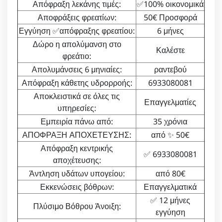
Απόφραξη λεκάνης τιμές:
✅100% οικονομικά
Αποφράξεις φρεατίων:
50€ Προσφορά
Εγγύηση ✅απόφραξης φρεατίου:
6 μήνες
Δώρο η απολύμανση στο
Καλέστε
φρεάτιο:
Απολυμάνσεις 6 μηνιαίες:
ραντεβού
Απόφραξη κάθετης υδρορροής:
6933080081
Αποκλειστικά σε όλες τις
Επαγγελματίες
υπηρεσίες:
Εμπειρία πάνω από:
35 χρόνια
ΑΠΟΦΡΑΞΗ ΑΠΟΧΕΤΕΥΣΗΣ:
από ✨ 50€
Απόφραξη κεντρικής
✅ 6933080081
αποχέτευσης:
Άντληση υδάτων υπογείου:
από 80€
Εκκενώσεις βόθρων:
Επαγγελματικά
✅ 12 μήνες
Πλύσιμο Βόθρου Άνοιξη:
εγγύηση