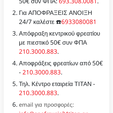
50€ συν ΦΠΑ:
693.308.0081
.
Για ΑΠΟΦΡΑΞΕΙΣ ΑΝΟΙΞΗ
24/7 καλέστε ☎️
6933080081
Απόφραξη κεντρικού φρεατίου
με πιεστικό 50€ συν ΦΠΑ
210.3000.883
.
Αποφράξεις φρεατίων από 50€
-
210.3000.883
.
Τηλ. Κέντρο εταιρεία ΤΙΤΑΝ -
210.3000.883
.
email για προσφορές: