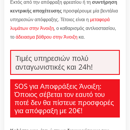
Εκτός από την απόφραξη φρεατίου ή τη
συντήρηση
κεντρικής αποχέτευσης
προσφέρουμε μία βεντάλια
υπηρεσιών απόφραξης. Τέτοιες είναι η
μεταφορά
λυμάτων στην Άνοιξη
, ο καθαρισμός αντλιοστασίου,
το
άδειασμα βόθρου στην Άνοιξη
κα.
Τιμές υπηρεσιών πολύ
ανταγωνιστικές και 24h!
SOS για Αποφράξεις Άνοιξη:
Όποιος σέβεται τον εαυτό του
ποτέ δεν θα πίστευε προσφορές
για απόφραξη με 20€!