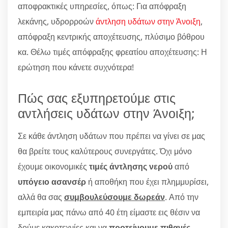
αποφρακτικές υπηρεσίες, όπως: Για απόφραξη
λεκάνης, υδρορροών
άντληση υδάτων στην Άνοιξη
,
απόφραξη κεντρικής αποχέτευσης, πλύσιμο βόθρου
κα. Θέλω τιμές απόφραξης φρεατίου αποχέτευσης: Η
ερώτηση που κάνετε συχνότερα!
Πώς σας εξυπηρετούμε στις
αντλήσεις υδάτων στην Άνοιξη;
Σε κάθε άντληση υδάτων που πρέπει να γίνει σε μας
θα βρείτε τους καλύτερους συνεργάτες. Όχι μόνο
έχουμε οικονομικές
τιμές άντλησης νερού
από
υπόγειο ασανσέρ
ή αποθήκη που έχει πλημμυρίσει,
αλλά θα σας
συμβουλεύσουμε δωρεάν
. Από την
εμπειρία μας πάνω από 40 έτη είμαστε εις θέσιν να
δούμε κακοτεχνίες και να
προτείνουμε πιθανές