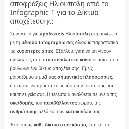
αποφράξεις Ηλιούπολη από το
Infographic 1 για το Δίκτυο
αποχέτευσης;
Συνοπτικά για
apofraxeis Ηλιούπολη
στη συνέχεια
με τη
μέθοδο Infographic
σας δίνουμε παραστατικά
τις
κυριότερες αιτίες
. Εξάλλου, γιατί να μη γίνουν
αντιληπτές από το
καταναλωτικό κοινό
οι αιτίες που
βουλώνει ένα δίκτυο αποχέτευσης; Εμείς
μοιραζόμαστε μαζί σας
σημαντικές πληροφορίες
,
έτσι ώστε να προστατεύετε τόσο την τσέπη σας όσο
και την υγεία σας. Η τελευταία αναλύεται σε υγεία της
οικοδομής
, του
περιβάλλοντος
χώρου, της
ανθρώπινης
αλλά και των
κατοικιδίων
σας.
Έτσι όπως
κάθε δίκτυο στον κόσμο,
έτσι και το