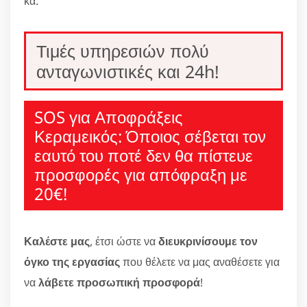
κα.
Τιμές υπηρεσιών πολύ
ανταγωνιστικές και 24h!
SOS για Αποφράξεις
Κεραμεικός: Όποιος σέβεται τον
εαυτό του ποτέ δεν θα πίστευε
προσφορές για απόφραξη με
20€!
Καλέστε μας
, έτσι ώστε να
διευκρινίσουμε τον
όγκο της εργασίας
που θέλετε να μας αναθέσετε για
να
λάβετε προσωπική προσφορά
!