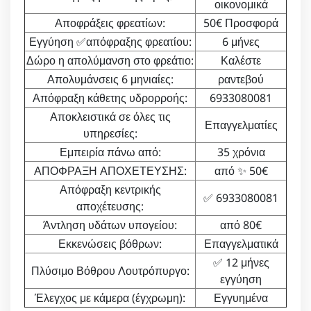
οικονομικά
Αποφράξεις φρεατίων:
50€ Προσφορά
Εγγύηση ✅απόφραξης φρεατίου:
6 μήνες
Δώρο η απολύμανση στο φρεάτιο:
Καλέστε
Απολυμάνσεις 6 μηνιαίες:
ραντεβού
Απόφραξη κάθετης υδρορροής:
6933080081
Αποκλειστικά σε όλες τις
Επαγγελματίες
υπηρεσίες:
Εμπειρία πάνω από:
35 χρόνια
ΑΠΟΦΡΑΞΗ ΑΠΟΧΕΤΕΥΣΗΣ:
από ✨ 50€
Απόφραξη κεντρικής
✅ 6933080081
αποχέτευσης:
Άντληση υδάτων υπογείου:
από 80€
Εκκενώσεις βόθρων:
Επαγγελματικά
✅ 12 μήνες
Πλύσιμο Βόθρου Λουτρόπυργο:
εγγύηση
Έλεγχος με κάμερα (έγχρωμη):
Εγγυημένα