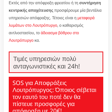
Εκτός από την απόφραξη φρεατίου ή τη
συντήρηση
κεντρικής αποχέτευσης
προσφέρουμε μία βεντάλια
υπηρεσιών απόφραξης. Τέτοιες είναι η
μεταφορά
λυμάτων στο Λουτρόπυργο
, ο καθαρισμός
αντλιοστασίου, το
άδειασμα βόθρου στο
Λουτρόπυργο
κα.
Τιμές υπηρεσιών πολύ
ανταγωνιστικές και 24h!
SOS για Αποφράξεις
Λουτρόπυργος: Όποιος σέβεται
τον εαυτό του ποτέ δεν θα
πίστευε προσφορές για
απόφραξη με 20€!