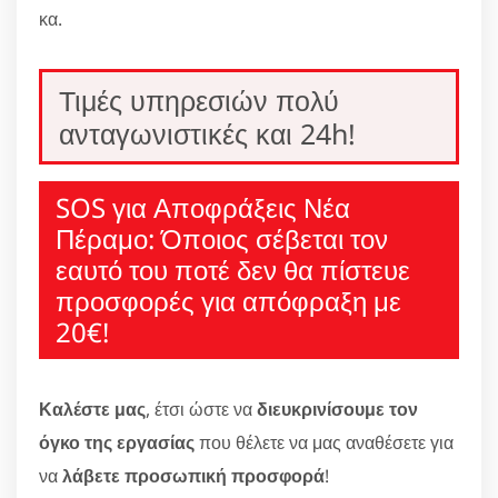
κα.
Τιμές υπηρεσιών πολύ
ανταγωνιστικές και 24h!
SOS για Αποφράξεις Νέα
Πέραμο: Όποιος σέβεται τον
εαυτό του ποτέ δεν θα πίστευε
προσφορές για απόφραξη με
20€!
Καλέστε μας
, έτσι ώστε να
διευκρινίσουμε τον
όγκο της εργασίας
που θέλετε να μας αναθέσετε για
να
λάβετε προσωπική προσφορά
!