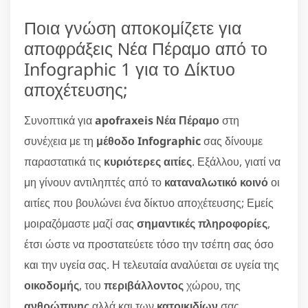
Ποια γνώση αποκομίζετε για
αποφράξεις Νέα Πέραμο από το
Infographic 1 για το Δίκτυο
αποχέτευσης;
Συνοπτικά για
apofraxeis Νέα Πέραμο
στη
συνέχεια με τη
μέθοδο Infographic
σας δίνουμε
παραστατικά τις
κυριότερες αιτίες
. Εξάλλου, γιατί να
μη γίνουν αντιληπτές από το
καταναλωτικό κοινό
οι
αιτίες που βουλώνει ένα δίκτυο αποχέτευσης; Εμείς
μοιραζόμαστε μαζί σας
σημαντικές πληροφορίες
,
έτσι ώστε να προστατεύετε τόσο την τσέπη σας όσο
και την υγεία σας. Η τελευταία αναλύεται σε υγεία της
οικοδομής
, του
περιβάλλοντος
χώρου, της
ανθρώπινης
αλλά και των
κατοικιδίων
σας.