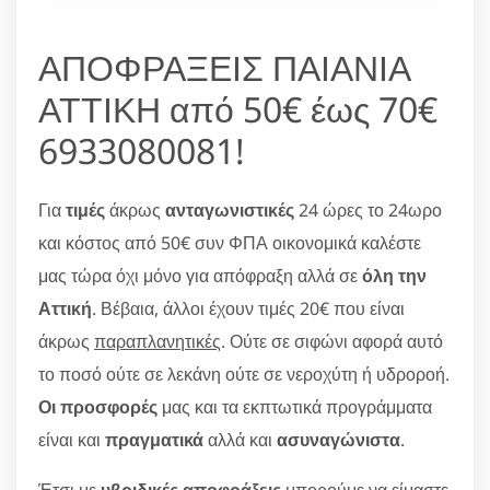
ΑΠΟΦΡΑΞΕΙΣ ΠΑΙΑΝΙΑ
ΑΤΤΙΚΗ από 50€ έως 70€
6933080081!
Για
τιμές
άκρως
ανταγωνιστικές
24 ώρες το 24ωρο
και κόστος από 50€ συν ΦΠΑ οικονομικά καλέστε
μας τώρα όχι μόνο για απόφραξη αλλά σε
όλη την
Αττική
. Βέβαια, άλλοι έχουν τιμές 20€ που είναι
άκρως
παραπλανητικές
. Ούτε σε σιφώνι αφορά αυτό
το ποσό ούτε σε λεκάνη ούτε σε νεροχύτη ή υδροροή.
Οι προσφορές
μας και τα εκπτωτικά προγράμματα
είναι και
πραγματικά
αλλά και
ασυναγώνιστα
.
Έτσι με
υβριδικές αποφράξεις
μπορούμε να είμαστε