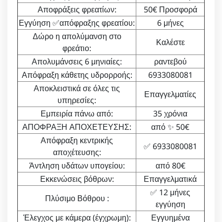
Αποφράξεις φρεατίων:
50€ Προσφορά
Εγγύηση ✅απόφραξης φρεατίου:
6 μήνες
Δώρο η απολύμανση στο
Καλέστε
φρεάτιο:
Απολυμάνσεις 6 μηνιαίες:
ραντεβού
Απόφραξη κάθετης υδρορροής:
6933080081
Αποκλειστικά σε όλες τις
Επαγγελματίες
υπηρεσίες:
Εμπειρία πάνω από:
35 χρόνια
ΑΠΟΦΡΑΞΗ ΑΠΟΧΕΤΕΥΣΗΣ:
από ✨ 50€
Απόφραξη κεντρικής
✅ 6933080081
αποχέτευσης:
Άντληση υδάτων υπογείου:
από 80€
Εκκενώσεις βόθρων:
Επαγγελματικά
✅ 12 μήνες
Πλύσιμο Βόθρου :
εγγύηση
Έλεγχος με κάμερα (έγχρωμη):
Εγγυημένα