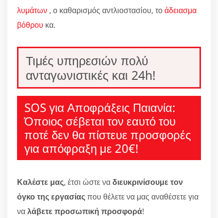
λυμάτων
, ο καθαρισμός αντλιοστασίου, το
άδειασμα
βόθρου
κα.
Τιμές υπηρεσιών πολύ
ανταγωνιστικές και 24h!
SOS για Αποφράξεις Παιανία:
Όποιος σέβεται τον εαυτό του
ποτέ δεν θα πίστευε προσφορές
για απόφραξη με 20€!
Καλέστε μας
, έτσι ώστε να
διευκρινίσουμε τον
όγκο της εργασίας
που θέλετε να μας αναθέσετε για
να
λάβετε προσωπική προσφορά
!