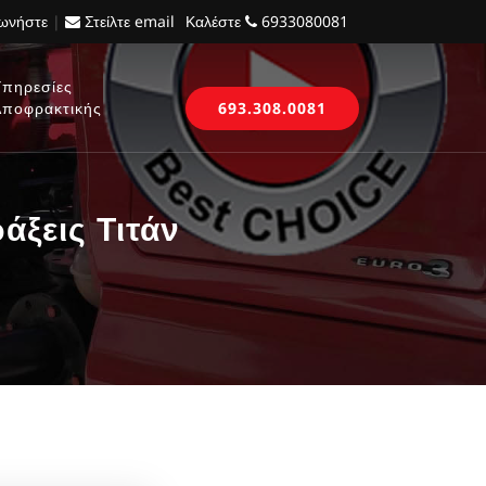
νωνήστε
|
Στείλτε email
Καλέστε
6933080081
Υπηρεσίες
Αποφρακτικής
693.308.0081
ξεις Τιτάν