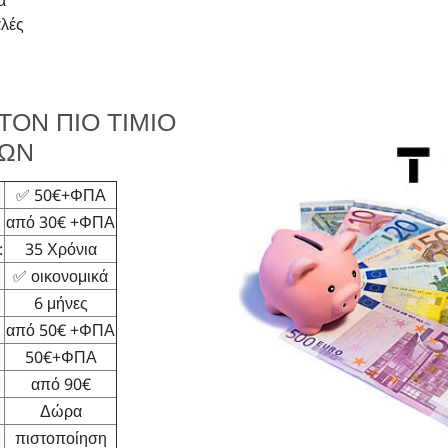
α
αλές
ΤΟΝ ΠΙΟ ΤΙΜΙΟ
ΙΩΝ
✅ 50€+ΦΠΑ
από 30€ +ΦΠΑ
:
35 Χρόνια
✅ οικονομικά
6 μήνες
από 50€ +ΦΠΑ
50€+ΦΠΑ
από 90€
Δώρα
πιστοποίηση