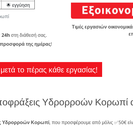
🌟 εγγύηση
ρωπί
Τιμές εργασιών οικονομικά 
ε
α 24h
στη διάθεσή σας.
προσφορά της ημέρας
!
μετά το πέρας κάθε εργασίας!
Αποφράξεις Υδρορροών Κορωπί
ς Υδρορροών Κορωπί
, που προσφέρουμε από μόλις ✅50€ είν