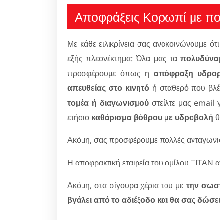
Αποφράξεις Κορωπί με ποι
Με κάθε ειλικρίνεια σας ανακοινώνουμε ότι 
εξής πλεονέκτημα: Όλα μας τα
πολυδύναμ
προσφέρουμε όπως η
απόφραξη υδρορ
απευθείας στο κινητό
ή σταθερό που βλέ
τομέα ή διαγωνισμού
στείλτε μας email γ
ετήσιο
καθάρισμα βόθρου με υδροβολή
θ
Ακόμη, σας προσφέρουμε πολλές ανταγωνιστ
Η αποφρακτική εταιρεία του ομίλου ΤΙΤΑΝ α
Ακόμη, στα σίγουρα χέρια του με
την σωσ
βγάλει από το αδιέξοδο και θα σας δώσε