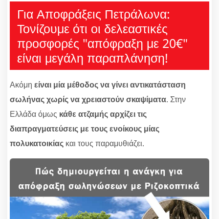
Για Αποφράξεις Πετράλωνα:
Τονίζουμε ότι οι δελεαστικές
προσφορές "απόφραξη με 20€"
είναι μεγάλη παραπλάνηση!
Ακόμη
είναι μία μέθοδος να γίνει αντικατάσταση
σωλήνας χωρίς να χρειαστούν σκαψίματα
. Στην
Ελλάδα όμως
κάθε ατζαμής αρχίζει τις
διαπραγματεύσεις με τους ενοίκους μίας
πολυκατοικίας
και τους παραμυθιάζει.