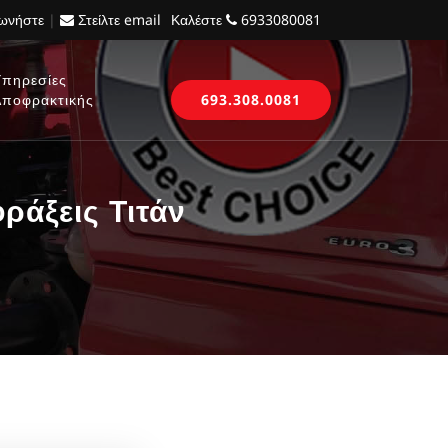
νωνήστε
|
Στείλτε email
Καλέστε
6933080081
Υπηρεσίες
Αποφρακτικής
693.308.0081
άξεις Τιτάν