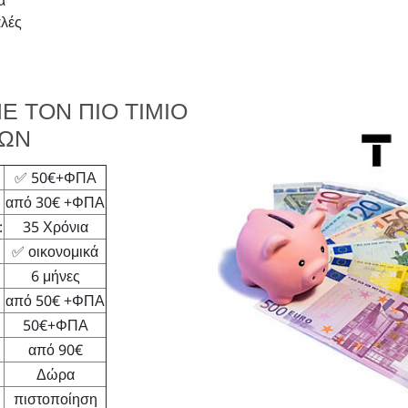
α
αλές
Ε ΤΟΝ ΠΙΟ ΤΙΜΙΟ
ΙΩΝ
✅ 50€+ΦΠΑ
από 30€ +ΦΠΑ
:
35 Χρόνια
✅ οικονομικά
6 μήνες
από 50€ +ΦΠΑ
50€+ΦΠΑ
από 90€
Δώρα
πιστοποίηση