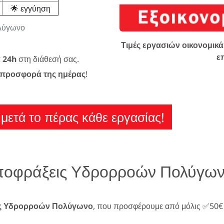
🌟 εγγύηση
ολύγωνο
Τιμές εργασιών οικονομικά 
ε
α 24h
στη διάθεσή σας.
προσφορά της ημέρας
!
μετά το πέρας κάθε εργασίας!
Αποφράξεις Υδρορροών Πολύγω
ς Υδρορροών Πολύγωνο
, που προσφέρουμε από μόλις ✅50€ 