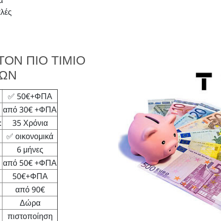
α
αλές
ΤΟΝ ΠΙΟ ΤΙΜΙΟ
ΙΩΝ
✅ 50€+ΦΠΑ
από 30€ +ΦΠΑ
:
35 Χρόνια
✅ οικονομικά
6 μήνες
από 50€ +ΦΠΑ
50€+ΦΠΑ
από 90€
Δώρα
πιστοποίηση