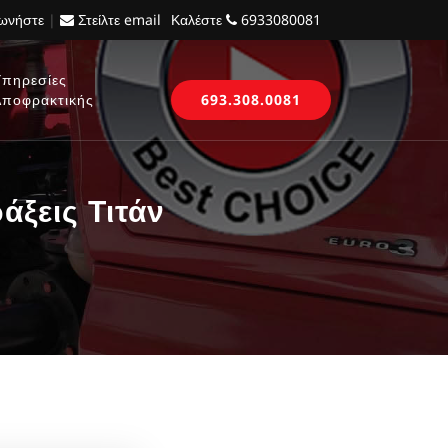
νωνήστε
|
Στείλτε email
Καλέστε
6933080081
Υπηρεσίες
Αποφρακτικής
693.308.0081
ξεις Τιτάν