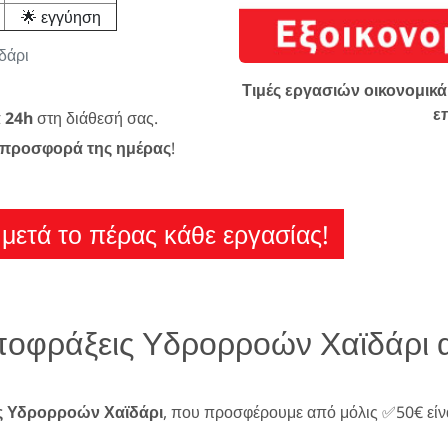
🌟 εγγύηση
δάρι
Τιμές εργασιών οικονομικά 
ε
α 24h
στη διάθεσή σας.
προσφορά της ημέρας
!
μετά το πέρας κάθε εργασίας!
Αποφράξεις Υδρορροών Χαϊδάρι
ς Υδρορροών Χαϊδάρι
, που προσφέρουμε από μόλις ✅50€ είν