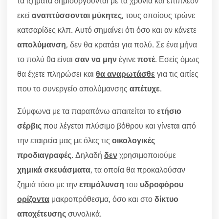
τα ιζήματα δημιουργούνται με τα χρόνια και επιπλέον
εκεί
αναπτύσσονται μύκητες
, τους οποίους τρώνε
κατσαρίδες κλπ. Αυτό σημαίνει ότι όσο και αν κάνετε
απολύμανση
, δεν θα κρατάει για πολύ. Σε ένα μήνα
το πολύ θα είναι
σαν να μην
έγινε
ποτέ
. Εσείς όμως
θα έχετε πληρώσει και
θα αναρωτάσθε
για τις αιτίες
που το συνεργείο απολύμανσης
απέτυχε
.
Σύμφωνα με τα παραπάνω απαιτείται το
ετήσιο
σέρβις
που λέγεται πλύσιμο βόθρου και γίνεται από
την εταιρεία μας με όλες τις
οικολογικές
προδιαγραφές
. Δηλαδή
δεν
χρησιμοποιούμε
χημικά σκευάσματα
, τα οποία θα προκαλούσαν
ζημιά τόσο με την
επιμόλυνση
του
υδροφόρου
ορίζοντα
μακροπρόθεσμα, όσο και στο
δίκτυο
αποχέτευσης
συνολικά.