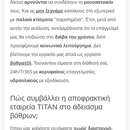
δίκτυο
αρνούνται
να συνδέσουν τη
μονοκατοικία
τους. Και ας
μην ξεχνάμε
κατοίκους στο εξωτερικό
με
παλαιά κτίσματα
"παρατημένα". Έτσι, μετά από
αυτήν την ανάλυση, αντιλαμβάνεστε ότι το επάγγελμά
μας θα επιβιώσει στο
διάβα του χρόνου
, διότι
προσφέρουμε
κοινωνικό λειτούργημα
. Δεν
βλέπουμε την εργασία μας απλά ως εργασία
βοθρατζή
. Τουναντίον είμαστε στη διάθεσή σας
24h/7/365 με
κορυφαίους
επαγγελματίες
υδραυλικούς
με εξειδίκευση.
Πώς συμβάλλει η αποφρακτική
εταιρεία ΤΙΤΑΝ στο άδειασμα
βόθρων;
Όπου μας καλέσετε ερχόμαστε
χωρίς διασταγμό
,