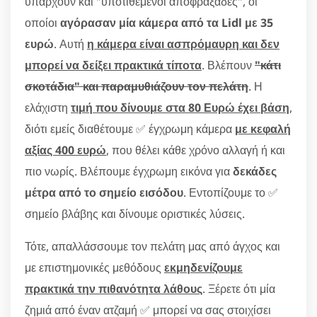
υπάρχουν και "υποτιθέμενοι αποφραξάδες", οι
οποίοι
αγόρασαν μία κάμερα από τα Lidl με 35
ευρώ
. Αυτή
η κάμερα είναι ασπρόμαυρη και δεν
μπορεί να δείξει πρακτικά τίποτα
. Βλέπουν
"κάτι
σκοτάδια" και παραμυθιάζουν τον πελάτη
. Η
ελάχιστη
τιμή που δίνουμε στα 80 Ευρώ έχει βάση
,
διότι εμείς διαθέτουμε ✅ έγχρωμη κάμερα
με κεφαλή
αξίας 400 ευρώ
, που θέλει κάθε χρόνο αλλαγή ή και
πιο νωρίς. Βλέπουμε έγχρωμη εικόνα για
δεκάδες
μέτρα από το σημείο εισόδου
. Εντοπίζουμε το ✅
σημείο βλάβης και δίνουμε οριστικές λύσεις.
Τότε, απαλλάσσουμε τον πελάτη μας από άγχος και
με επιστημονικές μεθόδους
εκμηδενίζουμε
πρακτικά την πιθανότητα λάθους
. Ξέρετε ότι μία
ζημιά από έναν ατζαμή ✅ μπορεί να σας στοιχίσει