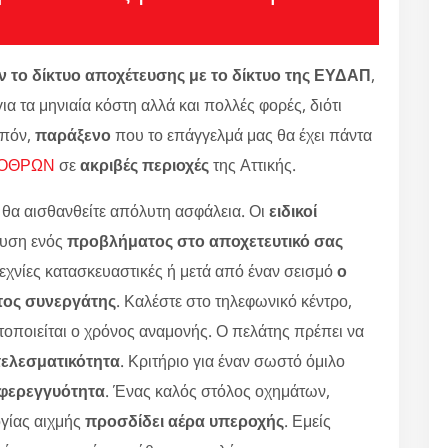
 το δίκτυο αποχέτευσης με το δίκτυο της ΕΥΔΑΠ
,
ια τα μηνιαία κόστη αλλά και πολλές φορές, διότι
ιπόν,
παράξενο
που το επάγγελμά μας θα έχει πάντα
ΒΟΘΡΩΝ
σε
ακριβές περιοχές
της Αττικής.
ας θα αισθανθείτε απόλυτη ασφάλεια. Οι
ειδικοί
λυση ενός
προβλήματος στο αποχετευτικό σας
χνίες κατασκευαστικές ή μετά από έναν σεισμό
ο
στος συνεργάτης
. Καλέστε στο τηλεφωνικό κέντρο,
τοποιείται ο χρόνος αναμονής. Ο πελάτης πρέπει να
τελεσματικότητα
. Κριτήριο για έναν σωστό όμιλο
 φερεγγυότητα
. Ένας καλός στόλος οχημάτων,
γίας αιχμής
προσδίδει αέρα υπεροχής
. Εμείς