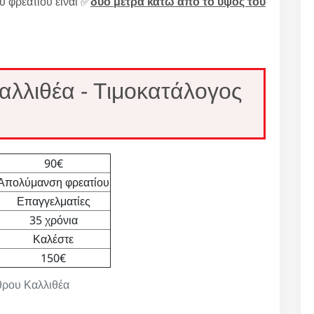
υ φρεατίου είναι ✅
δύο μέτρα κάτω από το ύψος του
λλιθέα - Τιμοκατάλογος
90€
Απολύμανση φρεατίου
Επαγγελματίες
35 χρόνια
Καλέστε
150€
όθρου Καλλιθέα