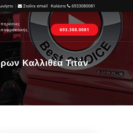
νωνήστε
|
Στείλτε email
Καλέστε
6933080081
Υπηρεσίες
Αποφρακτικής
693.308.0081
ρων Καλλιθέα Τιτάν