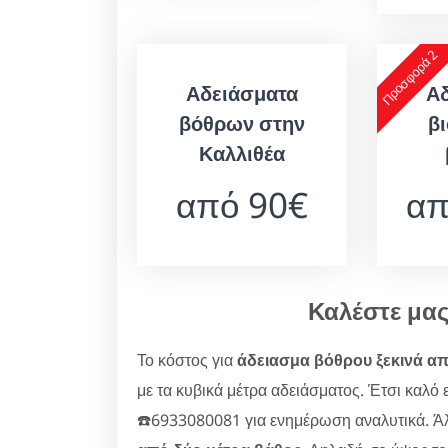
Προσφορά 2
Αδειάσματα
Α
βόθρων στην
β
Καλλιθέα
από 90€
απ
Καλέστε μα
Το κόστος για
άδειασμα βόθρου ξεκινά απ
με τα κυβικά μέτρα αδειάσματος. Έτσι καλό 
☎️6933080081 για ενημέρωση αναλυτικά. Ά