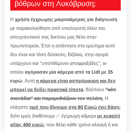
βόθρων στη Λυκόβρυση;
Η
χρήση έγχρωμης μικροκάμερας για διάγνωση
με παρακολούθηση από υπολογιστή όλου του
αποχετευτικού σας δικτύου μας θέτει στην
πρωτοπορεία. Έτσι η απάντηση στο ερώτημα αυτό
δεν είναι και τόσο δύσκολη. Βέβαια, στην αγορά
υπάρχουν και "υποτιθέμενοι αποφραξάδες", οι
οποίοι
αγόρασαν μία κάμερα από τα Lidl με 35
ευρώ
. Αυτή
η κάμερα είναι ασπρόμαυρη και δεν
μπορεί να δείξει πρακτικά τίποτα
. Βλέπουν
"κάτι
σκοτάδια" και παραμυθιάζουν τον πελάτη
. Η
ελάχιστη
τιμή που δίνουμε στα 80 Ευρώ έχει βάση
,
διότι εμείς διαθέτουμε ✅ έγχρωμη κάμερα
με κεφαλή
αξίας 400 ευρώ
, που θέλει κάθε χρόνο αλλαγή ή και