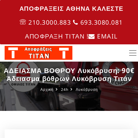
ΑΠΟΦΡΑΞΕΙΣ ΑΘΗΝΑ ΚΑΛΈΣΤΕ
210.3000.883
693.3080.081
ΑΠΟΦΡΑΞΗ ΤΙΤΑΝ !
EMAIL
ΑΔΕΙΑΣΜΑ ΒΟΘΡΟΥ Λυκόβρυση: 90€
Άδειασμα βόθρων Λυκόβρυση Τιτάν
Αρχική
24h
Λυκόβρυση