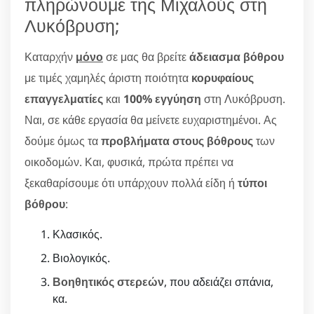
πληρώνουμε της Μιχαλούς στη
Λυκόβρυση;
Καταρχήν
μόνο
σε μας θα βρείτε
άδειασμα βόθρου
με τιμές χαμηλές άριστη ποιότητα
κορυφαίους
επαγγελματίες
και
100% εγγύηση
στη Λυκόβρυση.
Ναι, σε κάθε εργασία θα μείνετε ευχαριστημένοι. Ας
δούμε όμως τα
προβλήματα στους βόθρους
των
οικοδομών. Και, φυσικά, πρώτα πρέπει να
ξεκαθαρίσουμε ότι υπάρχουν πολλά είδη ή
τύποι
βόθρου
:
Κλασικός.
Βιολογικός.
Βοηθητικός στερεών
, που αδειάζει σπάνια,
κα.