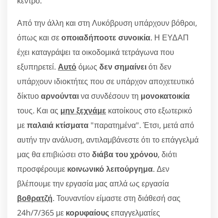
κέντρο.
Από την άλλη και στη Λυκόβρυση υπάρχουν βόθροι,
όπως και σε
οποιαδήποοτε συνοικία
. Η ΕΥΔΑΠ
έχει καταγράψει τα οικοδομικά τετράγωνα που
εξυπηρετεί.
Αυτό
όμως
δεν σημαίνει
ότι δεν
υπάρχουν ιδιοκτήτες που σε υπάρχον αποχετευτικό
δίκτυο
αρνούνται
να συνδέσουν τη
μονοκατοικία
τους. Και ας
μην ξεχνάμε
κατοίκους στο εξωτερικό
με
παλαιά κτίσματα
"παρατημένα". Έτσι, μετά από
αυτήν την ανάλυση, αντιλαμβάνεστε ότι το επάγγελμά
μας θα επιβιώσει στο
διάβα του χρόνου
, διότι
προσφέρουμε
κοινωνικό λειτούργημα
. Δεν
βλέπουμε την εργασία μας απλά ως εργασία
βοθρατζή
. Τουναντίον είμαστε στη διάθεσή σας
24h/7/365 με
κορυφαίους
επαγγελματίες