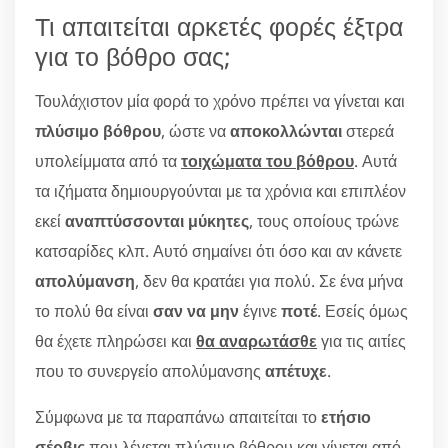
Τι απαιτείται αρκετές φορές έξτρα
για το βόθρο σας;
Τουλάχιστον μία φορά το χρόνο πρέπει να γίνεται και
πλύσιμο βόθρου
, ώστε να
αποκολλώνται
στερεά
υπολείμματα από τα
τοιχώματα του βόθρου
. Αυτά
τα ιζήματα δημιουργούνται με τα χρόνια και επιπλέον
εκεί
αναπτύσσονται μύκητες
, τους οποίους τρώνε
κατσαρίδες κλπ. Αυτό σημαίνει ότι όσο και αν κάνετε
απολύμανση
, δεν θα κρατάει για πολύ. Σε ένα μήνα
το πολύ θα είναι
σαν να μην
έγινε
ποτέ
. Εσείς όμως
θα έχετε πληρώσει και
θα αναρωτάσθε
για τις αιτίες
που το συνεργείο απολύμανσης
απέτυχε
.
Σύμφωνα με τα παραπάνω απαιτείται το
ετήσιο
σέρβις
που λέγεται πλύσιμο βόθρου και γίνεται από