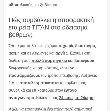
υδραυλικούς
με εξειδίκευση.
Πώς συμβάλλει η αποφρακτική
εταιρεία ΤΙΤΑΝ στο άδειασμα
βόθρων;
Όπου μας καλέσετε ερχόμαστε
χωρίς διασταγμό
,
ακόμη
και
σε
Κυριακές
και
αργίες
. Έχουμε στη
διάθεσή σας
πολλά φορτηγάκια
και
βυτιοφόρα
διαφορετικής χωρητικότητας, ώστε να
προσαρμόζουμε
τον τρόπο επέμβασης. Αυξάνεται
έτσι η
αποτελεσματικότητα
του ομίλου μας
συνολικά και επικρατούμε στον
έντονο
ανταγωνισμό
. Καλέστε μας
24 ώρες το 24ωρο
.
Αξίζει να επισημανθεί ένα πάρα πολύ σημαντικό