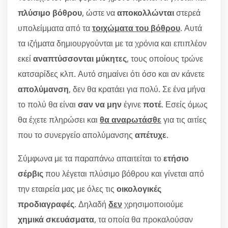
πλύσιμο βόθρου
, ώστε να
αποκολλώνται
στερεά
υπολείμματα από τα
τοιχώματα του βόθρου
. Αυτά
τα ιζήματα δημιουργούνται με τα χρόνια και επιπλέον
εκεί
αναπτύσσονται μύκητες
, τους οποίους τρώνε
κατσαρίδες κλπ. Αυτό σημαίνει ότι όσο και αν κάνετε
απολύμανση
, δεν θα κρατάει για πολύ. Σε ένα μήνα
το πολύ θα είναι
σαν να μην
έγινε
ποτέ
. Εσείς όμως
θα έχετε πληρώσει και
θα αναρωτάσθε
για τις αιτίες
που το συνεργείο απολύμανσης
απέτυχε
.
Σύμφωνα με τα παραπάνω απαιτείται το
ετήσιο
σέρβις
που λέγεται πλύσιμο βόθρου και γίνεται από
την εταιρεία μας με όλες τις
οικολογικές
προδιαγραφές
. Δηλαδή
δεν
χρησιμοποιούμε
χημικά σκευάσματα
, τα οποία θα προκαλούσαν