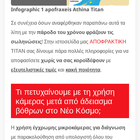
Infographic 1 apofraxeis Athina Titan
Σε συνέχεια όσων αναφέρθηκαν παραπάνω αυτά τα
λίπη με την
πάροδο του χρόνου φράζουν τις
σωληνώσεις
! Στην ιστοσελίδα μας
ΑΠΟΦΡΑΚΤΙΚΗ
ΤΙΤΑΝ σας δίνουμε πάρα πολλές πληροφορίες για να
αποφασίσετε
χωρίς να σας κοροϊδέψουν
με
εξευτελιστικές τιμές
και
κακή ποιότητα
.
Τι πετυχαίνουμε με τη χρήση
κάμερας μετά από άδειασμα
βόθρων στο Νέο Κόσμο;
Η
χρήση έγχρωμης μικροκάμερας για διάγνωση
με παρακολούθηση από υπολογιστή όλου του