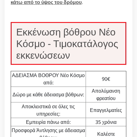
κάτω από το ύψος του δρόμου
.
Εκκένωση βόθρου Νέο
Κόσμο - Τιμοκατάλογος
εκκενώσεων
ΑΔΕΙΑΣΜΑ ΒΟΘΡΟΥ Νέο Κόσμο
90€
από:
Απολύμανση
Δώρο με κάθε άδειασμα βόθρων:
φρεατίου
Αποκλειστικά σε όλες τις
Επαγγελματίες
υπηρεσίες:
Εμπειρία πάνω από:
35 χρόνια
Προσφορά Άντλησης με άδειασμα
Καλέστε