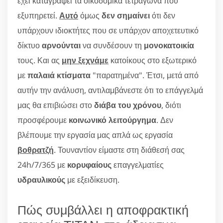
έχει καταγράψει τα οικοδομικά τετράγωνα που
εξυπηρετεί.
Αυτό
όμως
δεν σημαίνει
ότι δεν
υπάρχουν ιδιοκτήτες που σε υπάρχον αποχετευτικό
δίκτυο
αρνούνται
να συνδέσουν τη
μονοκατοικία
τους. Και ας
μην ξεχνάμε
κατοίκους στο εξωτερικό
με
παλαιά κτίσματα
"παρατημένα". Έτσι, μετά από
αυτήν την ανάλυση, αντιλαμβάνεστε ότι το επάγγελμά
μας θα επιβιώσει στο
διάβα του χρόνου
, διότι
προσφέρουμε
κοινωνικό λειτούργημα
. Δεν
βλέπουμε την εργασία μας απλά ως εργασία
βοθρατζή
. Τουναντίον είμαστε στη διάθεσή σας
24h/7/365 με
κορυφαίους
επαγγελματίες
υδραυλικούς
με εξειδίκευση.
Πώς συμβάλλει η αποφρακτική