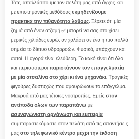
Τότε, απαλλάσσουμε τον πελάτη μας από άγχος και
με επιστημονικές μεθόδους
εκμηδενίζουμε
πρακτικά την πιθανότητα λάθους
. Ξέρετε ότι μία
ζημιά από έναν ατζαμή ✅ μπορεί να σας στοιχίσει
μερικές χιλιάδες ευρώ, αν χαλάσει σε ένα η πιο πολλά
σημεία το δίκτυο υδρορροών. Φυσικά, υπάρχουν και
αυτοί. Η αγορά είναι ελεύθερη. Το κακό είναι ότι όλο
και περισσότεροι
παριστάνουν τον επαγγελματία
με μία ατσαλίνα στο χέρι κι ένα μηχανάκι
. Τραγικές
φιγούρες δυστυχώς που αμαυρώνουν το επάγγελμα.
Μακρυά από μας τέτοιες νοοτροπίες. Εμείς
στον
αντίποδα όλων των παραπάνω
με
ασυναγώνιστη οργάνωση και εμπειρία
συμπαραστεκόμαστε στον πελάτη από τις απαντήσεις
μας
στο τηλεφωνικό κέντρο μέχρι την έκδοση