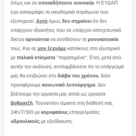
όπως και σε
οποιαδήποοτε συνοικία
. Η ΕΥΔΑΠ
έχει καταγράψει τα οικοδομικά τετράγωνα που
εξυπηρετεί.
Αυτό
όμως
δεν σημαίνει
ότι δεν
υπάρχουν ιδιοκτήτες που σε υπάρχον αποχετευτικό
δίκτυο
αρνούνται
να συνδέσουν τη
μονοκατοικία
τους. Και ας
μην ξεχνάμε
κατοίκους στο εξωτερικό
με
παλαιά κτίσματα
"παρατημένα". Έτσι, μετά από
αυτήν την ανάλυση, αντιλαμβάνεστε ότι το επάγγελμά
μας θα επιβιώσει στο
διάβα του χρόνου
, διότι
προσφέρουμε
κοινωνικό λειτούργημα
. Δεν
βλέπουμε την εργασία μας απλά ως εργασία
βοθρατζή
. Τουναντίον είμαστε στη διάθεσή σας
24h/7/365 με
κορυφαίους
επαγγελματίες
υδραυλικούς
με εξειδίκευση.