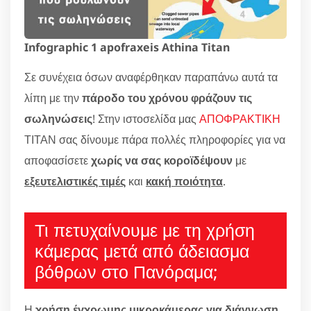
Infographic 1 apofraxeis Athina Titan
Σε συνέχεια όσων αναφέρθηκαν παραπάνω αυτά τα
λίπη με την
πάροδο του χρόνου φράζουν τις
σωληνώσεις
! Στην ιστοσελίδα μας
ΑΠΟΦΡΑΚΤΙΚΗ
ΤΙΤΑΝ σας δίνουμε πάρα πολλές πληροφορίες για να
αποφασίσετε
χωρίς να σας κοροϊδέψουν
με
εξευτελιστικές τιμές
και
κακή ποιότητα
.
Τι πετυχαίνουμε με τη χρήση
κάμερας μετά από άδειασμα
βόθρων στο Πανόραμα;
Η
χρήση έγχρωμης μικροκάμερας για διάγνωση