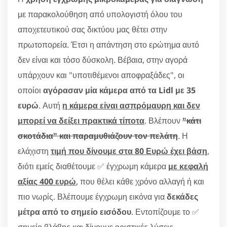
με παρακολούθηση από υπολογιστή όλου του
αποχετευτικού σας δικτύου μας θέτει στην
πρωτοπορεία. Έτσι η απάντηση στο ερώτημα αυτό
δεν είναι και τόσο δύσκολη. Βέβαια, στην αγορά
υπάρχουν και "υποτιθέμενοι αποφραξάδες", οι
οποίοι
αγόρασαν μία κάμερα από τα Lidl με 35
ευρώ
. Αυτή
η κάμερα είναι ασπρόμαυρη και δεν
μπορεί να δείξει πρακτικά τίποτα
. Βλέπουν
"κάτι
σκοτάδια" και παραμυθιάζουν τον πελάτη
. Η
ελάχιστη
τιμή που δίνουμε στα 80 Ευρώ έχει βάση
,
διότι εμείς διαθέτουμε ✅ έγχρωμη κάμερα
με κεφαλή
αξίας 400 ευρώ
, που θέλει κάθε χρόνο αλλαγή ή και
πιο νωρίς. Βλέπουμε έγχρωμη εικόνα για
δεκάδες
μέτρα από το σημείο εισόδου
. Εντοπίζουμε το ✅
σημείο βλάβης και δίνουμε οριστικές λύσεις.