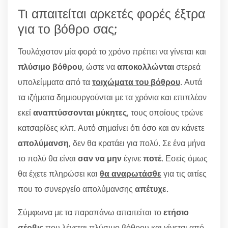
Τι απαιτείται αρκετές φορές έξτρα
για το βόθρο σας;
Τουλάχιστον μία φορά το χρόνο πρέπει να γίνεται και
πλύσιμο βόθρου
, ώστε να
αποκολλώνται
στερεά
υπολείμματα από τα
τοιχώματα του βόθρου
. Αυτά
τα ιζήματα δημιουργούνται με τα χρόνια και επιπλέον
εκεί
αναπτύσσονται μύκητες
, τους οποίους τρώνε
κατσαρίδες κλπ. Αυτό σημαίνει ότι όσο και αν κάνετε
απολύμανση
, δεν θα κρατάει για πολύ. Σε ένα μήνα
το πολύ θα είναι
σαν να μην
έγινε
ποτέ
. Εσείς όμως
θα έχετε πληρώσει και
θα αναρωτάσθε
για τις αιτίες
που το συνεργείο απολύμανσης
απέτυχε
.
Σύμφωνα με τα παραπάνω απαιτείται το
ετήσιο
σέρβις
που λέγεται πλύσιμο βόθρου και γίνεται από