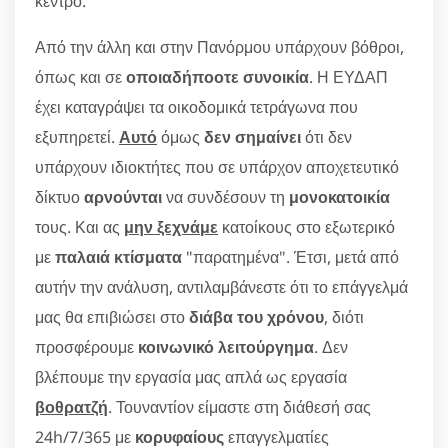
κέντρο.
Από την άλλη και στην Πανόρμου υπάρχουν βόθροι,
όπως και σε
οποιαδήποοτε συνοικία
. Η ΕΥΔΑΠ
έχει καταγράψει τα οικοδομικά τετράγωνα που
εξυπηρετεί.
Αυτό
όμως
δεν σημαίνει
ότι δεν
υπάρχουν ιδιοκτήτες που σε υπάρχον αποχετευτικό
δίκτυο
αρνούνται
να συνδέσουν τη
μονοκατοικία
τους. Και ας
μην ξεχνάμε
κατοίκους στο εξωτερικό
με
παλαιά κτίσματα
"παρατημένα". Έτσι, μετά από
αυτήν την ανάλυση, αντιλαμβάνεστε ότι το επάγγελμά
μας θα επιβιώσει στο
διάβα του χρόνου
, διότι
προσφέρουμε
κοινωνικό λειτούργημα
. Δεν
βλέπουμε την εργασία μας απλά ως εργασία
βοθρατζή
. Τουναντίον είμαστε στη διάθεσή σας
24h/7/365 με
κορυφαίους
επαγγελματίες