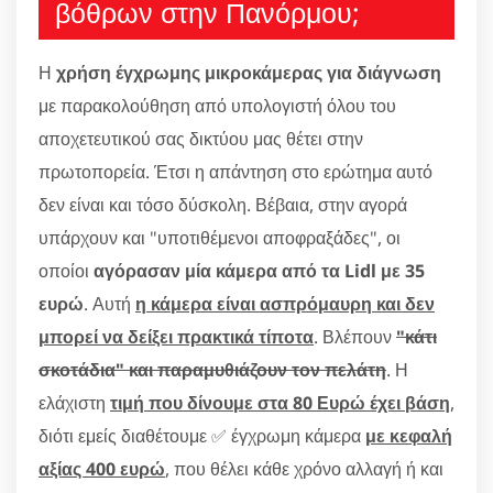
βόθρων στην Πανόρμου;
Η
χρήση έγχρωμης μικροκάμερας για διάγνωση
με παρακολούθηση από υπολογιστή όλου του
αποχετευτικού σας δικτύου μας θέτει στην
πρωτοπορεία. Έτσι η απάντηση στο ερώτημα αυτό
δεν είναι και τόσο δύσκολη. Βέβαια, στην αγορά
υπάρχουν και "υποτιθέμενοι αποφραξάδες", οι
οποίοι
αγόρασαν μία κάμερα από τα Lidl με 35
ευρώ
. Αυτή
η κάμερα είναι ασπρόμαυρη και δεν
μπορεί να δείξει πρακτικά τίποτα
. Βλέπουν
"κάτι
σκοτάδια" και παραμυθιάζουν τον πελάτη
. Η
ελάχιστη
τιμή που δίνουμε στα 80 Ευρώ έχει βάση
,
διότι εμείς διαθέτουμε ✅ έγχρωμη κάμερα
με κεφαλή
αξίας 400 ευρώ
, που θέλει κάθε χρόνο αλλαγή ή και