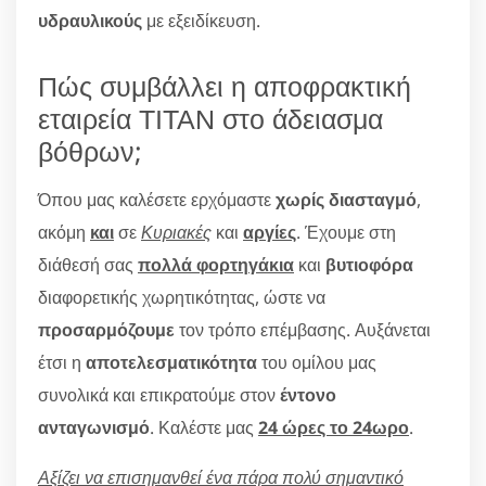
υδραυλικούς
με εξειδίκευση.
Πώς συμβάλλει η αποφρακτική
εταιρεία ΤΙΤΑΝ στο άδειασμα
βόθρων;
Όπου μας καλέσετε ερχόμαστε
χωρίς διασταγμό
,
ακόμη
και
σε
Κυριακές
και
αργίες
. Έχουμε στη
διάθεσή σας
πολλά φορτηγάκια
και
βυτιοφόρα
διαφορετικής χωρητικότητας, ώστε να
προσαρμόζουμε
τον τρόπο επέμβασης. Αυξάνεται
έτσι η
αποτελεσματικότητα
του ομίλου μας
συνολικά και επικρατούμε στον
έντονο
ανταγωνισμό
. Καλέστε μας
24 ώρες το 24ωρο
.
Αξίζει να επισημανθεί ένα πάρα πολύ σημαντικό