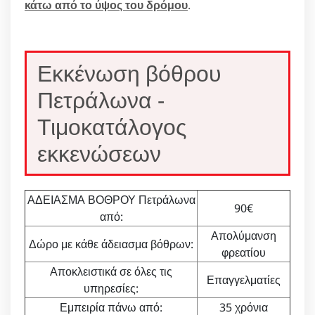
κάτω από το ύψος του δρόμου
.
Εκκένωση βόθρου
Πετράλωνα -
Τιμοκατάλογος
εκκενώσεων
ΑΔΕΙΑΣΜΑ ΒΟΘΡΟΥ Πετράλωνα
90€
από:
Απολύμανση
Δώρο με κάθε άδειασμα βόθρων:
φρεατίου
Αποκλειστικά σε όλες τις
Επαγγελματίες
υπηρεσίες:
Εμπειρία πάνω από:
35 χρόνια