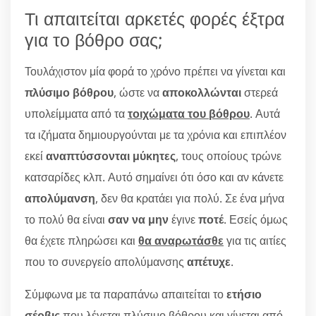
Τι απαιτείται αρκετές φορές έξτρα
για το βόθρο σας;
Τουλάχιστον μία φορά το χρόνο πρέπει να γίνεται και
πλύσιμο βόθρου
, ώστε να
αποκολλώνται
στερεά
υπολείμματα από τα
τοιχώματα του βόθρου
. Αυτά
τα ιζήματα δημιουργούνται με τα χρόνια και επιπλέον
εκεί
αναπτύσσονται μύκητες
, τους οποίους τρώνε
κατσαρίδες κλπ. Αυτό σημαίνει ότι όσο και αν κάνετε
απολύμανση
, δεν θα κρατάει για πολύ. Σε ένα μήνα
το πολύ θα είναι
σαν να μην
έγινε
ποτέ
. Εσείς όμως
θα έχετε πληρώσει και
θα αναρωτάσθε
για τις αιτίες
που το συνεργείο απολύμανσης
απέτυχε
.
Σύμφωνα με τα παραπάνω απαιτείται το
ετήσιο
σέρβις
που λέγεται πλύσιμο βόθρου και γίνεται από