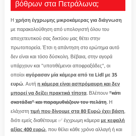
βόθρων στα Πετράλωνα;
Η
χρήση έγχρωμης μικροκάμερας για διάγνωση
με παρακολούθηση από υπολογιστή όλου του
αποχετευτικού σας δικτύου μας θέτει στην
πρωτοπορεία. Έτσι η απάντηση στο ερώτημα αυτό
δεν είναι και τόσο δύσκολη. Βέβαια, στην αγορά
υπάρχουν και "υποτιθέμενοι αποφραξάδες", οι
οποίοι
αγόρασαν μία κάμερα από τα Lidl με 35
ευρώ
. Αυτή
η κάμερα είναι ασπρόμαυρη και δεν
μπορεί να δείξει πρακτικά τίποτα
. Βλέπουν
"κάτι
σκοτάδια" και παραμυθιάζουν τον πελάτη
. Η
ελάχιστη
τιμή που δίνουμε στα 80 Ευρώ έχει βάση
,
διότι εμείς διαθέτουμε ✅ έγχρωμη κάμερα
με κεφαλή
αξίας 400 ευρώ
, που θέλει κάθε χρόνο αλλαγή ή και