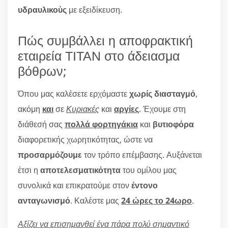
υδραυλικούς
με εξειδίκευση.
Πώς συμβάλλει η αποφρακτική
εταιρεία ΤΙΤΑΝ στο άδειασμα
βόθρων;
Όπου μας καλέσετε ερχόμαστε
χωρίς διασταγμό
,
ακόμη
και
σε
Κυριακές
και
αργίες
. Έχουμε στη
διάθεσή σας
πολλά φορτηγάκια
και
βυτιοφόρα
διαφορετικής χωρητικότητας, ώστε να
προσαρμόζουμε
τον τρόπο επέμβασης. Αυξάνεται
έτσι η
αποτελεσματικότητα
του ομίλου μας
συνολικά και επικρατούμε στον
έντονο
ανταγωνισμό
. Καλέστε μας
24 ώρες το 24ωρο
.
Αξίζει να επισημανθεί ένα πάρα πολύ σημαντικό