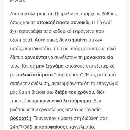
κέντρο.
Από την άλλη και στα Πετράλωνα υπάρχουν βόθροι,
όπως και σε
οποιαδήποοτε συνοικία
. Η ΕΥΔΑΠ
έχει καταγράψει τα οικοδομικά τετράγωνα που
εξυπηρετεί.
Αυτό
όμως
δεν σημαίνει
ότι δεν
υπάρχουν ιδιοκτήτες που σε υπάρχον αποχετευτικό
δίκτυο
αρνούνται
να συνδέσουν τη
μονοκατοικία
τους. Και ας
μην ξεχνάμε
κατοίκους στο εξωτερικό
με
παλαιά κτίσματα
"παρατημένα". Έτσι, μετά από
αυτήν την ανάλυση, αντιλαμβάνεστε ότι το επάγγελμά
μας θα επιβιώσει στο
διάβα του χρόνου
, διότι
προσφέρουμε
κοινωνικό λειτούργημα
. Δεν
βλέπουμε την εργασία μας απλά ως εργασία
βοθρατζή
. Τουναντίον είμαστε στη διάθεσή σας
24h/7/365 με
κορυφαίους
επαγγελματίες