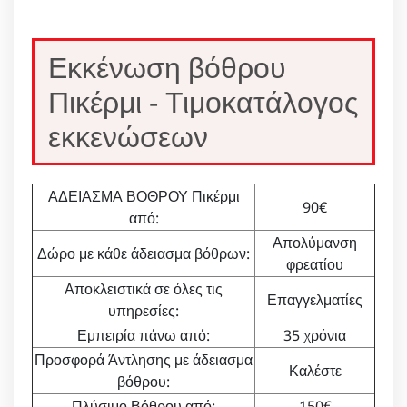
Εκκένωση βόθρου
Πικέρμι - Τιμοκατάλογος
εκκενώσεων
ΑΔΕΙΑΣΜΑ ΒΟΘΡΟΥ Πικέρμι
90€
από:
Απολύμανση
Δώρο με κάθε άδειασμα βόθρων:
φρεατίου
Αποκλειστικά σε όλες τις
Επαγγελματίες
υπηρεσίες:
Εμπειρία πάνω από:
35 χρόνια
Προσφορά Άντλησης με άδειασμα
Καλέστε
βόθρου:
Πλύσιμο Βόθρου από:
150€