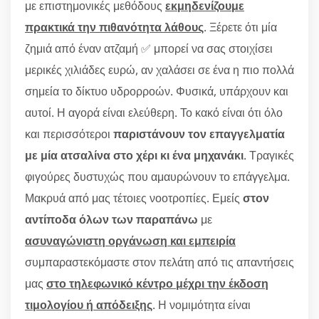
με επιστημονικές μεθόδους
εκμηδενίζουμε
πρακτικά την πιθανότητα λάθους
. Ξέρετε ότι μία
ζημιά από έναν ατζαμή ✅ μπορεί να σας στοιχίσει
μερικές χιλιάδες ευρώ, αν χαλάσει σε ένα η πιο πολλά
σημεία το δίκτυο υδρορροών. Φυσικά, υπάρχουν και
αυτοί. Η αγορά είναι ελεύθερη. Το κακό είναι ότι όλο
και περισσότεροι
παριστάνουν τον επαγγελματία
με μία ατσαλίνα στο χέρι κι ένα μηχανάκι
. Τραγικές
φιγούρες δυστυχώς που αμαυρώνουν το επάγγελμα.
Μακρυά από μας τέτοιες νοοτροπίες. Εμείς
στον
αντίποδα όλων των παραπάνω
με
ασυναγώνιστη οργάνωση και εμπειρία
συμπαραστεκόμαστε στον πελάτη από τις απαντήσεις
μας
στο τηλεφωνικό κέντρο μέχρι την έκδοση
τιμολογίου ή απόδειξης
. Η νομιμότητα είναι