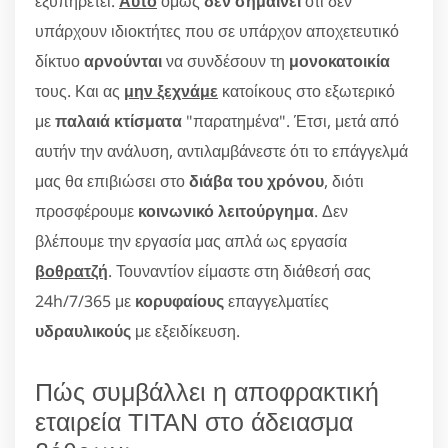
εξυπηρετεί.
Αυτό
όμως
δεν σημαίνει
ότι δεν
υπάρχουν ιδιοκτήτες που σε υπάρχον αποχετευτικό
δίκτυο
αρνούνται
να συνδέσουν τη
μονοκατοικία
τους. Και ας
μην ξεχνάμε
κατοίκους στο εξωτερικό
με
παλαιά κτίσματα
"παρατημένα". Έτσι, μετά από
αυτήν την ανάλυση, αντιλαμβάνεστε ότι το επάγγελμά
μας θα επιβιώσει στο
διάβα του χρόνου
, διότι
προσφέρουμε
κοινωνικό λειτούργημα
. Δεν
βλέπουμε την εργασία μας απλά ως εργασία
βοθρατζή
. Τουναντίον είμαστε στη διάθεσή σας
24h/7/365 με
κορυφαίους
επαγγελματίες
υδραυλικούς
με εξειδίκευση.
Πώς συμβάλλει η αποφρακτική
εταιρεία ΤΙΤΑΝ στο άδειασμα