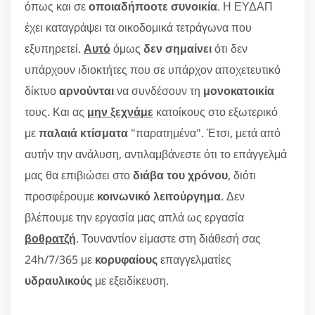
όπως και σε
οποιαδήποοτε συνοικία
. Η ΕΥΔΑΠ
έχει καταγράψει τα οικοδομικά τετράγωνα που
εξυπηρετεί.
Αυτό
όμως
δεν σημαίνει
ότι δεν
υπάρχουν ιδιοκτήτες που σε υπάρχον αποχετευτικό
δίκτυο
αρνούνται
να συνδέσουν τη
μονοκατοικία
τους. Και ας
μην ξεχνάμε
κατοίκους στο εξωτερικό
με
παλαιά κτίσματα
"παρατημένα". Έτσι, μετά από
αυτήν την ανάλυση, αντιλαμβάνεστε ότι το επάγγελμά
μας θα επιβιώσει στο
διάβα του χρόνου
, διότι
προσφέρουμε
κοινωνικό λειτούργημα
. Δεν
βλέπουμε την εργασία μας απλά ως εργασία
βοθρατζή
. Τουναντίον είμαστε στη διάθεσή σας
24h/7/365 με
κορυφαίους
επαγγελματίες
υδραυλικούς
με εξειδίκευση.