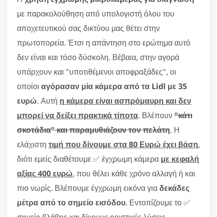
με παρακολούθηση από υπολογιστή όλου του
αποχετευτικού σας δικτύου μας θέτει στην
πρωτοπορεία. Έτσι η απάντηση στο ερώτημα αυτό
δεν είναι και τόσο δύσκολη. Βέβαια, στην αγορά
υπάρχουν και "υποτιθέμενοι αποφραξάδες", οι
οποίοι
αγόρασαν μία κάμερα από τα Lidl με 35
ευρώ
. Αυτή
η κάμερα είναι ασπρόμαυρη και δεν
μπορεί να δείξει πρακτικά τίποτα
. Βλέπουν
"κάτι
σκοτάδια" και παραμυθιάζουν τον πελάτη
. Η
ελάχιστη
τιμή που δίνουμε στα 80 Ευρώ έχει βάση
,
διότι εμείς διαθέτουμε ✅ έγχρωμη κάμερα
με κεφαλή
αξίας 400 ευρώ
, που θέλει κάθε χρόνο αλλαγή ή και
πιο νωρίς. Βλέπουμε έγχρωμη εικόνα για
δεκάδες
μέτρα από το σημείο εισόδου
. Εντοπίζουμε το ✅
σημείο βλάβης και δίνουμε οριστικές λύσεις.