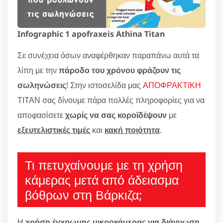
Infographic 1 apofraxeis Athina Titan
Σε συνέχεια όσων αναφέρθηκαν παραπάνω αυτά τα
λίπη με την
πάροδο του χρόνου φράζουν τις
σωληνώσεις
! Στην ιστοσελίδα μας
ΑΠΟΦΡΑΚΤΙΚΗ
ΤΙΤΑΝ σας δίνουμε πάρα πολλές πληροφορίες για να
αποφασίσετε
χωρίς να σας κοροϊδέψουν
με
εξευτελιστικές τιμές
και
κακή ποιότητα
.
Τι πετυχαίνουμε με τη χρήση
κάμερας μετά από άδειασμα
βόθρων στη Βάρκιζα;
Η
χρήση έγχρωμης μικροκάμερας για διάγνωση