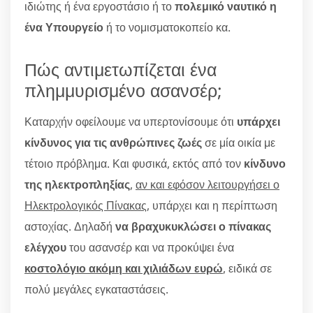
ιδιώτης ή ένα εργοστάσιο ή το
πολεμικό ναυτικό η
ένα Υπουργείο
ή το νομισματοκοπείο κα.
Πώς αντιμετωπίζεται ένα
πλημμυρισμένο ασανσέρ;
Καταρχήν οφείλουμε να υπερτονίσουμε ότι
υπάρχει
κίνδυνος για τις ανθρώπινες ζωές
σε μία οικία με
τέτοιο πρόβλημα. Και φυσικά, εκτός από τον
κίνδυνο
της ηλεκτροπληξίας
,
αν και εφόσον λειτουργήσει ο
Ηλεκτρολογικός Πίνακας
, υπάρχει και η περίπτωση
αστοχίας. Δηλαδή
να βραχυκυκλώσει ο πίνακας
ελέγχου
του ασανσέρ και να προκύψει ένα
κοστολόγιο ακόμη και χιλιάδων ευρώ
, ειδικά σε
πολύ μεγάλες εγκαταστάσεις.