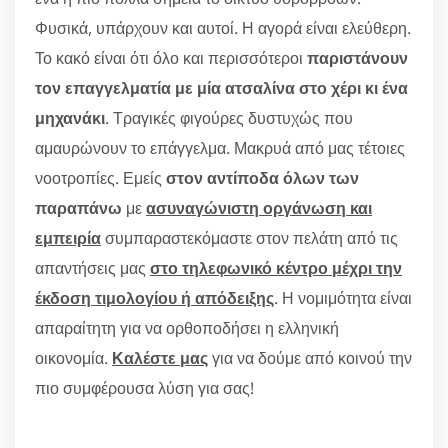
Φυσικά, υπάρχουν και αυτοί. Η αγορά είναι ελεύθερη.
Το κακό είναι ότι όλο και περισσότεροι
παριστάνουν
τον επαγγελματία με μία ατσαλίνα στο χέρι κι ένα
μηχανάκι
. Τραγικές φιγούρες δυστυχώς που
αμαυρώνουν το επάγγελμα. Μακρυά από μας τέτοιες
νοοτροπίες. Εμείς
στον αντίποδα όλων των
παραπάνω
με
ασυναγώνιστη οργάνωση και
εμπειρία
συμπαραστεκόμαστε στον πελάτη από τις
απαντήσεις μας
στο τηλεφωνικό κέντρο μέχρι την
έκδοση τιμολογίου ή απόδειξης
. Η νομιμότητα είναι
απαραίτητη για να ορθοποδήσει η ελληνική
οικονομία.
Καλέστε μας
για να δούμε από κοινού την
πιο συμφέρουσα λύση για σας!