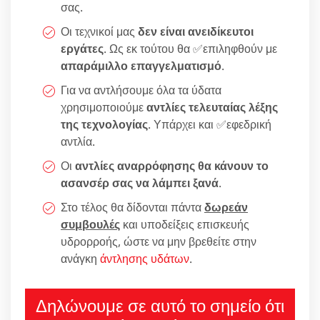
σας.
Οι τεχνικοί μας
δεν είναι ανειδίκευτοι
εργάτες
. Ως εκ τούτου θα ✅επιληφθούν με
απαράμιλλο επαγγελματισμό
.
Για να αντλήσουμε όλα τα ύδατα
χρησιμοποιούμε
αντλίες τελευταίας λέξης
της τεχνολογίας
. Υπάρχει και ✅εφεδρική
αντλία.
Οι
αντλίες αναρρόφησης θα κάνουν το
ασανσέρ σας να λάμπει ξανά
.
Στο τέλος θα δίδονται πάντα
δωρεάν
συμβουλές
και υποδείξεις επισκευής
υδρορροής, ώστε να μην βρεθείτε στην
ανάγκη
άντλησης υδάτων
.
Δηλώνουμε σε αυτό το σημείο ότι