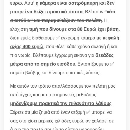
ευρώ
. Αυτή
η κάμερα είναι ασπρόμαυρη και δεν
μπορεί να δείξει πρακτικά τίποτα
. Βλέπουν
"κάτι
σκοτάδια" και παραμυθιάζουν τον πελάτη
. Η
ελάχιστη
τιμή που δίνουμε στα 80 Ευρώ έχει βάση
,
διότι εμείς διαθέτουμε ✅ έγχρωμη κάμερα
με κεφαλή
αξίας 400 ευρώ
, που θέλει κάθε χρόνο αλλαγή ή και
πιο νωρίς. Βλέπουμε έγχρωμη εικόνα για
δεκάδες
μέτρα από το σημείο εισόδου
. Εντοπίζουμε το ✅
σημείο βλάβης και δίνουμε οριστικές λύσεις.
Με αυτόν τον τρόπο απαλλάσσουμε τον πελάτη μας
από άγχος και με επιστημονικές μεθόδους
μηδενίζουμε πρακτικά την πιθανότητα λάθους
.
Ξέρετε ότι μία ζημιά από έναν ατζαμή ✅ μπορεί να
σας στοιχίσει μερικές χιλιάδες ευρώ, αν χαλάσει σε
ένα η πιο πολλά σημεία το δίκτυο υδρορροών.