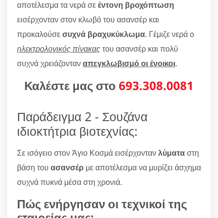
αποτέλεσμα τα νερά σε
έντονη βροχόπτωση
εισέρχονταν στον κλωβό του ασανσέρ και
προκαλούσε
συχνά βραχυκύκλωμα
. Γέμιζε νερά ο
ηλεκτρολογικός πίνακας
του ασανσέρ και πολύ
συχνά χρειάζονταν
απεγκλωβισμό οι ένοικοι
.
Καλέστε μας στο
693.308.0081
Παράδειγμα 2 - Σουζάνα
ιδιοκτήτρια βιοτεχνίας:
Σε ισόγειο στον Άγιο Κοσμά εισέρχονταν
λύματα
στη
βάση του
ασανσέρ
με αποτέλεσμα να μυρίζει άσχημα
συχνά πυκνά μέσα στη χρονιά.
Πώς ενήργησαν οι τεχνικοί της
εταιρείας μας;