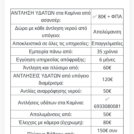
ΑΝΤΛΗΣΗ ΥΔΑΤΩΝ στα Καμίνια από
✅ 80€ + ΦΠΑ
ασανσέρ:
Δώρο με κάθε άντληση νερού από
Απολύμανση
υπόγειο:
Αποκλειστικά σε όλες τις υπηρεσίες:
Επαγγελματίες
Εμπειρία πάνω από:
35 χρόνια
Εγγύηση υπηρεσίας απόφραξης:
6 μήνες
Άντληση και πλύσιμο από:
60€
ΑΝΤΛΗΣΕΙΣ ΥΔΑΤΩΝ από υπόγειο
120€
διαμέρισμα:
Αντλίες αναρρόφησης νερού:
50€
✅
Αντλήσεις υδάτων στα Καμίνια:
6933080081
Απολυμάνσεις από:
50€
Έλεγχος με κάμερα (έγχρωμη):
80€
150€ συν