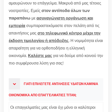
αμαυρώνουν το επάγγελμα. Μακρυά από μας τέτοιες
νοοτροπίες. Εμείς
στον αντίποδα όλων των
παραπάνω
με
ασυναγώνιστη οργάνωση και
εμπειρία
συμπαραστεκόμαστε στον πελάτη από τις
απαντήσεις μας
στο τηλεφωνικό κέντρο μέχρι την
έκδοση τιμολογίου ή απόδειξης
. Η νομιμότητα είναι
απαραίτητη για να ορθοποδήσει η ελληνική
οικονομία.
Καλέστε μας
για να δούμε από κοινού την
πιο συμφέρουσα λύση για σας!
ΓΙΑΤΙ ΕΠΙΛΕΓΕΤΕ ΑΝΤΛΗΣΕΙΣ ΥΔΑΤΩΝ ΚΑΜΙΝΙΑ
ΟΙΚΟΝΟΜΙΚΑ ΑΠΟ ΕΠΑΓΓΕΛΜΑΤΙΕΣ ΤΙΤΑΝ;
Οι επαγγελματίες μας είναι όχι μόνο οι καλύτεροι