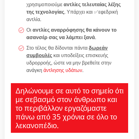
χρησιμοποιούμε
αντλίες τελευταίας λέξης
της τεχνολογίας
. Υπάρχει και ✅εφεδρική
αντλία.
Οι
αντλίες αναρρόφησης θα κάνουν το
ασανσέρ σας να λάμπει ξανά
.
Στο τέλος θα δίδονται πάντα
δωρεάν
συμβουλές
και υποδείξεις επισκευής
υδρορροής, ώστε να μην βρεθείτε στην
ανάγκη
άντλησης υδάτων
.
Δηλώνουμε σε αυτό το σημείο ότι
με σεβασμό στον άνθρωπο και
το περιβάλλον εργαζόμαστε
πάνω από 35 χρόνια σε όλο το
λεκανοπέδιο.