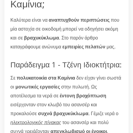
Καμίνια;
Καλύτερα είναι να
αναπτυχθούν περιπτώσεις
που
μία αστοχία σε οικοδομή μπορεί να οδηγήσει ακόμη
και σε
βραχυκύκλωμα
. Στο παρόν άρθρο
καταγράφουμε ανώνυμα
εμπειρίες πελατών
μας.
Παράδειγμα 1 - Τζένη Ιδιοκτήτρια:
Σε
πολυκατοικία στα Καμίνια
δεν είχαν γίνει σωστά
οι
μονωτικές εργασίες
στην πυλωτή. Ως
αποτέλεσμα τα νερά σε
έντονη βροχόπτωση
εισέρχονταν στον κλωβό του ασανσέρ και
προκαλούσε
συχνά βραχυκύκλωμα
. Γέμιζε νερά ο
ηλεκτρολογικός πίνακας
του ασανσέρ και πολύ
συχνά χρειάζονταν
απεγκλωβισμό οι ένοικοι
.