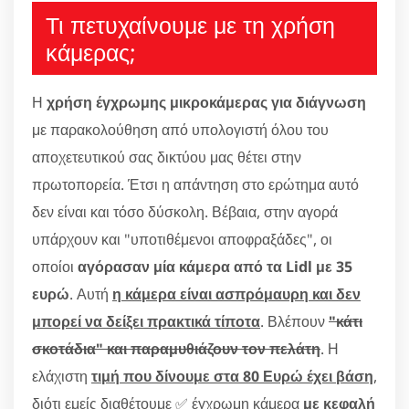
Τι πετυχαίνουμε με τη χρήση
κάμερας;
Η
χρήση έγχρωμης μικροκάμερας για διάγνωση
με παρακολούθηση από υπολογιστή όλου του
αποχετευτικού σας δικτύου μας θέτει στην
πρωτοπορεία. Έτσι η απάντηση στο ερώτημα αυτό
δεν είναι και τόσο δύσκολη. Βέβαια, στην αγορά
υπάρχουν και "υποτιθέμενοι αποφραξάδες", οι
οποίοι
αγόρασαν μία κάμερα από τα Lidl με 35
ευρώ
. Αυτή
η κάμερα είναι ασπρόμαυρη και δεν
μπορεί να δείξει πρακτικά τίποτα
. Βλέπουν
"κάτι
σκοτάδια" και παραμυθιάζουν τον πελάτη
. Η
ελάχιστη
τιμή που δίνουμε στα 80 Ευρώ έχει βάση
,
διότι εμείς διαθέτουμε ✅ έγχρωμη κάμερα
με κεφαλή