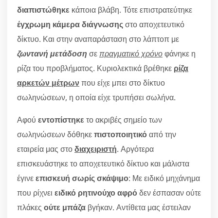
διαπιστώθηκε
κάποια βλάβη. Τότε επιστρατεύτηκε
έγχρωμη κάμερα διάγνωσης
στο αποχετευτικό
δίκτυο. Και στην αναπαράσταση στο λάπτοπ με
ζωντανή μετάδοση
σε
πραγματικό χρόνο
φάνηκε η
ρίζα του προβλήματος. Κυριολεκτικά βρέθηκε
ρίζα
αρκετών μέτρων
που είχε μπει στο δίκτυο
σωληνώσεων, η οποία είχε τρυπήσει σωλήνα.
Αφού
εντοπίστηκε
το ακριβές σημείο των
σωληνώσεων δόθηκε
πιστοποιητικό
από την
εταιρεία μας στο
διαχειριστή
. Αργότερα
επισκευάστηκε το αποχετευτικό δίκτυο και μάλιστα
έγινε
επισκευή σωρίς σκάψιμο
: Με ειδικό μηχάνημα
που ρίχνει
ειδικό ρητινούχο αφρό
δεν έσπασαν ούτε
πλάκες
ούτε μπάζα
βγήκαν. Αντίθετα μας έστειλαν