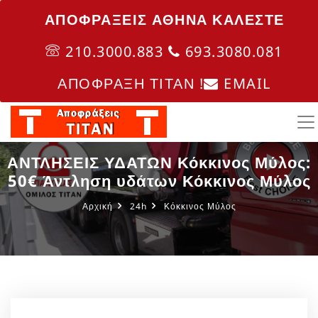
ΑΠΟΦΡΑΞΕΙΣ ΑΘΗΝΑ ΚΑΛΈΣΤΕ
210.3000.883
693.3080.081
ΑΠΟΦΡΑΞΗ ΤΙΤΑΝ !
EMAIL
ΑΝΤΛΗΣΕΙΣ ΥΔΑΤΩΝ Κόκκινος Μύλος:
50€ Άντληση υδάτων Κόκκινος Μύλος
Αρχική
24h
Κόκκινος Μύλος