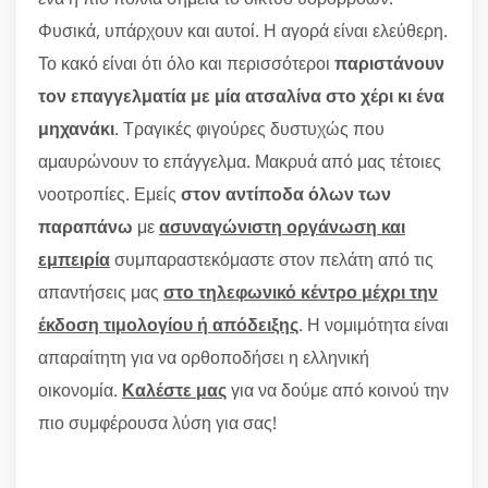
Φυσικά, υπάρχουν και αυτοί. Η αγορά είναι ελεύθερη.
Το κακό είναι ότι όλο και περισσότεροι
παριστάνουν
τον επαγγελματία με μία ατσαλίνα στο χέρι κι ένα
μηχανάκι
. Τραγικές φιγούρες δυστυχώς που
αμαυρώνουν το επάγγελμα. Μακρυά από μας τέτοιες
νοοτροπίες. Εμείς
στον αντίποδα όλων των
παραπάνω
με
ασυναγώνιστη οργάνωση και
εμπειρία
συμπαραστεκόμαστε στον πελάτη από τις
απαντήσεις μας
στο τηλεφωνικό κέντρο μέχρι την
έκδοση τιμολογίου ή απόδειξης
. Η νομιμότητα είναι
απαραίτητη για να ορθοποδήσει η ελληνική
οικονομία.
Καλέστε μας
για να δούμε από κοινού την
πιο συμφέρουσα λύση για σας!