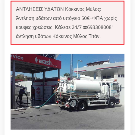
ΑΝΤΛΗΣΕΙΣ ΥΔΑΤΩΝ Κόκκινος Μύλος:
Άντληση υδάτων από υπόγειο 50€+ΦΠΑ χωρίς
κρυφές χρεώσεις. Κάλεσε 24/7 ☎️6933080081
άντληση υδάτων Κόκκινος Μύλος Τιτάν.