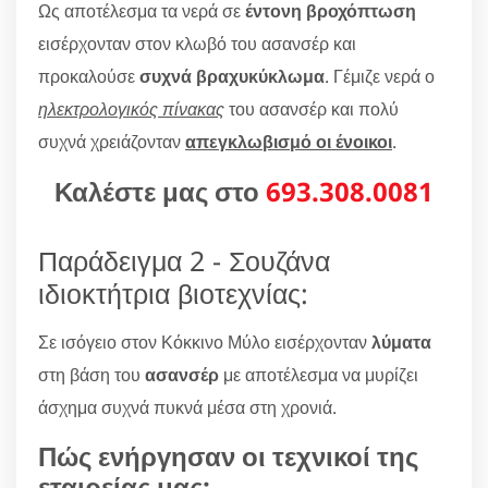
Ως αποτέλεσμα τα νερά σε
έντονη βροχόπτωση
εισέρχονταν στον κλωβό του ασανσέρ και
προκαλούσε
συχνά βραχυκύκλωμα
. Γέμιζε νερά ο
ηλεκτρολογικός πίνακας
του ασανσέρ και πολύ
συχνά χρειάζονταν
απεγκλωβισμό οι ένοικοι
.
Καλέστε μας στο
693.308.0081
Παράδειγμα 2 - Σουζάνα
ιδιοκτήτρια βιοτεχνίας:
Σε ισόγειο στον Κόκκινο Μύλο εισέρχονταν
λύματα
στη βάση του
ασανσέρ
με αποτέλεσμα να μυρίζει
άσχημα συχνά πυκνά μέσα στη χρονιά.
Πώς ενήργησαν οι τεχνικοί της
εταιρείας μας;