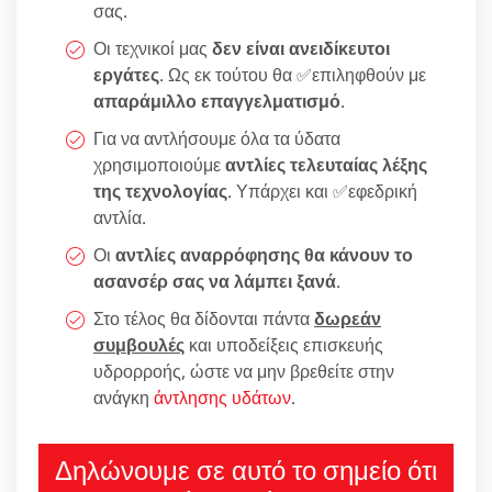
σας.
Οι τεχνικοί μας
δεν είναι ανειδίκευτοι
εργάτες
. Ως εκ τούτου θα ✅επιληφθούν με
απαράμιλλο επαγγελματισμό
.
Για να αντλήσουμε όλα τα ύδατα
χρησιμοποιούμε
αντλίες τελευταίας λέξης
της τεχνολογίας
. Υπάρχει και ✅εφεδρική
αντλία.
Οι
αντλίες αναρρόφησης θα κάνουν το
ασανσέρ σας να λάμπει ξανά
.
Στο τέλος θα δίδονται πάντα
δωρεάν
συμβουλές
και υποδείξεις επισκευής
υδρορροής, ώστε να μην βρεθείτε στην
ανάγκη
άντλησης υδάτων
.
Δηλώνουμε σε αυτό το σημείο ότι