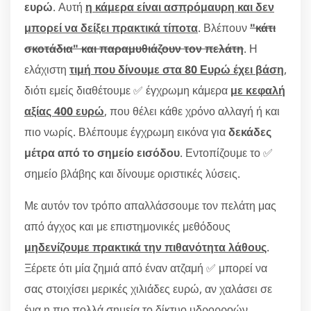
ευρώ
. Αυτή
η κάμερα είναι ασπρόμαυρη και δεν
μπορεί να δείξει πρακτικά τίποτα
. Βλέπουν
"κάτι
σκοτάδια" και παραμυθιάζουν τον πελάτη
. Η
ελάχιστη
τιμή που δίνουμε στα 80 Ευρώ έχει βάση
,
διότι εμείς διαθέτουμε ✅ έγχρωμη κάμερα
με κεφαλή
αξίας 400 ευρώ
, που θέλει κάθε χρόνο αλλαγή ή και
πιο νωρίς. Βλέπουμε έγχρωμη εικόνα για
δεκάδες
μέτρα από το σημείο εισόδου
. Εντοπίζουμε το ✅
σημείο βλάβης και δίνουμε οριστικές λύσεις.
Με αυτόν τον τρόπο απαλλάσσουμε τον πελάτη μας
από άγχος και με επιστημονικές μεθόδους
μηδενίζουμε πρακτικά την πιθανότητα λάθους
.
Ξέρετε ότι μία ζημιά από έναν ατζαμή ✅ μπορεί να
σας στοιχίσει μερικές χιλιάδες ευρώ, αν χαλάσει σε
ένα η πιο πολλά σημεία το δίκτυο υδρορροών.