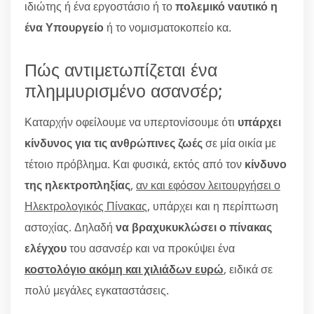
ιδιώτης ή ένα εργοστάσιο ή το
πολεμικό ναυτικό η
ένα Υπουργείο
ή το νομισματοκοπείο κα.
Πώς αντιμετωπίζεται ένα
πλημμυρισμένο ασανσέρ;
Καταρχήν οφείλουμε να υπερτονίσουμε ότι
υπάρχει
κίνδυνος για τις ανθρώπινες ζωές
σε μία οικία με
τέτοιο πρόβλημα. Και φυσικά, εκτός από τον
κίνδυνο
της ηλεκτροπληξίας
,
αν και εφόσον λειτουργήσει ο
Ηλεκτρολογικός Πίνακας
, υπάρχει και η περίπτωση
αστοχίας. Δηλαδή
να βραχυκυκλώσει ο πίνακας
ελέγχου
του ασανσέρ και να προκύψει ένα
κοστολόγιο ακόμη και χιλιάδων ευρώ
, ειδικά σε
πολύ μεγάλες εγκαταστάσεις.