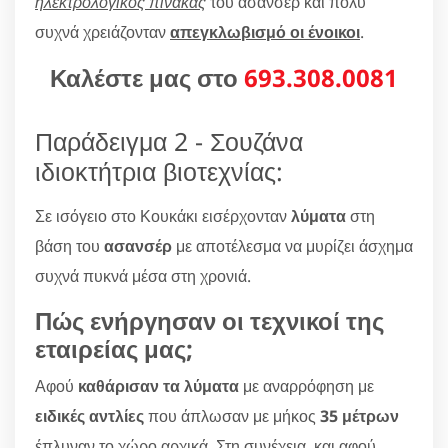
ηλεκτρολογικός πίνακας
του ασανσέρ και πολύ
συχνά χρειάζονταν
απεγκλωβισμό οι ένοικοι
.
Καλέστε μας στο
693.308.0081
Παράδειγμα 2 - Σουζάνα
ιδιοκτήτρια βιοτεχνίας:
Σε ισόγειο στο Κουκάκι εισέρχονταν
λύματα
στη
βάση του
ασανσέρ
με αποτέλεσμα να μυρίζει άσχημα
συχνά πυκνά μέσα στη χρονιά.
Πώς ενήργησαν οι τεχνικοί της
εταιρείας μας;
Αφού
καθάρισαν τα λύματα
με αναρρόφηση με
ειδικές αντλίες
που άπλωσαν με μήκος
35 μέτρων
έπλυναν το χώρο αρχικά. Στη συνέχεια, και αφού