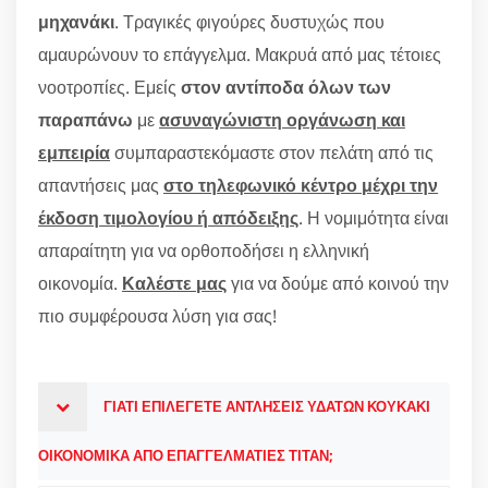
μηχανάκι
. Τραγικές φιγούρες δυστυχώς που
αμαυρώνουν το επάγγελμα. Μακρυά από μας τέτοιες
νοοτροπίες. Εμείς
στον αντίποδα όλων των
παραπάνω
με
ασυναγώνιστη οργάνωση και
εμπειρία
συμπαραστεκόμαστε στον πελάτη από τις
απαντήσεις μας
στο τηλεφωνικό κέντρο μέχρι την
έκδοση τιμολογίου ή απόδειξης
. Η νομιμότητα είναι
απαραίτητη για να ορθοποδήσει η ελληνική
οικονομία.
Καλέστε μας
για να δούμε από κοινού την
πιο συμφέρουσα λύση για σας!
ΓΙΑΤΙ ΕΠΙΛΕΓΕΤΕ ΑΝΤΛΗΣΕΙΣ ΥΔΑΤΩΝ ΚΟΥΚΑΚΙ
ΟΙΚΟΝΟΜΙΚΑ ΑΠΟ ΕΠΑΓΓΕΛΜΑΤΙΕΣ ΤΙΤΑΝ;