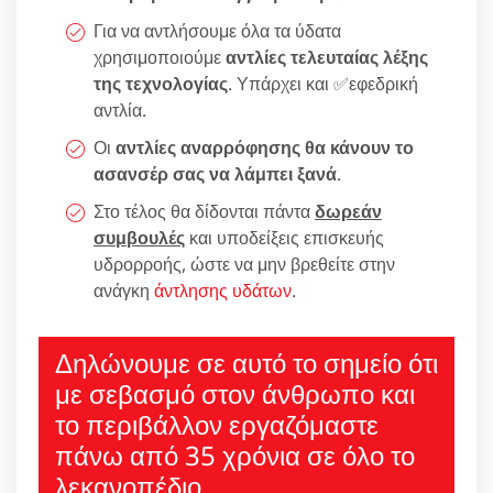
Για να αντλήσουμε όλα τα ύδατα
χρησιμοποιούμε
αντλίες τελευταίας λέξης
της τεχνολογίας
. Υπάρχει και ✅εφεδρική
αντλία.
Οι
αντλίες αναρρόφησης θα κάνουν το
ασανσέρ σας να λάμπει ξανά
.
Στο τέλος θα δίδονται πάντα
δωρεάν
συμβουλές
και υποδείξεις επισκευής
υδρορροής, ώστε να μην βρεθείτε στην
ανάγκη
άντλησης υδάτων
.
Δηλώνουμε σε αυτό το σημείο ότι
με σεβασμό στον άνθρωπο και
το περιβάλλον εργαζόμαστε
πάνω από 35 χρόνια σε όλο το
λεκανοπέδιο.