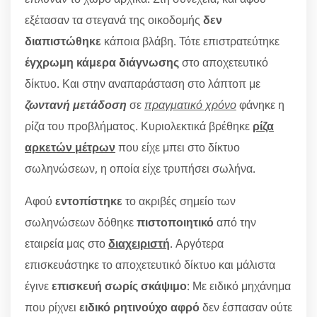
εξέτασαν τα στεγανά της οικοδομής
δεν
διαπιστώθηκε
κάποια βλάβη. Τότε επιστρατεύτηκε
έγχρωμη κάμερα διάγνωσης
στο αποχετευτικό
δίκτυο. Και στην αναπαράσταση στο λάπτοπ με
ζωντανή μετάδοση
σε
πραγματικό χρόνο
φάνηκε η
ρίζα του προβλήματος. Κυριολεκτικά βρέθηκε
ρίζα
αρκετών μέτρων
που είχε μπει στο δίκτυο
σωληνώσεων, η οποία είχε τρυπήσει σωλήνα.
Αφού
εντοπίστηκε
το ακριβές σημείο των
σωληνώσεων δόθηκε
πιστοποιητικό
από την
εταιρεία μας στο
διαχειριστή
. Αργότερα
επισκευάστηκε το αποχετευτικό δίκτυο και μάλιστα
έγινε
επισκευή σωρίς σκάψιμο
: Με ειδικό μηχάνημα
που ρίχνει
ειδικό ρητινούχο αφρό
δεν έσπασαν ούτε