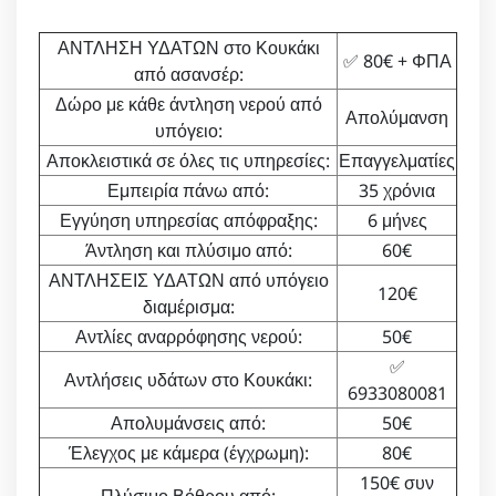
ΑΝΤΛΗΣΗ ΥΔΑΤΩΝ στο Κουκάκι
✅ 80€ + ΦΠΑ
από ασανσέρ:
Δώρο με κάθε άντληση νερού από
Απολύμανση
υπόγειο:
Αποκλειστικά σε όλες τις υπηρεσίες:
Επαγγελματίες
Εμπειρία πάνω από:
35 χρόνια
Εγγύηση υπηρεσίας απόφραξης:
6 μήνες
Άντληση και πλύσιμο από:
60€
ΑΝΤΛΗΣΕΙΣ ΥΔΑΤΩΝ από υπόγειο
120€
διαμέρισμα:
Αντλίες αναρρόφησης νερού:
50€
✅
Αντλήσεις υδάτων στο Κουκάκι:
6933080081
Απολυμάνσεις από:
50€
Έλεγχος με κάμερα (έγχρωμη):
80€
150€ συν