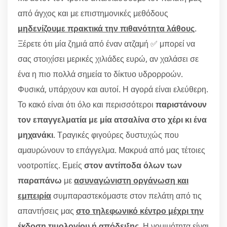
από άγχος και με επιστημονικές μεθόδους
μηδενίζουμε πρακτικά την πιθανότητα λάθους
.
Ξέρετε ότι μία ζημιά από έναν ατζαμή ✅ μπορεί να
σας στοιχίσει μερικές χιλιάδες ευρώ, αν χαλάσει σε
ένα η πιο πολλά σημεία το δίκτυο υδρορροών.
Φυσικά, υπάρχουν και αυτοί. Η αγορά είναι ελεύθερη.
Το κακό είναι ότι όλο και περισσότεροι
παριστάνουν
τον επαγγελματία με μία ατσαλίνα στο χέρι κι ένα
μηχανάκι
. Τραγικές φιγούρες δυστυχώς που
αμαυρώνουν το επάγγελμα. Μακρυά από μας τέτοιες
νοοτροπίες. Εμείς
στον αντίποδα όλων των
παραπάνω
με
ασυναγώνιστη οργάνωση και
εμπειρία
συμπαραστεκόμαστε στον πελάτη από τις
απαντήσεις μας
στο τηλεφωνικό κέντρο μέχρι την
έκδοση τιμολογίου ή απόδειξης
. Η νομιμότητα είναι