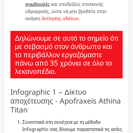
συμβουλές
και υποδείξεις επισκευής
υδρορροής, ώστε να μην βρεθείτε στην
ανάγκη
άντλησης υδάτων
.
Δηλώνουμε σε αυτό το σημείο ότι
με σεβασμό στον άνθρωπο και
το περιβάλλον εργαζόμαστε
πάνω από 35 χρόνια σε όλο το
λεκανοπέδιο.
Infographic 1 – Δίκτυο
αποχέτευσης - Apofraxeis Athina
Titan
Συνοπτικά στη συνέχεια με τη μέθοδο
Infographic σας δίνουμε παραστατικά τις αιτίες