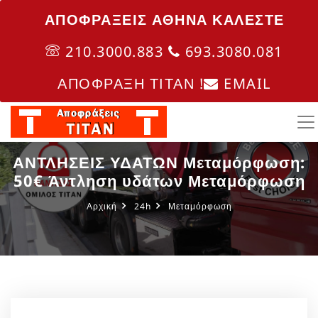
ΑΠΟΦΡΑΞΕΙΣ ΑΘΗΝΑ ΚΑΛΈΣΤΕ
210.3000.883
693.3080.081
ΑΠΟΦΡΑΞΗ ΤΙΤΑΝ !
EMAIL
ΑΝΤΛΗΣΕΙΣ ΥΔΑΤΩΝ Μεταμόρφωση:
50€ Άντληση υδάτων Μεταμόρφωση
Αρχική
24h
Μεταμόρφωση