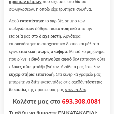
αρκετών μέτρων
που είχε μπει στο δίκτυο
σωληνώσεων, η οποία είχε τρυπήσει σωλήνα.
Αφού
εντοπίστηκε
το ακριβές σημείο των
σωληνώσεων δόθηκε
πιστοποιητικό
από την
εταιρεία μας στο
διαχειριστή
. Αργότερα
επισκευάστηκε το αποχετευτικό δίκτυο και μάλιστα
έγινε
επισκευή σωρίς σκάψιμο
: Με ειδικό μηχάνημα
που ρίχνει
ειδικό ρητινούχο αφρό
δεν έσπασαν ούτε
πλάκες
ούτε μπάζα
βγήκαν. Αντίθετα μας έστειλαν
ευχαριστήρια επιστολή
. Στα κεντρικά γραφεία μας
μπορείτε να δείτε εκατοντάδες στις σχεδόν
τέσσερις
δεκαετίες
της προσφοράς μας
στον πολίτη
.
Καλέστε μας στο
693.308.0081
Τι αξίζει να θυμαστε ΕΝ ΚΑΤΑΚΛΕΙΔΙ;