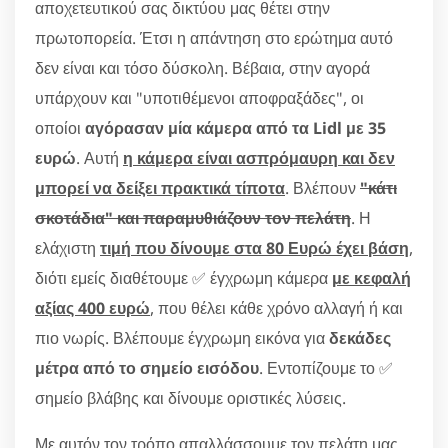
αποχετευτικού σας δικτύου μας θέτει στην
πρωτοπορεία. Έτσι η απάντηση στο ερώτημα αυτό
δεν είναι και τόσο δύσκολη. Βέβαια, στην αγορά
υπάρχουν και "υποτιθέμενοι αποφραξάδες", οι
οποίοι
αγόρασαν μία κάμερα από τα Lidl με 35
ευρώ
. Αυτή
η κάμερα είναι ασπρόμαυρη και δεν
μπορεί να δείξει πρακτικά τίποτα
. Βλέπουν
"κάτι
σκοτάδια" και παραμυθιάζουν τον πελάτη
. Η
ελάχιστη
τιμή που δίνουμε στα 80 Ευρώ έχει βάση
,
διότι εμείς διαθέτουμε ✅ έγχρωμη κάμερα
με κεφαλή
αξίας 400 ευρώ
, που θέλει κάθε χρόνο αλλαγή ή και
πιο νωρίς. Βλέπουμε έγχρωμη εικόνα για
δεκάδες
μέτρα από το σημείο εισόδου
. Εντοπίζουμε το ✅
σημείο βλάβης και δίνουμε οριστικές λύσεις.
Με αυτόν τον τρόπο απαλλάσσουμε τον πελάτη μας