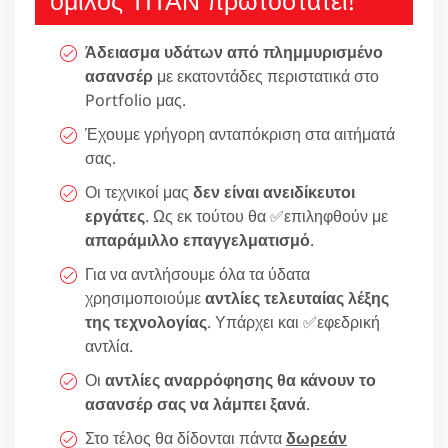
όμιλος ΤΙΤΑΝ πρωτοστατεί!
Άδειασμα υδάτων από πλημμυρισμένο
ασανσέρ
με εκατοντάδες περιστατικά στο
Portfolio μας.
Έχουμε γρήγορη ανταπόκριση στα αιτήματά
σας.
Οι τεχνικοί μας
δεν είναι ανειδίκευτοι
εργάτες
. Ως εκ τούτου θα ✅επιληφθούν με
απαράμιλλο επαγγελματισμό
.
Για να αντλήσουμε όλα τα ύδατα
χρησιμοποιούμε
αντλίες τελευταίας λέξης
της τεχνολογίας
. Υπάρχει και ✅εφεδρική
αντλία.
Οι
αντλίες αναρρόφησης θα κάνουν το
ασανσέρ σας να λάμπει ξανά
.
Στο τέλος θα δίδονται πάντα
δωρεάν