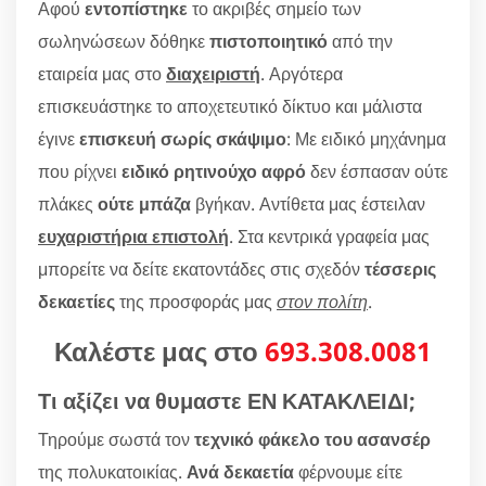
Αφού
εντοπίστηκε
το ακριβές σημείο των
σωληνώσεων δόθηκε
πιστοποιητικό
από την
εταιρεία μας στο
διαχειριστή
. Αργότερα
επισκευάστηκε το αποχετευτικό δίκτυο και μάλιστα
έγινε
επισκευή σωρίς σκάψιμο
: Με ειδικό μηχάνημα
που ρίχνει
ειδικό ρητινούχο αφρό
δεν έσπασαν ούτε
πλάκες
ούτε μπάζα
βγήκαν. Αντίθετα μας έστειλαν
ευχαριστήρια επιστολή
. Στα κεντρικά γραφεία μας
μπορείτε να δείτε εκατοντάδες στις σχεδόν
τέσσερις
δεκαετίες
της προσφοράς μας
στον πολίτη
.
Καλέστε μας στο
693.308.0081
Τι αξίζει να θυμαστε ΕΝ ΚΑΤΑΚΛΕΙΔΙ;
Τηρούμε σωστά τον
τεχνικό φάκελο του ασανσέρ
της πολυκατοικίας.
Ανά δεκαετία
φέρνουμε είτε