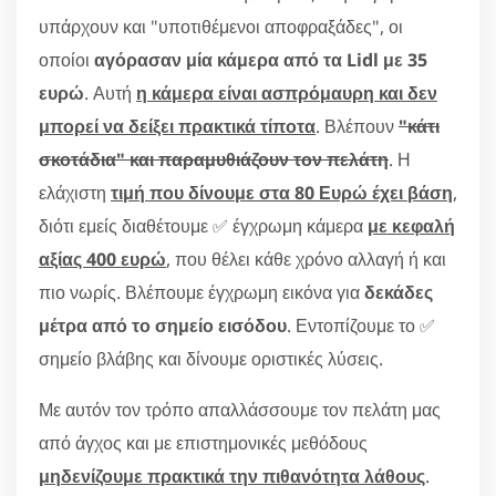
υπάρχουν και "υποτιθέμενοι αποφραξάδες", οι
οποίοι
αγόρασαν μία κάμερα από τα Lidl με 35
ευρώ
. Αυτή
η κάμερα είναι ασπρόμαυρη και δεν
μπορεί να δείξει πρακτικά τίποτα
. Βλέπουν
"κάτι
σκοτάδια" και παραμυθιάζουν τον πελάτη
. Η
ελάχιστη
τιμή που δίνουμε στα 80 Ευρώ έχει βάση
,
διότι εμείς διαθέτουμε ✅ έγχρωμη κάμερα
με κεφαλή
αξίας 400 ευρώ
, που θέλει κάθε χρόνο αλλαγή ή και
πιο νωρίς. Βλέπουμε έγχρωμη εικόνα για
δεκάδες
μέτρα από το σημείο εισόδου
. Εντοπίζουμε το ✅
σημείο βλάβης και δίνουμε οριστικές λύσεις.
Με αυτόν τον τρόπο απαλλάσσουμε τον πελάτη μας
από άγχος και με επιστημονικές μεθόδους
μηδενίζουμε πρακτικά την πιθανότητα λάθους
.