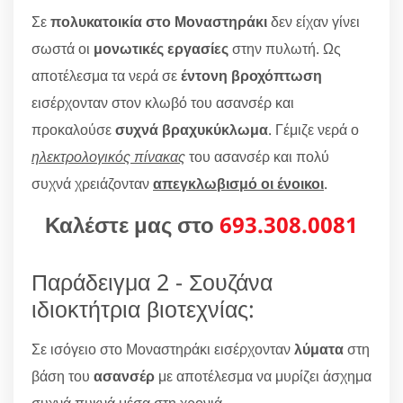
Σε
πολυκατοικία στο Μοναστηράκι
δεν είχαν γίνει
σωστά οι
μονωτικές εργασίες
στην πυλωτή. Ως
αποτέλεσμα τα νερά σε
έντονη βροχόπτωση
εισέρχονταν στον κλωβό του ασανσέρ και
προκαλούσε
συχνά βραχυκύκλωμα
. Γέμιζε νερά ο
ηλεκτρολογικός πίνακας
του ασανσέρ και πολύ
συχνά χρειάζονταν
απεγκλωβισμό οι ένοικοι
.
Καλέστε μας στο
693.308.0081
Παράδειγμα 2 - Σουζάνα
ιδιοκτήτρια βιοτεχνίας:
Σε ισόγειο στο Μοναστηράκι εισέρχονταν
λύματα
στη
βάση του
ασανσέρ
με αποτέλεσμα να μυρίζει άσχημα
συχνά πυκνά μέσα στη χρονιά.