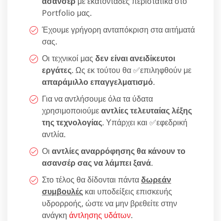
ασανσέρ
με εκατοντάδες περιστατικά στο
Portfolio μας.
Έχουμε γρήγορη ανταπόκριση στα αιτήματά
σας.
Οι τεχνικοί μας
δεν είναι ανειδίκευτοι
εργάτες
. Ως εκ τούτου θα ✅επιληφθούν με
απαράμιλλο επαγγελματισμό
.
Για να αντλήσουμε όλα τα ύδατα
χρησιμοποιούμε
αντλίες τελευταίας λέξης
της τεχνολογίας
. Υπάρχει και ✅εφεδρική
αντλία.
Οι
αντλίες αναρρόφησης θα κάνουν το
ασανσέρ σας να λάμπει ξανά
.
Στο τέλος θα δίδονται πάντα
δωρεάν
συμβουλές
και υποδείξεις επισκευής
υδρορροής, ώστε να μην βρεθείτε στην
ανάγκη
άντλησης υδάτων
.