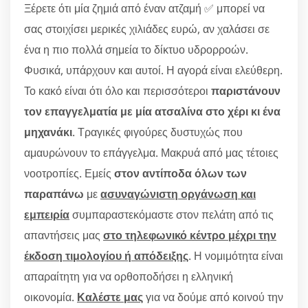
Ξέρετε ότι μία ζημιά από έναν ατζαμή ✅ μπορεί να
σας στοιχίσει μερικές χιλιάδες ευρώ, αν χαλάσει σε
ένα η πιο πολλά σημεία το δίκτυο υδρορροών.
Φυσικά, υπάρχουν και αυτοί. Η αγορά είναι ελεύθερη.
Το κακό είναι ότι όλο και περισσότεροι
παριστάνουν
τον επαγγελματία με μία ατσαλίνα στο χέρι κι ένα
μηχανάκι
. Τραγικές φιγούρες δυστυχώς που
αμαυρώνουν το επάγγελμα. Μακρυά από μας τέτοιες
νοοτροπίες. Εμείς
στον αντίποδα όλων των
παραπάνω
με
ασυναγώνιστη οργάνωση και
εμπειρία
συμπαραστεκόμαστε στον πελάτη από τις
απαντήσεις μας
στο τηλεφωνικό κέντρο μέχρι την
έκδοση τιμολογίου ή απόδειξης
. Η νομιμότητα είναι
απαραίτητη για να ορθοποδήσει η ελληνική
οικονομία.
Καλέστε μας
για να δούμε από κοινού την