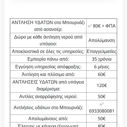
ΑΝΤΛΗΣΗ ΥΔΑΤΩΝ στο Μπουρνάζι
✅ 80€ + ΦΠΑ
από ασανσέρ:
Δώρο με κάθε άντληση νερού από
Απολύμανση
υπόγειο:
Αποκλειστικά σε όλες τις υπηρεσίες:
Επαγγελματίες
Εμπειρία πάνω από:
35 χρόνια
Εγγύηση υπηρεσίας απόφραξης:
6 μήνες
Άντληση και πλύσιμο από:
60€
ΑΝΤΛΗΣΕΙΣ ΥΔΑΤΩΝ από υπόγειο
120€
διαμέρισμα:
Αντλίες αναρρόφησης νερού:
50€
✅
Αντλήσεις υδάτων στο Μπουρνάζι:
6933080081
Απολυμάνσεις από:
50€
Έλεγχος με κάμερα (έγχρωμη):
80€