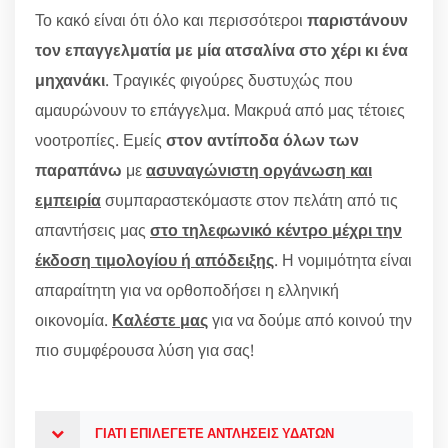
Το κακό είναι ότι όλο και περισσότεροι
παριστάνουν
τον επαγγελματία με μία ατσαλίνα στο χέρι κι ένα
μηχανάκι
. Τραγικές φιγούρες δυστυχώς που
αμαυρώνουν το επάγγελμα. Μακρυά από μας τέτοιες
νοοτροπίες. Εμείς
στον αντίποδα όλων των
παραπάνω
με
ασυναγώνιστη οργάνωση και
εμπειρία
συμπαραστεκόμαστε στον πελάτη από τις
απαντήσεις μας
στο τηλεφωνικό κέντρο μέχρι την
έκδοση τιμολογίου ή απόδειξης
. Η νομιμότητα είναι
απαραίτητη για να ορθοποδήσει η ελληνική
οικονομία.
Καλέστε μας
για να δούμε από κοινού την
πιο συμφέρουσα λύση για σας!
ΓΙΑΤΙ ΕΠΙΛΕΓΕΤΕ ΑΝΤΛΗΣΕΙΣ ΥΔΑΤΩΝ