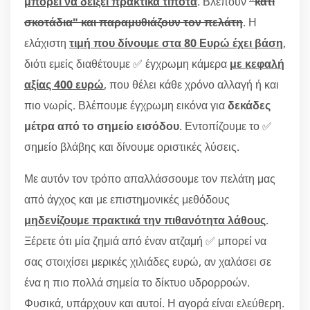
μπορεί να δείξει πρακτικά τίποτα
. Βλέπουν
"κάτι
σκοτάδια" και παραμυθιάζουν τον πελάτη
. Η
ελάχιστη
τιμή που δίνουμε στα 80 Ευρώ έχει βάση
,
διότι εμείς διαθέτουμε ✅ έγχρωμη κάμερα
με κεφαλή
αξίας 400 ευρώ
, που θέλει κάθε χρόνο αλλαγή ή και
πιο νωρίς. Βλέπουμε έγχρωμη εικόνα για
δεκάδες
μέτρα από το σημείο εισόδου
. Εντοπίζουμε το ✅
σημείο βλάβης και δίνουμε οριστικές λύσεις.
Με αυτόν τον τρόπο απαλλάσσουμε τον πελάτη μας
από άγχος και με επιστημονικές μεθόδους
μηδενίζουμε πρακτικά την πιθανότητα λάθους
.
Ξέρετε ότι μία ζημιά από έναν ατζαμή ✅ μπορεί να
σας στοιχίσει μερικές χιλιάδες ευρώ, αν χαλάσει σε
ένα η πιο πολλά σημεία το δίκτυο υδρορροών.
Φυσικά, υπάρχουν και αυτοί. Η αγορά είναι ελεύθερη.