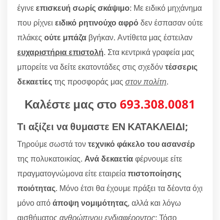
έγινε
επισκευή σωρίς σκάψιμο
: Με ειδικό μηχάνημα
που ρίχνει
ειδικό ρητινούχο αφρό
δεν έσπασαν ούτε
πλάκες
ούτε μπάζα
βγήκαν. Αντίθετα μας έστειλαν
ευχαριστήρια επιστολή
. Στα κεντρικά γραφεία μας
μπορείτε να δείτε εκατοντάδες στις σχεδόν
τέσσερις
δεκαετίες
της προσφοράς μας
στον πολίτη
.
Καλέστε μας στο
693.308.0081
Τι αξίζει να θυμαστε ΕΝ ΚΑΤΑΚΛΕΙΔΙ;
Τηρούμε σωστά τον
τεχνικό φάκελο του ασανσέρ
της πολυκατοικίας.
Ανά δεκαετία
φέρνουμε είτε
πραγματογνώμονα είτε εταιρεία
πιστοποίησης
ποιότητας
. Μόνο έτσι θα έχουμε πράξει τα δέοντα όχι
μόνο από
άποψη νομιμότητας
, αλλά και λόγω
αισθήματος
ανθρώπινου ενδιαφέροντος
: Τόσο