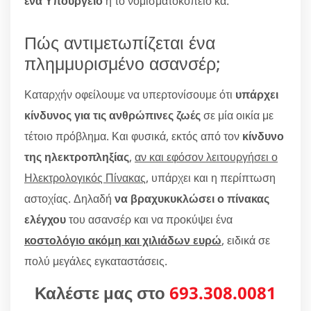
ένα Υπουργείο
ή το νομισματοκοπείο κα.
Πώς αντιμετωπίζεται ένα
πλημμυρισμένο ασανσέρ;
Καταρχήν οφείλουμε να υπερτονίσουμε ότι
υπάρχει
κίνδυνος για τις ανθρώπινες ζωές
σε μία οικία με
τέτοιο πρόβλημα. Και φυσικά, εκτός από τον
κίνδυνο
της ηλεκτροπληξίας
,
αν και εφόσον λειτουργήσει ο
Ηλεκτρολογικός Πίνακας
, υπάρχει και η περίπτωση
αστοχίας. Δηλαδή
να βραχυκυκλώσει ο πίνακας
ελέγχου
του ασανσέρ και να προκύψει ένα
κοστολόγιο ακόμη και χιλιάδων ευρώ
, ειδικά σε
πολύ μεγάλες εγκαταστάσεις.
Καλέστε μας στο
693.308.0081