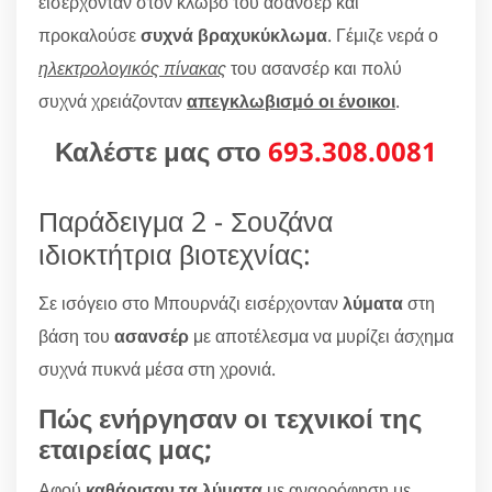
εισέρχονταν στον κλωβό του ασανσέρ και
προκαλούσε
συχνά βραχυκύκλωμα
. Γέμιζε νερά ο
ηλεκτρολογικός πίνακας
του ασανσέρ και πολύ
συχνά χρειάζονταν
απεγκλωβισμό οι ένοικοι
.
Καλέστε μας στο
693.308.0081
Παράδειγμα 2 - Σουζάνα
ιδιοκτήτρια βιοτεχνίας:
Σε ισόγειο στο Μπουρνάζι εισέρχονταν
λύματα
στη
βάση του
ασανσέρ
με αποτέλεσμα να μυρίζει άσχημα
συχνά πυκνά μέσα στη χρονιά.
Πώς ενήργησαν οι τεχνικοί της
εταιρείας μας;
Αφού
καθάρισαν τα λύματα
με αναρρόφηση με