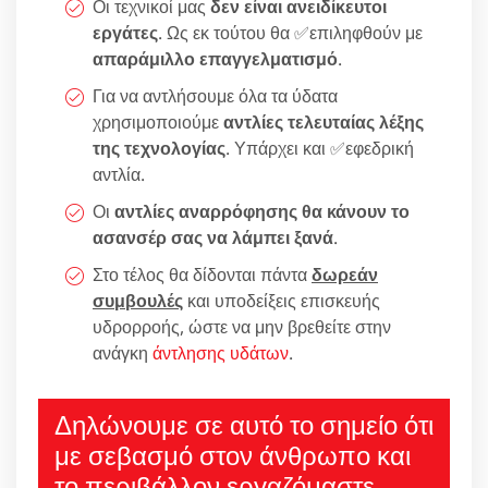
Οι τεχνικοί μας
δεν είναι ανειδίκευτοι
εργάτες
. Ως εκ τούτου θα ✅επιληφθούν με
απαράμιλλο επαγγελματισμό
.
Για να αντλήσουμε όλα τα ύδατα
χρησιμοποιούμε
αντλίες τελευταίας λέξης
της τεχνολογίας
. Υπάρχει και ✅εφεδρική
αντλία.
Οι
αντλίες αναρρόφησης θα κάνουν το
ασανσέρ σας να λάμπει ξανά
.
Στο τέλος θα δίδονται πάντα
δωρεάν
συμβουλές
και υποδείξεις επισκευής
υδρορροής, ώστε να μην βρεθείτε στην
ανάγκη
άντλησης υδάτων
.
Δηλώνουμε σε αυτό το σημείο ότι
με σεβασμό στον άνθρωπο και
το περιβάλλον εργαζόμαστε