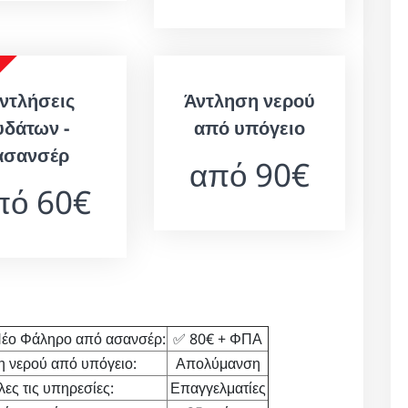
ντλήσεις
Άντληση νερού
υδάτων -
από υπόγειο
ασανσέρ
από 90€
πό 60€
ο Φάληρο από ασανσέρ:
✅ 80€ + ΦΠΑ
η νερού από υπόγειο:
Απολύμανση
λες τις υπηρεσίες:
Επαγγελματίες