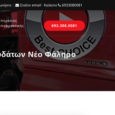
νωνήστε
|
Στείλτε email
Καλέστε
6933080081
Υπηρεσίες
Αποφρακτικής
693.308.0081
υδάτων Νέο Φάληρο