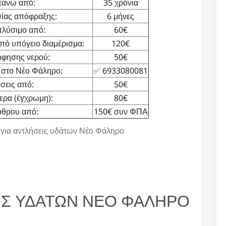
πάνω από:
35 χρόνια
ίας απόφραξης:
6 μήνες
πλύσιμο από:
60€
 υπόγειο διαμέρισμα:
120€
όφησης νερού:
50€
 στο Νέο Φάληρο:
✅ 6933080081
σεις από:
50€
ερα (έγχρωμη):
80€
όθρου από:
150€ συν ΦΠΑ
ς για αντλήσεις υδάτων Νέο Φάληρο
ΙΣ ΥΔΑΤΩΝ ΝΕΟ ΦΑΛΗΡΟ