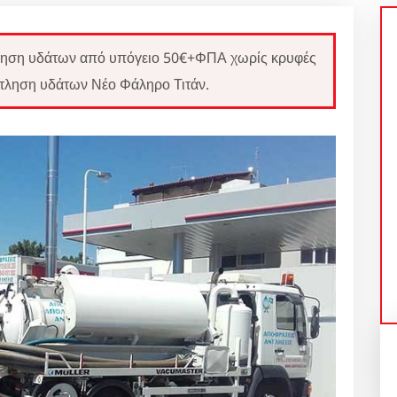
ση υδάτων από υπόγειο 50€+ΦΠΑ χωρίς κρυφές
τληση υδάτων Νέο Φάληρο Τιτάν.