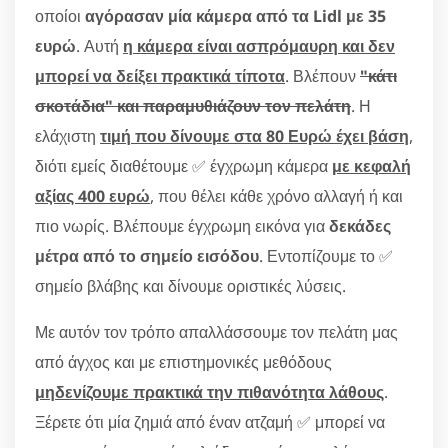
οποίοι
αγόρασαν μία κάμερα από τα Lidl με 35
ευρώ
. Αυτή
η κάμερα είναι ασπρόμαυρη και δεν
μπορεί να δείξει πρακτικά τίποτα
. Βλέπουν
"κάτι
σκοτάδια" και παραμυθιάζουν τον πελάτη
. Η
ελάχιστη
τιμή που δίνουμε στα 80 Ευρώ έχει βάση
,
διότι εμείς διαθέτουμε ✅ έγχρωμη κάμερα
με κεφαλή
αξίας 400 ευρώ
, που θέλει κάθε χρόνο αλλαγή ή και
πιο νωρίς. Βλέπουμε έγχρωμη εικόνα για
δεκάδες
μέτρα από το σημείο εισόδου
. Εντοπίζουμε το ✅
σημείο βλάβης και δίνουμε οριστικές λύσεις.
Με αυτόν τον τρόπο απαλλάσσουμε τον πελάτη μας
από άγχος και με επιστημονικές μεθόδους
μηδενίζουμε πρακτικά την πιθανότητα λάθους
.
Ξέρετε ότι μία ζημιά από έναν ατζαμή ✅ μπορεί να