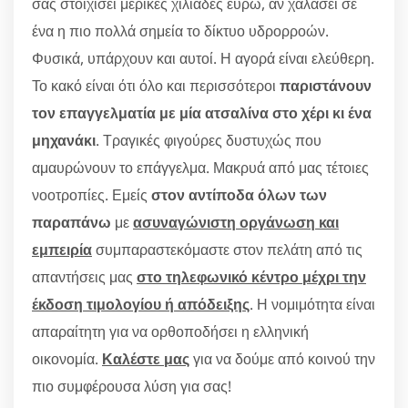
σας στοιχίσει μερικές χιλιάδες ευρώ, αν χαλάσει σε
ένα η πιο πολλά σημεία το δίκτυο υδρορροών.
Φυσικά, υπάρχουν και αυτοί. Η αγορά είναι ελεύθερη.
Το κακό είναι ότι όλο και περισσότεροι
παριστάνουν
τον επαγγελματία με μία ατσαλίνα στο χέρι κι ένα
μηχανάκι
. Τραγικές φιγούρες δυστυχώς που
αμαυρώνουν το επάγγελμα. Μακρυά από μας τέτοιες
νοοτροπίες. Εμείς
στον αντίποδα όλων των
παραπάνω
με
ασυναγώνιστη οργάνωση και
εμπειρία
συμπαραστεκόμαστε στον πελάτη από τις
απαντήσεις μας
στο τηλεφωνικό κέντρο μέχρι την
έκδοση τιμολογίου ή απόδειξης
. Η νομιμότητα είναι
απαραίτητη για να ορθοποδήσει η ελληνική
οικονομία.
Καλέστε μας
για να δούμε από κοινού την
πιο συμφέρουσα λύση για σας!