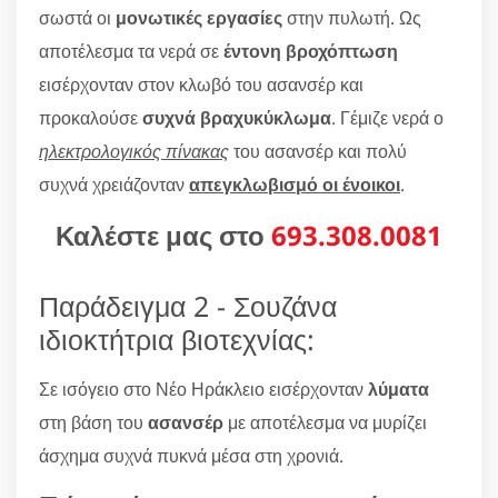
σωστά οι
μονωτικές εργασίες
στην πυλωτή. Ως
αποτέλεσμα τα νερά σε
έντονη βροχόπτωση
εισέρχονταν στον κλωβό του ασανσέρ και
προκαλούσε
συχνά βραχυκύκλωμα
. Γέμιζε νερά ο
ηλεκτρολογικός πίνακας
του ασανσέρ και πολύ
συχνά χρειάζονταν
απεγκλωβισμό οι ένοικοι
.
Καλέστε μας στο
693.308.0081
Παράδειγμα 2 - Σουζάνα
ιδιοκτήτρια βιοτεχνίας:
Σε ισόγειο στο Νέο Ηράκλειο εισέρχονταν
λύματα
στη βάση του
ασανσέρ
με αποτέλεσμα να μυρίζει
άσχημα συχνά πυκνά μέσα στη χρονιά.