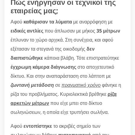
Πώς ενήργησαν οι τεχνικοί της
εταιρείας μας;
Αφού
καθάρισαν τα λύματα
με αναρρόφηση με
ειδικές αντλίες
που άπλωσαν με μήκος
35 μέτρων
έπλυναν το χώρο αρχικά. Στη συνέχεια, και αφού
εξέτασαν τα στεγανά της οικοδομής
δεν
διαπιστώθηκε
κάποια βλάβη. Τότε επιστρατεύτηκε
έγχρωμη κάμερα διάγνωσης
στο αποχετευτικό
δίκτυο. Και στην αναπαράσταση στο λάπτοπ με
ζωντανή μετάδοση
σε
πραγματικό χρόνο
φάνηκε η
ρίζα του προβλήματος. Κυριολεκτικά βρέθηκε
ρίζα
αρκετών μέτρων
που είχε μπει στο δίκτυο
σωληνώσεων, η οποία είχε τρυπήσει σωλήνα.
Αφού
εντοπίστηκε
το ακριβές σημείο των
σωληνώσεων δόθηκε
πιστοποιητικό
από την