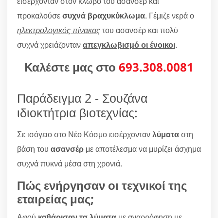
εισέρχονταν στον κλωβό του ασανσέρ και
προκαλούσε
συχνά βραχυκύκλωμα
. Γέμιζε νερά ο
ηλεκτρολογικός πίνακας
του ασανσέρ και πολύ
συχνά χρειάζονταν
απεγκλωβισμό οι ένοικοι
.
Καλέστε μας στο
693.308.0081
Παράδειγμα 2 - Σουζάνα
ιδιοκτήτρια βιοτεχνίας:
Σε ισόγειο στο Νέο Κόσμο εισέρχονταν
λύματα
στη
βάση του
ασανσέρ
με αποτέλεσμα να μυρίζει άσχημα
συχνά πυκνά μέσα στη χρονιά.
Πώς ενήργησαν οι τεχνικοί της
εταιρείας μας;
Αφού
καθάρισαν τα λύματα
με αναρρόφηση με