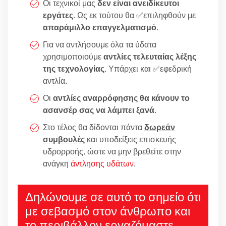
Οι τεχνικοί μας
δεν είναι ανειδίκευτοι
εργάτες
. Ως εκ τούτου θα ✅επιληφθούν με
απαράμιλλο επαγγελματισμό
.
Για να αντλήσουμε όλα τα ύδατα
χρησιμοποιούμε
αντλίες τελευταίας λέξης
της τεχνολογίας
. Υπάρχει και ✅εφεδρική
αντλία.
Οι
αντλίες αναρρόφησης θα κάνουν το
ασανσέρ σας να λάμπει ξανά
.
Στο τέλος θα δίδονται πάντα
δωρεάν
συμβουλές
και υποδείξεις επισκευής
υδρορροής, ώστε να μην βρεθείτε στην
ανάγκη
άντλησης υδάτων
.
Δηλώνουμε σε αυτό το σημείο ότι
με σεβασμό στον άνθρωπο και
το περιβάλλον εργαζόμαστε