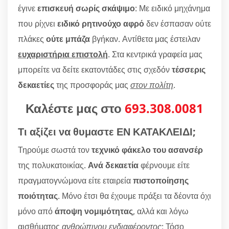
έγινε
επισκευή σωρίς σκάψιμο
: Με ειδικό μηχάνημα
που ρίχνει
ειδικό ρητινούχο αφρό
δεν έσπασαν ούτε
πλάκες
ούτε μπάζα
βγήκαν. Αντίθετα μας έστειλαν
ευχαριστήρια επιστολή
. Στα κεντρικά γραφεία μας
μπορείτε να δείτε εκατοντάδες στις σχεδόν
τέσσερις
δεκαετίες
της προσφοράς μας
στον πολίτη
.
Καλέστε μας στο
693.308.0081
Τι αξίζει να θυμαστε ΕΝ ΚΑΤΑΚΛΕΙΔΙ;
Τηρούμε σωστά τον
τεχνικό φάκελο του ασανσέρ
της πολυκατοικίας.
Ανά δεκαετία
φέρνουμε είτε
πραγματογνώμονα είτε εταιρεία
πιστοποίησης
ποιότητας
. Μόνο έτσι θα έχουμε πράξει τα δέοντα όχι
μόνο από
άποψη νομιμότητας
, αλλά και λόγω
αισθήματος
ανθρώπινου ενδιαφέροντος
: Τόσο