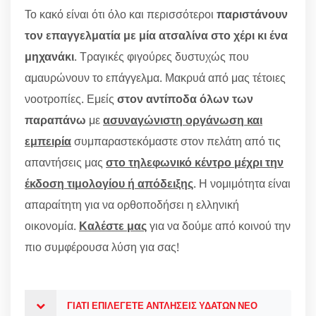
Το κακό είναι ότι όλο και περισσότεροι
παριστάνουν
τον επαγγελματία με μία ατσαλίνα στο χέρι κι ένα
μηχανάκι
. Τραγικές φιγούρες δυστυχώς που
αμαυρώνουν το επάγγελμα. Μακρυά από μας τέτοιες
νοοτροπίες. Εμείς
στον αντίποδα όλων των
παραπάνω
με
ασυναγώνιστη οργάνωση και
εμπειρία
συμπαραστεκόμαστε στον πελάτη από τις
απαντήσεις μας
στο τηλεφωνικό κέντρο μέχρι την
έκδοση τιμολογίου ή απόδειξης
. Η νομιμότητα είναι
απαραίτητη για να ορθοποδήσει η ελληνική
οικονομία.
Καλέστε μας
για να δούμε από κοινού την
πιο συμφέρουσα λύση για σας!
ΓΙΑΤΙ ΕΠΙΛΕΓΕΤΕ ΑΝΤΛΗΣΕΙΣ ΥΔΑΤΩΝ ΝΕΟ