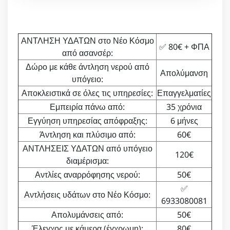
ΑΝΤΛΗΣΗ ΥΔΑΤΩΝ στο Νέο Κόσμο
✅ 80€ + ΦΠΑ
από ασανσέρ:
Δώρο με κάθε άντληση νερού από
Απολύμανση
υπόγειο:
Αποκλειστικά σε όλες τις υπηρεσίες:
Επαγγελματίες
Εμπειρία πάνω από:
35 χρόνια
Εγγύηση υπηρεσίας απόφραξης:
6 μήνες
Άντληση και πλύσιμο από:
60€
ΑΝΤΛΗΣΕΙΣ ΥΔΑΤΩΝ από υπόγειο
120€
διαμέρισμα:
Αντλίες αναρρόφησης νερού:
50€
✅
Αντλήσεις υδάτων στο Νέο Κόσμο:
6933080081
Απολυμάνσεις από:
50€
Έλεγχος με κάμερα (έγχρωμη):
80€