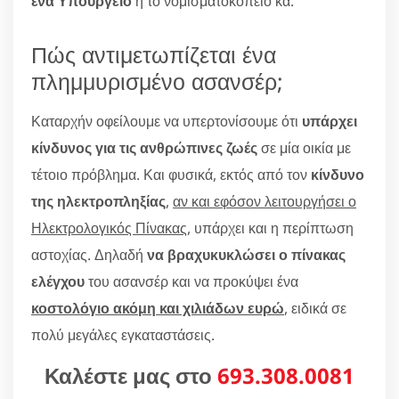
ένα Υπουργείο
ή το νομισματοκοπείο κα.
Πώς αντιμετωπίζεται ένα
πλημμυρισμένο ασανσέρ;
Καταρχήν οφείλουμε να υπερτονίσουμε ότι
υπάρχει
κίνδυνος για τις ανθρώπινες ζωές
σε μία οικία με
τέτοιο πρόβλημα. Και φυσικά, εκτός από τον
κίνδυνο
της ηλεκτροπληξίας
,
αν και εφόσον λειτουργήσει ο
Ηλεκτρολογικός Πίνακας
, υπάρχει και η περίπτωση
αστοχίας. Δηλαδή
να βραχυκυκλώσει ο πίνακας
ελέγχου
του ασανσέρ και να προκύψει ένα
κοστολόγιο ακόμη και χιλιάδων ευρώ
, ειδικά σε
πολύ μεγάλες εγκαταστάσεις.
Καλέστε μας στο
693.308.0081