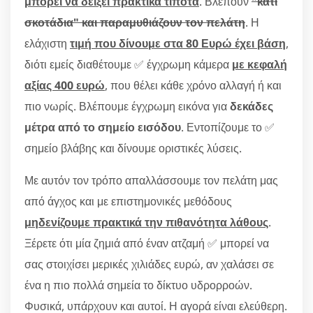
μπορεί να δείξει πρακτικά τίποτα
. Βλέπουν
"κάτι
σκοτάδια" και παραμυθιάζουν τον πελάτη
. Η
ελάχιστη
τιμή που δίνουμε στα 80 Ευρώ έχει βάση
,
διότι εμείς διαθέτουμε ✅ έγχρωμη κάμερα
με κεφαλή
αξίας 400 ευρώ
, που θέλει κάθε χρόνο αλλαγή ή και
πιο νωρίς. Βλέπουμε έγχρωμη εικόνα για
δεκάδες
μέτρα από το σημείο εισόδου
. Εντοπίζουμε το ✅
σημείο βλάβης και δίνουμε οριστικές λύσεις.
Με αυτόν τον τρόπο απαλλάσσουμε τον πελάτη μας
από άγχος και με επιστημονικές μεθόδους
μηδενίζουμε πρακτικά την πιθανότητα λάθους
.
Ξέρετε ότι μία ζημιά από έναν ατζαμή ✅ μπορεί να
σας στοιχίσει μερικές χιλιάδες ευρώ, αν χαλάσει σε
ένα η πιο πολλά σημεία το δίκτυο υδρορροών.
Φυσικά, υπάρχουν και αυτοί. Η αγορά είναι ελεύθερη.