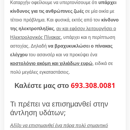
Καταρχήν οφείλουμε να υπερτονίσουμε ότι
υπάρχει
κίνδυνος για τις ανθρώπινες ζωές
σε μία οικία με
τέτοιο πρόβλημα. Και φυσικά, εκτός από τον
κίνδυνο
της ηλεκτροπληξίας
,
αν και εφόσον λειτουργήσει ο
Ηλεκτρολογικός Πίνακας
, υπάρχει και η περίπτωση
αστοχίας. Δηλαδή
να βραχυκυκλώσει ο πίνακας
ελέγχου
του ασανσέρ και να προκύψει ένα
κοστολόγιο ακόμη και χιλιάδων ευρώ
, ειδικά σε
πολύ μεγάλες εγκαταστάσεις.
Καλέστε μας στο
693.308.0081
Τι πρέπει να επισημανθεί στην
άντληση υδάτων;
Αξίζει να επισημανθεί ένα πάρα πολύ σημαντικό