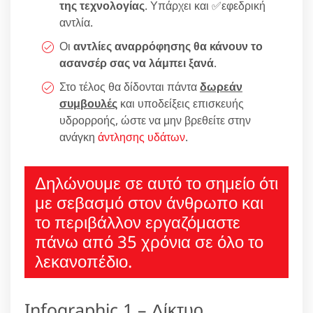
της τεχνολογίας
. Υπάρχει και ✅εφεδρική
αντλία.
Οι
αντλίες αναρρόφησης θα κάνουν το
ασανσέρ σας να λάμπει ξανά
.
Στο τέλος θα δίδονται πάντα
δωρεάν
συμβουλές
και υποδείξεις επισκευής
υδρορροής, ώστε να μην βρεθείτε στην
ανάγκη
άντλησης υδάτων
.
Δηλώνουμε σε αυτό το σημείο ότι
με σεβασμό στον άνθρωπο και
το περιβάλλον εργαζόμαστε
πάνω από 35 χρόνια σε όλο το
λεκανοπέδιο.
Infographic 1 – Δίκτυο