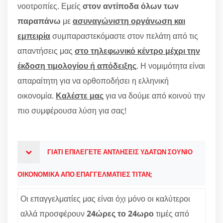
νοοτροπίες. Εμείς
στον αντίποδα όλων των
παραπάνω
με
ασυναγώνιστη οργάνωση και
εμπειρία
συμπαραστεκόμαστε στον πελάτη από τις
απαντήσεις μας
στο τηλεφωνικό κέντρο μέχρι την
έκδοση τιμολογίου ή απόδειξης
. Η νομιμότητα είναι
απαραίτητη για να ορθοποδήσει η ελληνική
οικονομία.
Καλέστε μας
για να δούμε από κοινού την
πιο συμφέρουσα λύση για σας!
ΓΙΑΤΙ ΕΠΙΛΕΓΕΤΕ ΑΝΤΛΗΣΕΙΣ ΥΔΑΤΩΝ ΣΟΥΝΙΟ
ΟΙΚΟΝΟΜΙΚΑ ΑΠΟ ΕΠΑΓΓΕΛΜΑΤΙΕΣ ΤΙΤΑΝ;
Οι επαγγελματίες μας είναι όχι μόνο οι καλύτεροι
αλλά προσφέρουν
24ώρες το 24ωρο
τιμές από