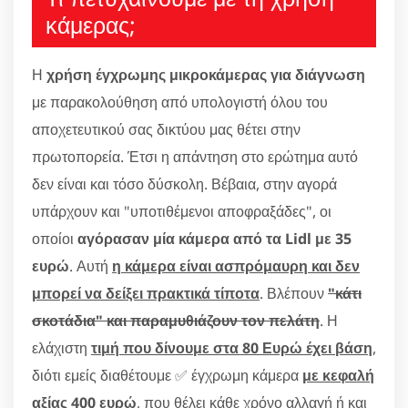
κάμερας;
Η
χρήση έγχρωμης μικροκάμερας για διάγνωση
με παρακολούθηση από υπολογιστή όλου του
αποχετευτικού σας δικτύου μας θέτει στην
πρωτοπορεία. Έτσι η απάντηση στο ερώτημα αυτό
δεν είναι και τόσο δύσκολη. Βέβαια, στην αγορά
υπάρχουν και "υποτιθέμενοι αποφραξάδες", οι
οποίοι
αγόρασαν μία κάμερα από τα Lidl με 35
ευρώ
. Αυτή
η κάμερα είναι ασπρόμαυρη και δεν
μπορεί να δείξει πρακτικά τίποτα
. Βλέπουν
"κάτι
σκοτάδια" και παραμυθιάζουν τον πελάτη
. Η
ελάχιστη
τιμή που δίνουμε στα 80 Ευρώ έχει βάση
,
διότι εμείς διαθέτουμε ✅ έγχρωμη κάμερα
με κεφαλή
αξίας 400 ευρώ
, που θέλει κάθε χρόνο αλλαγή ή και