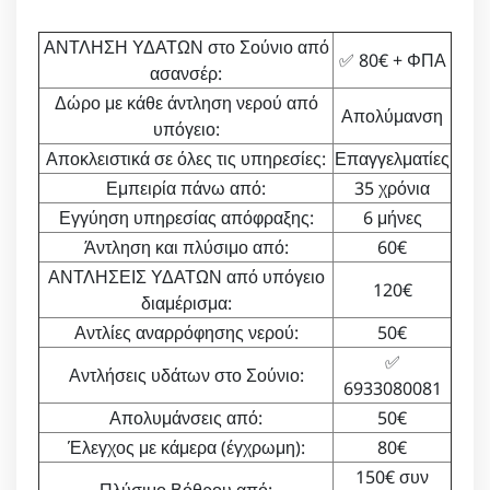
ΑΝΤΛΗΣΗ ΥΔΑΤΩΝ στο Σούνιο από
✅ 80€ + ΦΠΑ
ασανσέρ:
Δώρο με κάθε άντληση νερού από
Απολύμανση
υπόγειο:
Αποκλειστικά σε όλες τις υπηρεσίες:
Επαγγελματίες
Εμπειρία πάνω από:
35 χρόνια
Εγγύηση υπηρεσίας απόφραξης:
6 μήνες
Άντληση και πλύσιμο από:
60€
ΑΝΤΛΗΣΕΙΣ ΥΔΑΤΩΝ από υπόγειο
120€
διαμέρισμα:
Αντλίες αναρρόφησης νερού:
50€
✅
Αντλήσεις υδάτων στο Σούνιο:
6933080081
Απολυμάνσεις από:
50€
Έλεγχος με κάμερα (έγχρωμη):
80€
150€ συν