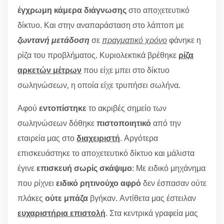
έγχρωμη κάμερα διάγνωσης
στο αποχετευτικό
δίκτυο. Και στην αναπαράσταση στο λάπτοπ με
ζωντανή μετάδοση
σε
πραγματικό χρόνο
φάνηκε η
ρίζα του προβλήματος. Κυριολεκτικά βρέθηκε
ρίζα
αρκετών μέτρων
που είχε μπει στο δίκτυο
σωληνώσεων, η οποία είχε τρυπήσει σωλήνα.
Αφού
εντοπίστηκε
το ακριβές σημείο των
σωληνώσεων δόθηκε
πιστοποιητικό
από την
εταιρεία μας στο
διαχειριστή
. Αργότερα
επισκευάστηκε το αποχετευτικό δίκτυο και μάλιστα
έγινε
επισκευή σωρίς σκάψιμο
: Με ειδικό μηχάνημα
που ρίχνει
ειδικό ρητινούχο αφρό
δεν έσπασαν ούτε
πλάκες
ούτε μπάζα
βγήκαν. Αντίθετα μας έστειλαν
ευχαριστήρια επιστολή
. Στα κεντρικά γραφεία μας