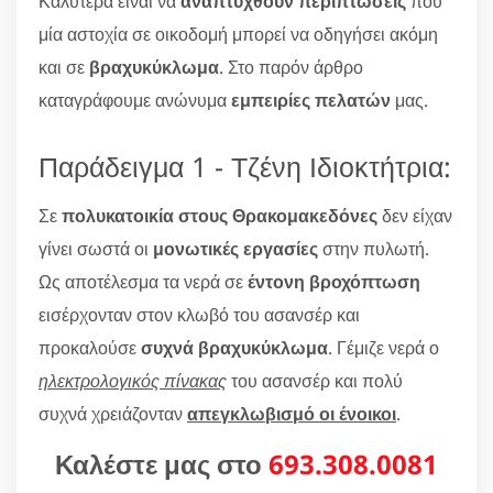
Καλύτερα είναι να
αναπτυχθούν περιπτώσεις
που
μία αστοχία σε οικοδομή μπορεί να οδηγήσει ακόμη
και σε
βραχυκύκλωμα
. Στο παρόν άρθρο
καταγράφουμε ανώνυμα
εμπειρίες πελατών
μας.
Παράδειγμα 1 - Τζένη Ιδιοκτήτρια:
Σε
πολυκατοικία στους Θρακομακεδόνες
δεν είχαν
γίνει σωστά οι
μονωτικές εργασίες
στην πυλωτή.
Ως αποτέλεσμα τα νερά σε
έντονη βροχόπτωση
εισέρχονταν στον κλωβό του ασανσέρ και
προκαλούσε
συχνά βραχυκύκλωμα
. Γέμιζε νερά ο
ηλεκτρολογικός πίνακας
του ασανσέρ και πολύ
συχνά χρειάζονταν
απεγκλωβισμό οι ένοικοι
.
Καλέστε μας στο
693.308.0081