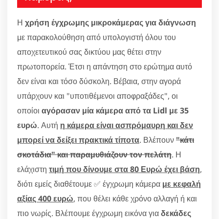
Η
χρήση έγχρωμης μικροκάμερας για διάγνωση
με παρακολούθηση από υπολογιστή όλου του
αποχετευτικού σας δικτύου μας θέτει στην
πρωτοπορεία. Έτσι η απάντηση στο ερώτημα αυτό
δεν είναι και τόσο δύσκολη. Βέβαια, στην αγορά
υπάρχουν και "υποτιθέμενοι αποφραξάδες", οι
οποίοι
αγόρασαν μία κάμερα από τα Lidl με 35
ευρώ
. Αυτή
η κάμερα είναι ασπρόμαυρη και δεν
μπορεί να δείξει πρακτικά τίποτα
. Βλέπουν
"κάτι
σκοτάδια" και παραμυθιάζουν τον πελάτη
. Η
ελάχιστη
τιμή που δίνουμε στα 80 Ευρώ έχει βάση
,
διότι εμείς διαθέτουμε ✅ έγχρωμη κάμερα
με κεφαλή
αξίας 400 ευρώ
, που θέλει κάθε χρόνο αλλαγή ή και
πιο νωρίς. Βλέπουμε έγχρωμη εικόνα για
δεκάδες