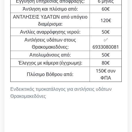
Εγγύηση υπηρεσίας απόφραξης:
6 μήνες
Άντληση και πλύσιμο από:
60€
ΑΝΤΛΗΣΕΙΣ ΥΔΑΤΩΝ από υπόγειο
120€
διαμέρισμα:
Αντλίες αναρρόφησης νερού:
50€
Αντλήσεις υδάτων στους
✅
Θρακομακεδόνες:
6933080081
Απολυμάνσεις από:
50€
Έλεγχος με κάμερα (έγχρωμη):
80€
150€ συν
Πλύσιμο Βόθρου από:
ΦΠΑ
Ενδεικτικός τιμοκατάλογος για αντλήσεις υδάτων
Θρακομακεδόνες