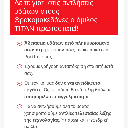
Δείτε γιατί στις αντλήσεις
υδάτων στους
Θρακομακεδόνες ο όμιλος
ΤΙΤΑΝ πρωτοστατεί!
Άδειασμα υδάτων από πλημμυρισμένο
ασανσέρ
με εκατοντάδες περιστατικά στο
Portfolio μας.
Έχουμε γρήγορη ανταπόκριση στα αιτήματά
σας.
Οι τεχνικοί μας
δεν είναι ανειδίκευτοι
εργάτες
. Ως εκ τούτου θα ✅επιληφθούν με
απαράμιλλο επαγγελματισμό
.
Για να αντλήσουμε όλα τα ύδατα
χρησιμοποιούμε
αντλίες τελευταίας λέξης
της τεχνολογίας
. Υπάρχει και ✅εφεδρική
αντλία.