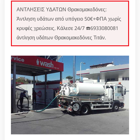
ΑΝΤΛΗΣΕΙΣ ΥΔΑΤΩΝ Θρακομακεδόνες:
Άντληση υδάτων από υπόγειο 50€+ΦΠΑ χωρίς
κρυφές χρεώσεις. Κάλεσε 24/7 ☎️6933080081
άντληση υδάτων Θρακομακεδόνες Τιτάν.