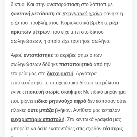
δίκτυο. Και στην αναπαράσταση στο λάπτοπ με
ζωντανή μετάδοση
σε
πραγματικό χρόνο
φάνηκε η
ρίζα του προβλήματος. Κυριολεκτικά βρέθηκε
ρίζα
αρκετών μέτρων
που είχε μπει στο δίκτυο
σωληνώσεων, η οποία είχε τρυπήσει σωλήνα.
Αφού
εντοπίστηκε
το ακριβές σημείο των
σωληνώσεων δόθηκε
πιστοποιητικό
από την
εταιρεία μας στο
διαχειριστή
. Αργότερα
επισκευάστηκε το αποχετευτικό δίκτυο και μάλιστα
έγινε
επισκευή σωρίς σκάψιμο
: Με ειδικό μηχάνημα
που ρίχνει
ειδικό ρητινούχο αφρό
δεν έσπασαν ούτε
πλάκες
ούτε μπάζα
βγήκαν. Αντίθετα μας έστειλαν
ευχαριστήρια επιστολή
. Στα κεντρικά γραφεία μας
μπορείτε να δείτε εκατοντάδες στις σχεδόν
τέσσερις