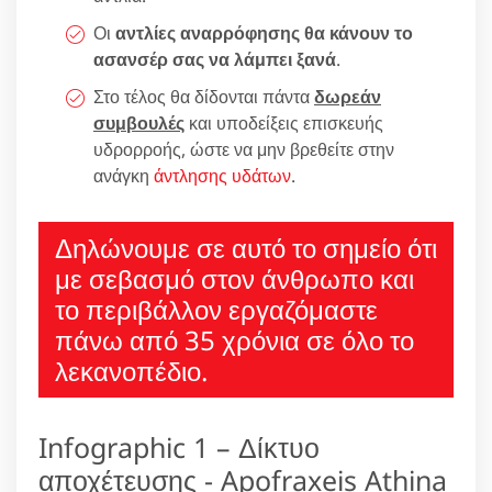
Οι
αντλίες αναρρόφησης θα κάνουν το
ασανσέρ σας να λάμπει ξανά
.
Στο τέλος θα δίδονται πάντα
δωρεάν
συμβουλές
και υποδείξεις επισκευής
υδρορροής, ώστε να μην βρεθείτε στην
ανάγκη
άντλησης υδάτων
.
Δηλώνουμε σε αυτό το σημείο ότι
με σεβασμό στον άνθρωπο και
το περιβάλλον εργαζόμαστε
πάνω από 35 χρόνια σε όλο το
λεκανοπέδιο.
Infographic 1 – Δίκτυο
αποχέτευσης - Apofraxeis Athina