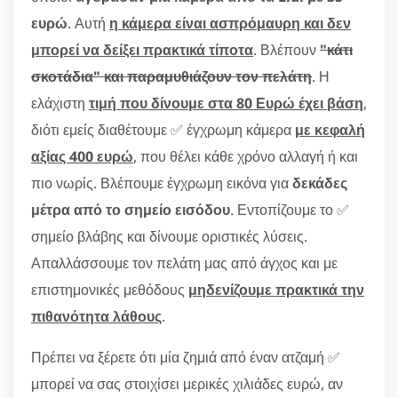
ευρώ
. Αυτή
η κάμερα είναι ασπρόμαυρη και δεν
μπορεί να δείξει πρακτικά τίποτα
. Βλέπουν
"κάτι
σκοτάδια" και παραμυθιάζουν τον πελάτη
. Η
ελάχιστη
τιμή που δίνουμε στα 80 Ευρώ έχει βάση
,
διότι εμείς διαθέτουμε ✅ έγχρωμη κάμερα
με κεφαλή
αξίας 400 ευρώ
, που θέλει κάθε χρόνο αλλαγή ή και
πιο νωρίς. Βλέπουμε έγχρωμη εικόνα για
δεκάδες
μέτρα από το σημείο εισόδου
. Εντοπίζουμε το ✅
σημείο βλάβης και δίνουμε οριστικές λύσεις.
Απαλλάσσουμε τον πελάτη μας από άγχος και με
επιστημονικές μεθόδους
μηδενίζουμε πρακτικά την
πιθανότητα λάθους
.
Πρέπει να ξέρετε ότι μία ζημιά από έναν ατζαμή ✅
μπορεί να σας στοιχίσει μερικές χιλιάδες ευρώ, αν