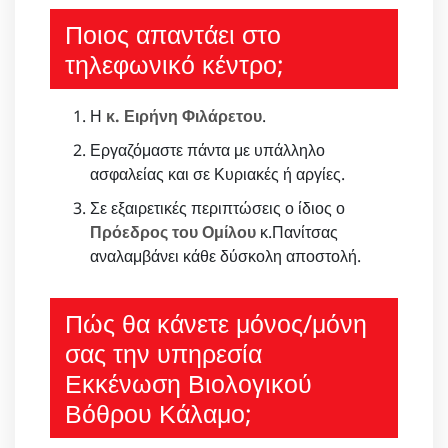
Ποιος απαντάει στο
τηλεφωνικό κέντρο;
Η
κ. Ειρήνη Φιλάρετου
.
Εργαζόμαστε πάντα με υπάλληλο
ασφαλείας και σε Κυριακές ή αργίες.
Σε εξαιρετικές περιπτώσεις ο ίδιος ο
Πρόεδρος του Ομίλου
κ.Πανίτσας
αναλαμβάνει κάθε δύσκολη αποστολή.
Πώς θα κάνετε μόνος/μόνη
σας την υπηρεσία
Εκκένωση Βιολογικού
Βόθρου Κάλαμο;