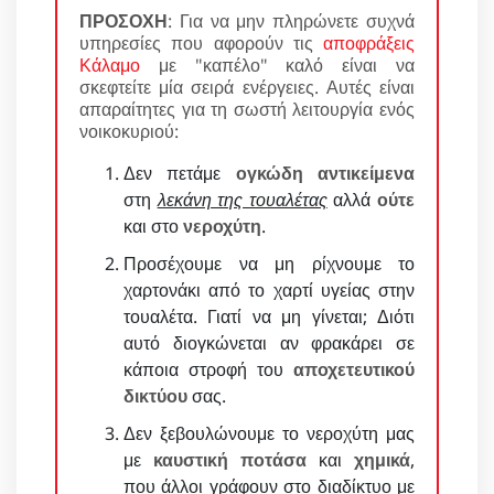
ΠΡΟΣΟΧΗ
: Για να μην πληρώνετε συχνά
υπηρεσίες που αφορούν τις
αποφράξεις
Κάλαμο
με "καπέλο" καλό είναι να
σκεφτείτε μία σειρά ενέργειες. Αυτές είναι
απαραίτητες για τη σωστή λειτουργία ενός
νοικοκυριού:
Δεν πετάμε
ογκώδη αντικείμενα
στη
λεκάνη της τουαλέτας
αλλά
ούτε
και στο
νεροχύτη
.
Προσέχουμε να μη ρίχνουμε το
χαρτονάκι από το χαρτί υγείας στην
τουαλέτα. Γιατί να μη γίνεται; Διότι
αυτό διογκώνεται αν φρακάρει σε
κάποια στροφή του
αποχετευτικού
δικτύου
σας.
Δεν ξεβουλώνουμε το νεροχύτη μας
με
καυστική ποτάσα
και
χημικά
,
που άλλοι γράφουν στο διαδίκτυο με