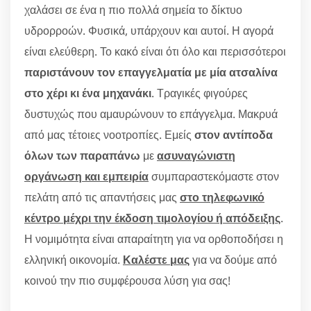
χαλάσει σε ένα η πιο πολλά σημεία το δίκτυο
υδρορροών. Φυσικά, υπάρχουν και αυτοί. Η αγορά
είναι ελεύθερη. Το κακό είναι ότι όλο και περισσότεροι
παριστάνουν τον επαγγελματία με μία ατσαλίνα
στο χέρι κι ένα μηχανάκι
. Τραγικές φιγούρες
δυστυχώς που αμαυρώνουν το επάγγελμα. Μακρυά
από μας τέτοιες νοοτροπίες. Εμείς
στον αντίποδα
όλων των παραπάνω
με
ασυναγώνιστη
οργάνωση και εμπειρία
συμπαραστεκόμαστε στον
πελάτη από τις απαντήσεις μας
στο τηλεφωνικό
κέντρο μέχρι την έκδοση τιμολογίου ή απόδειξης
.
Η νομιμότητα είναι απαραίτητη για να ορθοποδήσει η
ελληνική οικονομία.
Καλέστε μας
για να δούμε από
κοινού την πιο συμφέρουσα λύση για σας!