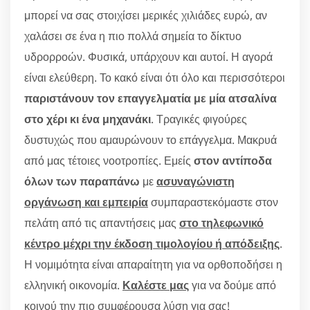
μπορεί να σας στοιχίσει μερικές χιλιάδες ευρώ, αν
χαλάσει σε ένα η πιο πολλά σημεία το δίκτυο
υδρορροών. Φυσικά, υπάρχουν και αυτοί. Η αγορά
είναι ελεύθερη. Το κακό είναι ότι όλο και περισσότεροι
παριστάνουν τον επαγγελματία με μία ατσαλίνα
στο χέρι κι ένα μηχανάκι
. Τραγικές φιγούρες
δυστυχώς που αμαυρώνουν το επάγγελμα. Μακρυά
από μας τέτοιες νοοτροπίες. Εμείς
στον αντίποδα
όλων των παραπάνω
με
ασυναγώνιστη
οργάνωση και εμπειρία
συμπαραστεκόμαστε στον
πελάτη από τις απαντήσεις μας
στο τηλεφωνικό
κέντρο μέχρι την έκδοση τιμολογίου ή απόδειξης
.
Η νομιμότητα είναι απαραίτητη για να ορθοποδήσει η
ελληνική οικονομία.
Καλέστε μας
για να δούμε από
κοινού την πιο συμφέρουσα λύση για σας!