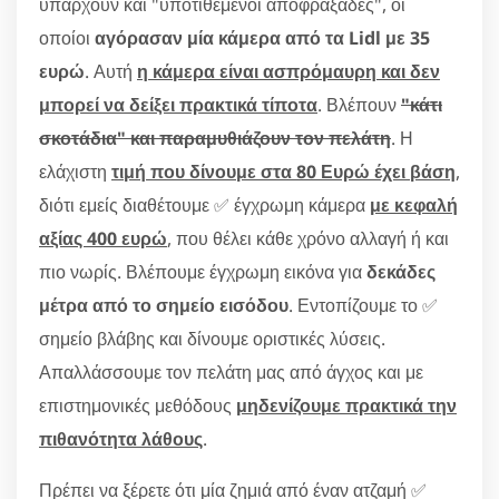
υπάρχουν και "υποτιθέμενοι αποφραξάδες", οι
οποίοι
αγόρασαν μία κάμερα από τα Lidl με 35
ευρώ
. Αυτή
η κάμερα είναι ασπρόμαυρη και δεν
μπορεί να δείξει πρακτικά τίποτα
. Βλέπουν
"κάτι
σκοτάδια" και παραμυθιάζουν τον πελάτη
. Η
ελάχιστη
τιμή που δίνουμε στα 80 Ευρώ έχει βάση
,
διότι εμείς διαθέτουμε ✅ έγχρωμη κάμερα
με κεφαλή
αξίας 400 ευρώ
, που θέλει κάθε χρόνο αλλαγή ή και
πιο νωρίς. Βλέπουμε έγχρωμη εικόνα για
δεκάδες
μέτρα από το σημείο εισόδου
. Εντοπίζουμε το ✅
σημείο βλάβης και δίνουμε οριστικές λύσεις.
Απαλλάσσουμε τον πελάτη μας από άγχος και με
επιστημονικές μεθόδους
μηδενίζουμε πρακτικά την
πιθανότητα λάθους
.
Πρέπει να ξέρετε ότι μία ζημιά από έναν ατζαμή ✅