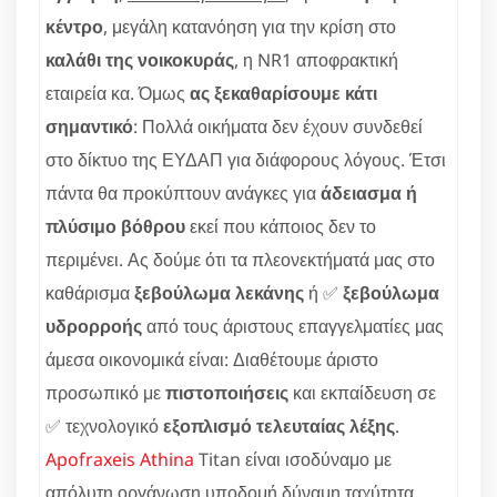
κέντρο
, μεγάλη κατανόηση για την κρίση στο
καλάθι της νοικοκυράς
, η NR1 αποφρακτική
εταιρεία κα. Όμως
ας ξεκαθαρίσουμε κάτι
σημαντικό
: Πολλά οικήματα δεν έχουν συνδεθεί
στο δίκτυο της ΕΥΔΑΠ για διάφορους λόγους. Έτσι
πάντα θα προκύπτουν ανάγκες για
άδειασμα ή
πλύσιμο βόθρου
εκεί που κάποιος δεν το
περιμένει. Ας δούμε ότι τα πλεονεκτήματά μας στο
καθάρισμα
ξεβούλωμα λεκάνης
ή ✅
ξεβούλωμα
υδρορροής
από τους άριστους επαγγελματίες μας
άμεσα οικονομικά είναι: Διαθέτουμε άριστο
προσωπικό με
πιστοποιήσεις
και εκπαίδευση σε
✅ τεχνολογικό
εξοπλισμό τελευταίας λέξης
.
Apofraxeis Athina
Titan είναι ισοδύναμο με
απόλυτη οργάνωση υποδομή δύναμη ταχύτητα