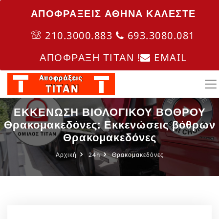
ΑΠΟΦΡΑΞΕΙΣ ΑΘΗΝΑ ΚΑΛΈΣΤΕ
210.3000.883
693.3080.081
ΑΠΟΦΡΑΞΗ ΤΙΤΑΝ !
EMAIL
ΕΚΚΕΝΩΣΗ ΒΙΟΛΟΓΙΚΟΥ ΒΟΘΡΟΥ
Θρακομακεδόνες: Εκκενώσεις βόθρων
Θρακομακεδόνες
Αρχική
24h
Θρακομακεδόνες