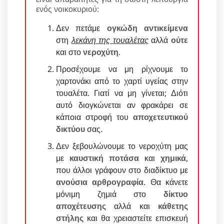
ενός νοικοκυριού:
Δεν πετάμε
ογκώδη αντικείμενα
στη
λεκάνη της τουαλέτας
αλλά
ούτε
και στο
νεροχύτη
.
Προσέχουμε να μη ρίχνουμε το
χαρτονάκι από το χαρτί υγείας στην
τουαλέτα. Γιατί να μη γίνεται; Διότι
αυτό διογκώνεται αν φρακάρει σε
κάποια στροφή του
αποχετευτικού
δικτύου
σας.
Δεν ξεβουλώνουμε το νεροχύτη μας
με
καυστική ποτάσα
και
χημικά
,
που άλλοι γράφουν στο διαδίκτυο με
ανούσια αρθρογραφία
. Θα κάνετε
μόνιμη ζημιά στο
δίκτυο
αποχέτευσης
αλλά και
κάθετης
στήλης
και θα χρειαστείτε επισκευή