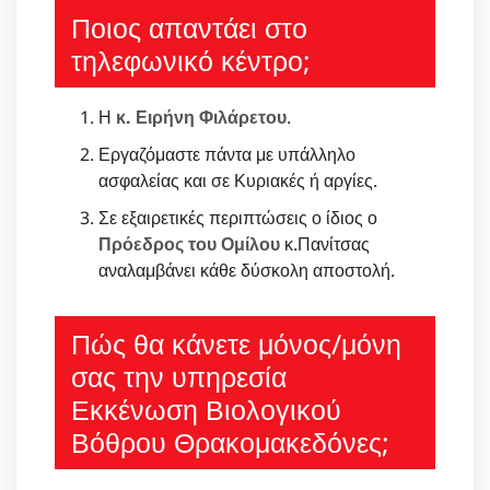
Ποιος απαντάει στο
τηλεφωνικό κέντρο;
Η
κ. Ειρήνη Φιλάρετου
.
Εργαζόμαστε πάντα με υπάλληλο
ασφαλείας και σε Κυριακές ή αργίες.
Σε εξαιρετικές περιπτώσεις ο ίδιος ο
Πρόεδρος του Ομίλου
κ.Πανίτσας
αναλαμβάνει κάθε δύσκολη αποστολή.
Πώς θα κάνετε μόνος/μόνη
σας την υπηρεσία
Εκκένωση Βιολογικού
Βόθρου Θρακομακεδόνες;