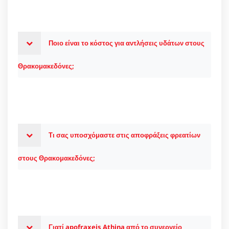
Ποιο είναι το κόστος για αντλήσεις υδάτων στους
Θρακομακεδόνες;
Τι σας υποσχόμαστε στις αποφράξεις φρεατίων
στους Θρακομακεδόνες;
Γιατί apofraxeis Athina από το συνεργείο