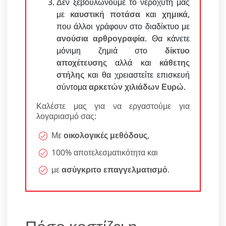
Δεν ξεβουλώνουμε το νεροχύτη μας
με
καυστική ποτάσα
και
χημικά
,
που άλλοι γράφουν στο διαδίκτυο με
ανούσια αρθρογραφία
. Θα κάνετε
μόνιμη ζημιά στο
δίκτυο
αποχέτευσης
αλλά και
κάθετης
στήλης
και θα χρειαστείτε επισκευή
σύντομα
αρκετών χιλιάδων Ευρώ
.
Καλέστε μας για να εργαστούμε για
λογαριασμό σας:
Με
οικολογικές μεθόδους
,
100% αποτελεσματικότητα και
με
ασύγκριτο επαγγελματισμό
.