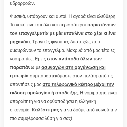
υδρορροών.
Φυσικά, υπάρχουν και αυτοί. Η αγορά είναι ελεύθερη.
Το κακό είναι ότι όλο και περισσότεροι
παριστάνουν
τον επαγγελματία με μία ατσαλίνα στο χέρι κι ένα
μηχανάκι
. Τραγικές φιγούρες δυστυχώς που
αμαυρώνουν το επάγγελμα. Μακρυά από μας τέτοιες
νοοτροπίες. Εμείς
στον αντίποδα όλων των
παραπάνω
με
ασυναγώνιστη οργάνωση και
εμπειρία
συμπαραστεκόμαστε στον πελάτη από τις
απαντήσεις μας
στο τηλεφωνικό κέντρο μέχρι την
έκδοση τιμολογίου ή απόδειξης
. Η νομιμότητα είναι
απαραίτητη για να ορθοποδήσει η ελληνική
οικονομία.
Καλέστε μας
για να δούμε από κοινού την
πιο συμφέρουσα λύση για σας!