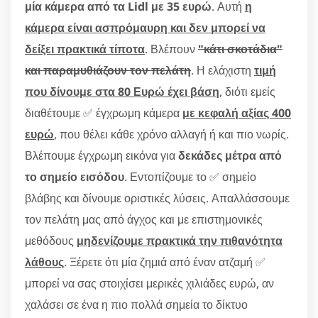
μία κάμερα από τα Lidl με 35 ευρώ
. Αυτή
η
κάμερα είναι ασπρόμαυρη και δεν μπορεί να
δείξει πρακτικά τίποτα
. Βλέπουν
"κάτι σκοτάδια"
και παραμυθιάζουν τον πελάτη
. Η ελάχιστη
τιμή
που δίνουμε στα 80 Ευρώ έχει βάση
, διότι εμείς
διαθέτουμε ✅ έγχρωμη κάμερα
με κεφαλή αξίας 400
ευρώ
, που θέλει κάθε χρόνο αλλαγή ή και πιο νωρίς.
Βλέπουμε έγχρωμη εικόνα για
δεκάδες μέτρα από
το σημείο εισόδου
. Εντοπίζουμε το ✅ σημείο
βλάβης και δίνουμε οριστικές λύσεις. Απαλλάσσουμε
τον πελάτη μας από άγχος και με επιστημονικές
μεθόδους
μηδενίζουμε πρακτικά την πιθανότητα
λάθους
. Ξέρετε ότι μία ζημιά από έναν ατζαμή ✅
μπορεί να σας στοιχίσει μερικές χιλιάδες ευρώ, αν
χαλάσει σε ένα η πιο πολλά σημεία το δίκτυο