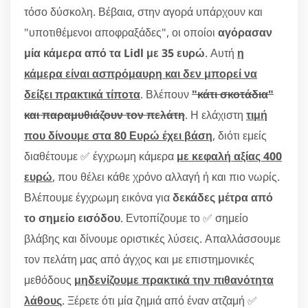
τόσο δύσκολη. Βέβαια, στην αγορά υπάρχουν και
"υποτιθέμενοι αποφραξάδες", οι οποίοι
αγόρασαν
μία κάμερα από τα Lidl με 35 ευρώ
. Αυτή
η
κάμερα είναι ασπρόμαυρη και δεν μπορεί να
δείξει πρακτικά τίποτα
. Βλέπουν
"κάτι σκοτάδια"
και παραμυθιάζουν τον πελάτη
. Η ελάχιστη
τιμή
που δίνουμε στα 80 Ευρώ έχει βάση
, διότι εμείς
διαθέτουμε ✅ έγχρωμη κάμερα
με κεφαλή αξίας 400
ευρώ
, που θέλει κάθε χρόνο αλλαγή ή και πιο νωρίς.
Βλέπουμε έγχρωμη εικόνα για
δεκάδες μέτρα από
το σημείο εισόδου
. Εντοπίζουμε το ✅ σημείο
βλάβης και δίνουμε οριστικές λύσεις. Απαλλάσσουμε
τον πελάτη μας από άγχος και με επιστημονικές
μεθόδους
μηδενίζουμε πρακτικά την πιθανότητα
λάθους
. Ξέρετε ότι μία ζημιά από έναν ατζαμή ✅