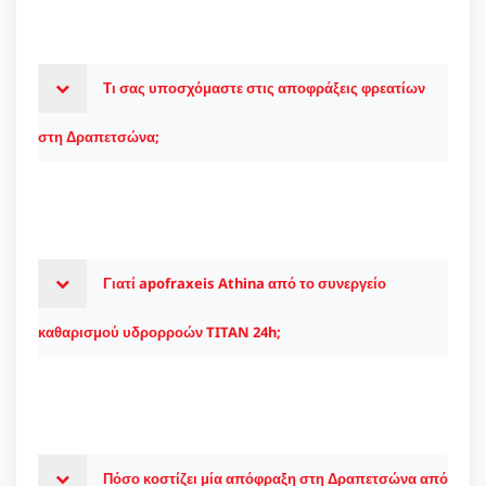
Τι σας υποσχόμαστε στις αποφράξεις φρεατίων
στη Δραπετσώνα;
Γιατί apofraxeis Athina από το συνεργείο
καθαρισμού υδρορροών TITAN 24h;
Πόσο κοστίζει μία απόφραξη στη Δραπετσώνα από