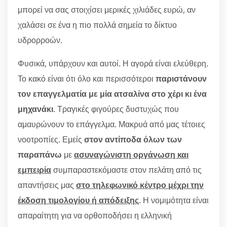
μπορεί να σας στοιχίσει μερικές χιλιάδες ευρώ, αν
χαλάσει σε ένα η πιο πολλά σημεία το δίκτυο
υδρορροών.
Φυσικά, υπάρχουν και αυτοί. Η αγορά είναι ελεύθερη.
Το κακό είναι ότι όλο και περισσότεροι
παριστάνουν
τον επαγγελματία με μία ατσαλίνα στο χέρι κι ένα
μηχανάκι
. Τραγικές φιγούρες δυστυχώς που
αμαυρώνουν το επάγγελμα. Μακρυά από μας τέτοιες
νοοτροπίες. Εμείς
στον αντίποδα όλων των
παραπάνω
με
ασυναγώνιστη οργάνωση και
εμπειρία
συμπαραστεκόμαστε στον πελάτη από τις
απαντήσεις μας
στο τηλεφωνικό κέντρο μέχρι την
έκδοση τιμολογίου ή απόδειξης
. Η νομιμότητα είναι
απαραίτητη για να ορθοποδήσει η ελληνική