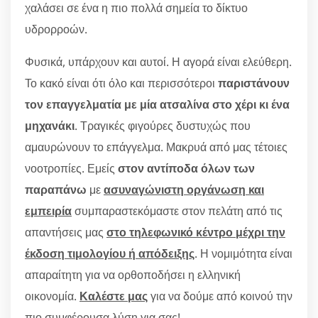
χαλάσει σε ένα η πιο πολλά σημεία το δίκτυο
υδρορροών.
Φυσικά, υπάρχουν και αυτοί. Η αγορά είναι ελεύθερη.
Το κακό είναι ότι όλο και περισσότεροι
παριστάνουν
τον επαγγελματία με μία ατσαλίνα στο χέρι κι ένα
μηχανάκι
. Τραγικές φιγούρες δυστυχώς που
αμαυρώνουν το επάγγελμα. Μακρυά από μας τέτοιες
νοοτροπίες. Εμείς
στον αντίποδα όλων των
παραπάνω
με
ασυναγώνιστη οργάνωση και
εμπειρία
συμπαραστεκόμαστε στον πελάτη από τις
απαντήσεις μας
στο τηλεφωνικό κέντρο μέχρι την
έκδοση τιμολογίου ή απόδειξης
. Η νομιμότητα είναι
απαραίτητη για να ορθοποδήσει η ελληνική
οικονομία.
Καλέστε μας
για να δούμε από κοινού την
πιο συμφέρουσα λύση για σας!