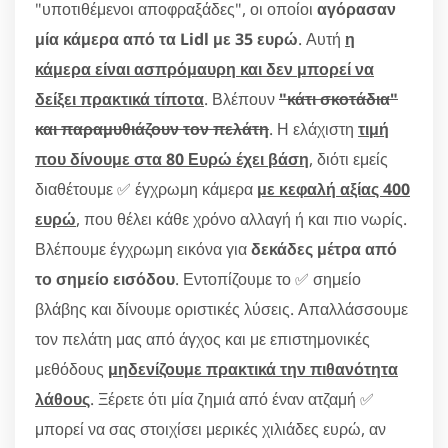
"υποτιθέμενοι αποφραξάδες", οι οποίοι
αγόρασαν
μία κάμερα από τα Lidl με 35 ευρώ
. Αυτή
η
κάμερα είναι ασπρόμαυρη και δεν μπορεί να
δείξει πρακτικά τίποτα
. Βλέπουν
"κάτι σκοτάδια"
και παραμυθιάζουν τον πελάτη
. Η ελάχιστη
τιμή
που δίνουμε στα 80 Ευρώ έχει βάση
, διότι εμείς
διαθέτουμε ✅ έγχρωμη κάμερα
με κεφαλή αξίας 400
ευρώ
, που θέλει κάθε χρόνο αλλαγή ή και πιο νωρίς.
Βλέπουμε έγχρωμη εικόνα για
δεκάδες μέτρα από
το σημείο εισόδου
. Εντοπίζουμε το ✅ σημείο
βλάβης και δίνουμε οριστικές λύσεις. Απαλλάσσουμε
τον πελάτη μας από άγχος και με επιστημονικές
μεθόδους
μηδενίζουμε πρακτικά την πιθανότητα
λάθους
. Ξέρετε ότι μία ζημιά από έναν ατζαμή ✅
μπορεί να σας στοιχίσει μερικές χιλιάδες ευρώ, αν