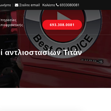
νωνήστε
|
Στείλτε email
Καλέστε
6933080081
Υπηρεσίες
Αποφρακτικής
693.308.0081
 αντλιοστασίων Τιτάν