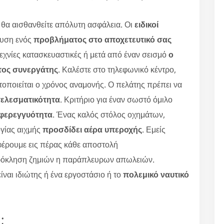
ας θα αισθανθείτε απόλυτη ασφάλεια. Οι
ειδικοί
λυση ενός
προβλήματος στο αποχετευτικό σας
χνίες κατασκευαστικές ή μετά από έναν σεισμό
ο
στος συνεργάτης
. Καλέστε στο τηλεφωνικό κέντρο,
τοποιείται ο χρόνος αναμονής. Ο πελάτης πρέπει να
τελεσματικότητα
. Κριτήριο για έναν σωστό όμιλο
 φερεγγυότητα
. Ένας καλός στόλος οχημάτων,
γίας αιχμής
προσδίδει αέρα υπεροχής
. Εμείς
φέρουμε εις πέρας κάθε αποστολή
ρόκληση ζημιών η παράπλευρων απωλειών.
είναι ιδιώτης ή ένα εργοστάσιο ή το
πολεμικό ναυτικό
;