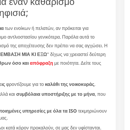
για έναν καθαρισμό
ηφισιά;
ια
των ενοίκων ή πελατών, αν πρόκειται για
μο αντλιοστασίου γενικότερα. Παρόλα αυτά το
ισμό της αποχέτευσης δεν πρέπει να σας αγχώσει. Η
ΕΜΒΑΣΗ ΜΙΑ ΚΙ ΕΞΩ
" δίχως να χρειαστεί δεύτερη
θρων όσο και
απόφραξη
με ποιότητα. Δείτε τους
εις
φροντίζουμε για το
καλάθι της νοικοκυράς
.
αλλά και
συμβόλαια υποστήριξης με το μήνα
, που
ποιημένες υπηρεσίες με όλα τα ISO
τεκμηριώνουν
μας.
λλοι κατά κόρον προκαλούν, σε μας δεν υφίστανται.