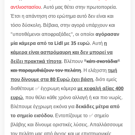
αντλιοστασίου
. Αυτό μας θέτει στην πρωτοπορεία.
Έτσι η απάντηση στο ερώτημα αυτό δεν είναι και
τόσο δύσκολη. Βέβαια, στην αγορά υπάρχουν και
"υποτιθέμενοι αποφραξάδες", οι οποίοι
αγόρασαν
μία κάμερα από τα Lidl με 35 ευρώ
. Αυτή
η
κάμερα είναι ασπρόμαυρη και δεν μπορεί να
δείξει πρακτικά τίποτα
. Βλέπουν
"κάτι σκοτάδια"
και παραμυθιάζουν τον πελάτη
. Η ελάχιστη
τιμή
που δίνουμε στα 80 Ευρώ έχει βάση
, διότι εμείς
διαθέτουμε ✅ έγχρωμη κάμερα
με κεφαλή αξίας 400
ευρώ
, που θέλει κάθε χρόνο αλλαγή ή και πιο νωρίς.
Βλέπουμε έγχρωμη εικόνα για
δεκάδες μέτρα από
το σημείο εισόδου
. Εντοπίζουμε το ✅ σημείο
βλάβης και δίνουμε οριστικές λύσεις. Απαλλάσσουμε
τον πελάτη μας από άγχος και με επιστημονικές