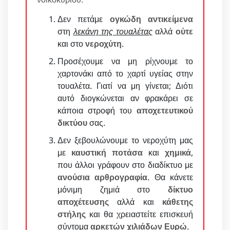
Δεν πετάμε
ογκώδη αντικείμενα
στη
λεκάνη της τουαλέτας
αλλά
ούτε
και στο
νεροχύτη
.
Προσέχουμε να μη ρίχνουμε το
χαρτονάκι από το χαρτί υγείας στην
τουαλέτα. Γιατί να μη γίνεται; Διότι
αυτό διογκώνεται αν φρακάρει σε
κάποια στροφή του
αποχετευτικού
δικτύου
σας.
Δεν ξεβουλώνουμε το νεροχύτη μας
με
καυστική ποτάσα
και
χημικά
,
που άλλοι γράφουν στο διαδίκτυο με
ανούσια αρθρογραφία
. Θα κάνετε
μόνιμη ζημιά στο
δίκτυο
αποχέτευσης
αλλά και
κάθετης
στήλης
και θα χρειαστείτε επισκευή
σύντομα
αρκετών χιλιάδων Ευρώ
.