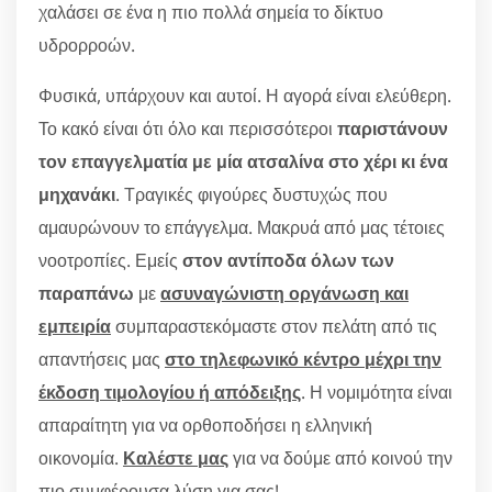
χαλάσει σε ένα η πιο πολλά σημεία το δίκτυο
υδρορροών.
Φυσικά, υπάρχουν και αυτοί. Η αγορά είναι ελεύθερη.
Το κακό είναι ότι όλο και περισσότεροι
παριστάνουν
τον επαγγελματία με μία ατσαλίνα στο χέρι κι ένα
μηχανάκι
. Τραγικές φιγούρες δυστυχώς που
αμαυρώνουν το επάγγελμα. Μακρυά από μας τέτοιες
νοοτροπίες. Εμείς
στον αντίποδα όλων των
παραπάνω
με
ασυναγώνιστη οργάνωση και
εμπειρία
συμπαραστεκόμαστε στον πελάτη από τις
απαντήσεις μας
στο τηλεφωνικό κέντρο μέχρι την
έκδοση τιμολογίου ή απόδειξης
. Η νομιμότητα είναι
απαραίτητη για να ορθοποδήσει η ελληνική
οικονομία.
Καλέστε μας
για να δούμε από κοινού την
πιο συμφέρουσα λύση για σας!