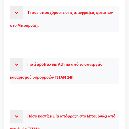
Τι σας υποσχόμαστε στις αποφράξεις φρεατίων
στο Μπουρνάζι;
Γιατί apofraxeis Athina από το συνεργείο
καθαρισμού υδρορροών TITAN 24h;
Πόσο κοστίζει μία απόφραξη στο Μπουρνάζι από