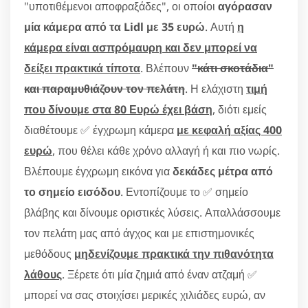
"υποτιθέμενοι αποφραξάδες", οι οποίοι
αγόρασαν
μία κάμερα από τα Lidl με 35 ευρώ
. Αυτή
η
κάμερα είναι ασπρόμαυρη και δεν μπορεί να
δείξει πρακτικά τίποτα
. Βλέπουν
"κάτι σκοτάδια"
και παραμυθιάζουν τον πελάτη
. Η ελάχιστη
τιμή
που δίνουμε στα 80 Ευρώ έχει βάση
, διότι εμείς
διαθέτουμε ✅ έγχρωμη κάμερα
με κεφαλή αξίας 400
ευρώ
, που θέλει κάθε χρόνο αλλαγή ή και πιο νωρίς.
Βλέπουμε έγχρωμη εικόνα για
δεκάδες μέτρα από
το σημείο εισόδου
. Εντοπίζουμε το ✅ σημείο
βλάβης και δίνουμε οριστικές λύσεις. Απαλλάσσουμε
τον πελάτη μας από άγχος και με επιστημονικές
μεθόδους
μηδενίζουμε πρακτικά την πιθανότητα
λάθους
. Ξέρετε ότι μία ζημιά από έναν ατζαμή ✅
μπορεί να σας στοιχίσει μερικές χιλιάδες ευρώ, αν