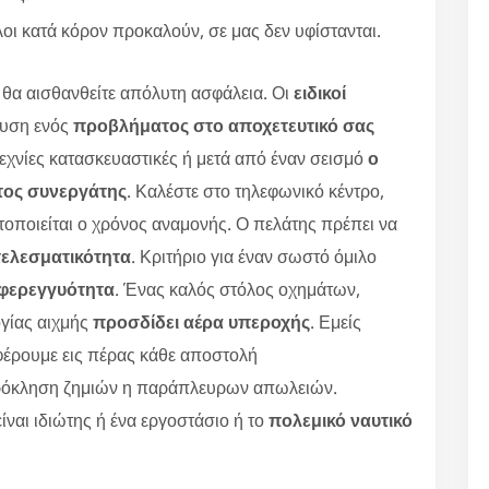
λλοι κατά κόρον προκαλούν, σε μας δεν υφίστανται.
ας θα αισθανθείτε απόλυτη ασφάλεια. Οι
ειδικοί
λυση ενός
προβλήματος στο αποχετευτικό σας
χνίες κατασκευαστικές ή μετά από έναν σεισμό
ο
στος συνεργάτης
. Καλέστε στο τηλεφωνικό κέντρο,
τοποιείται ο χρόνος αναμονής. Ο πελάτης πρέπει να
τελεσματικότητα
. Κριτήριο για έναν σωστό όμιλο
 φερεγγυότητα
. Ένας καλός στόλος οχημάτων,
γίας αιχμής
προσδίδει αέρα υπεροχής
. Εμείς
φέρουμε εις πέρας κάθε αποστολή
ρόκληση ζημιών η παράπλευρων απωλειών.
είναι ιδιώτης ή ένα εργοστάσιο ή το
πολεμικό ναυτικό