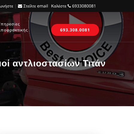
νωνήστε
|
Στείλτε email
Καλέστε
6933080081
Υπηρεσίες
Αποφρακτικής
693.308.0081
ί αντλιοστασίων Τιτάν