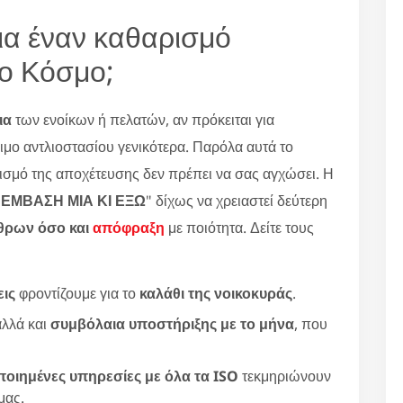
για έναν καθαρισμό
έο Κόσμο;
ια
των ενοίκων ή πελατών, αν πρόκειται για
μο αντλιοστασίου γενικότερα. Παρόλα αυτά το
ισμό της αποχέτευσης δεν πρέπει να σας αγχώσει. Η
ΕΜΒΑΣΗ ΜΙΑ ΚΙ ΕΞΩ
" δίχως να χρειαστεί δεύτερη
θρων όσο και
απόφραξη
με ποιότητα. Δείτε τους
εις
φροντίζουμε για το
καλάθι της νοικοκυράς
.
αλλά και
συμβόλαια υποστήριξης με το μήνα
, που
ποιημένες υπηρεσίες με όλα τα ISO
τεκμηριώνουν
μας.