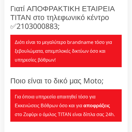
Γιατί ΑΠΟΦΡΑΚΤΙΚΗ ΕΤΑΙΡΕΙΑ
ΤΙΤΑΝ στο τηλεφωνικό κέντρο
✅2103000883;
Διότι είναι το μεγαλύτερο brandname τόσο για
ξεβουλώματα, απεμπλοκές δικτύων όσο και
υπηρεσίες βόθρων!
Ποιο είναι το δικό μας Moto;
Για όποια υπηρεσία απαιτηθεί τόσο για
Εκκενώσεις Βόθρων όσο και για
αποφράξεις
στο Ζεφύρι ο όμιλος ΤΙΤΑΝ είναι δίπλα σας 24h.