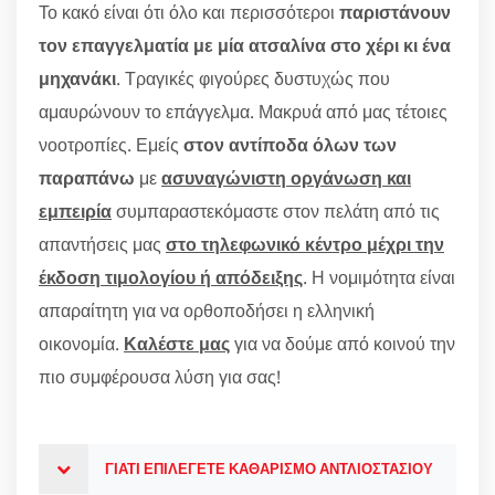
Το κακό είναι ότι όλο και περισσότεροι
παριστάνουν
τον επαγγελματία με μία ατσαλίνα στο χέρι κι ένα
μηχανάκι
. Τραγικές φιγούρες δυστυχώς που
αμαυρώνουν το επάγγελμα. Μακρυά από μας τέτοιες
νοοτροπίες. Εμείς
στον αντίποδα όλων των
παραπάνω
με
ασυναγώνιστη οργάνωση και
εμπειρία
συμπαραστεκόμαστε στον πελάτη από τις
απαντήσεις μας
στο τηλεφωνικό κέντρο μέχρι την
έκδοση τιμολογίου ή απόδειξης
. Η νομιμότητα είναι
απαραίτητη για να ορθοποδήσει η ελληνική
οικονομία.
Καλέστε μας
για να δούμε από κοινού την
πιο συμφέρουσα λύση για σας!
ΓΙΑΤΙ ΕΠΙΛΕΓΕΤΕ ΚΑΘΑΡΙΣΜΟ ΑΝΤΛΙΟΣΤΑΣΙΟΥ