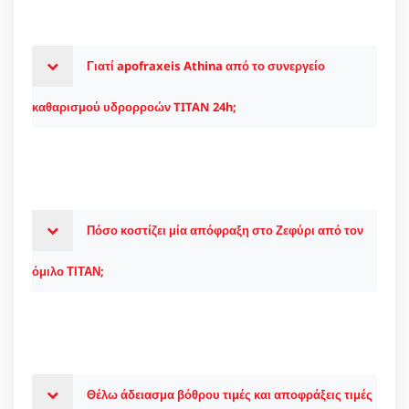
Γιατί apofraxeis Athina από το συνεργείο
καθαρισμού υδρορροών TITAN 24h;
Πόσο κοστίζει μία απόφραξη στο Ζεφύρι από τον
όμιλο ΤΙΤΑΝ;
Θέλω άδειασμα βόθρου τιμές και αποφράξεις τιμές