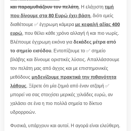
και παραμυθιάζουν τον πελάτη
. Η ελάχιστη
τιμή
που δίνουμε στα 80 Ευρώ έχει βάση
, διότι εμείς
διαθέτουμε ✅ έγχρωμη κάμερα
με κεφαλή αξίας 400
ευρώ
, που θέλει κάθε χρόνο αλλαγή ή και πιο νωρίς.
Βλέπουμε έγχρωμη εικόνα για
δεκάδες μέτρα από
το σημείο εισόδου
. Εντοπίζουμε το ✅ σημείο
βλάβης και δίνουμε οριστικές λύσεις. Απαλλάσσουμε
τον πελάτη μας από άγχος και με επιστημονικές
μεθόδους
μηδενίζουμε πρακτικά την πιθανότητα
λάθους
. Ξέρετε ότι μία ζημιά από έναν ατζαμή ✅
μπορεί να σας στοιχίσει μερικές χιλιάδες ευρώ, αν
χαλάσει σε ένα η πιο πολλά σημεία το δίκτυο
υδρορροών.
Φυσικά, υπάρχουν και αυτοί. Η αγορά είναι ελεύθερη.