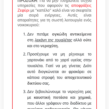
ΠΡΟΣΟΧΗ
: Για να μην πληρώνετε συχνά
υπηρεσίες που αφορούν τις
αποφράξεις
Ζεφύρι
με "καπέλο" καλό είναι να σκεφτείτε
μία σειρά ενέργειες. Αυτές είναι
απαραίτητες για τη σωστή λειτουργία ενός
νοικοκυριού:
Δεν πετάμε
ογκώδη αντικείμενα
στη
λεκάνη της τουαλέτας
αλλά
ούτε
και στο
νεροχύτη
.
Προσέχουμε να μη ρίχνουμε το
χαρτονάκι από το χαρτί υγείας στην
τουαλέτα. Γιατί να μη γίνεται; Διότι
αυτό διογκώνεται αν φρακάρει σε
κάποια στροφή του
αποχετευτικού
δικτύου
σας.
Δεν ξεβουλώνουμε το νεροχύτη μας
με
καυστική ποτάσα
και
χημικά
,
που άλλοι γράφουν στο διαδίκτυο με
ανούσια αρθρογραφία
. Θα κάνετε