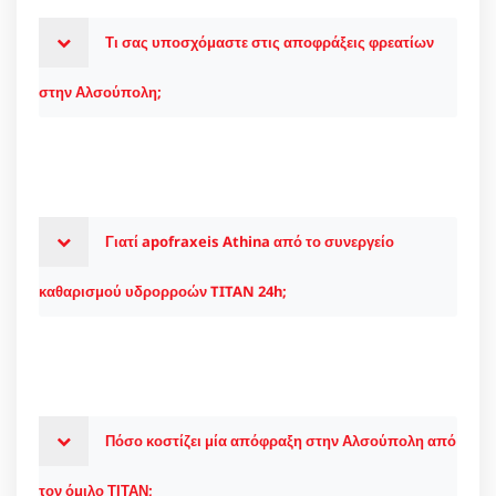
Τι σας υποσχόμαστε στις αποφράξεις φρεατίων
στην Αλσούπολη;
Γιατί apofraxeis Athina από το συνεργείο
καθαρισμού υδρορροών TITAN 24h;
Πόσο κοστίζει μία απόφραξη στην Αλσούπολη από
τον όμιλο ΤΙΤΑΝ;