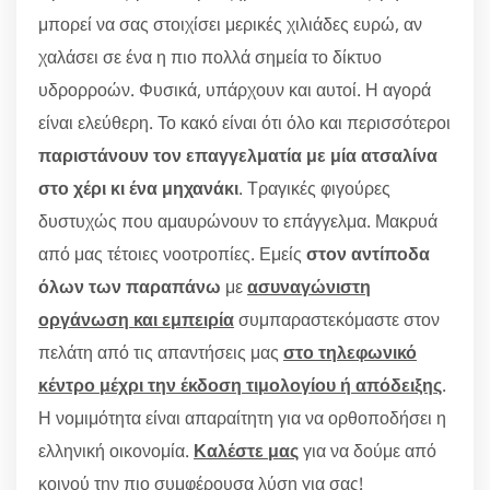
μπορεί να σας στοιχίσει μερικές χιλιάδες ευρώ, αν
χαλάσει σε ένα η πιο πολλά σημεία το δίκτυο
υδρορροών. Φυσικά, υπάρχουν και αυτοί. Η αγορά
είναι ελεύθερη. Το κακό είναι ότι όλο και περισσότεροι
παριστάνουν τον επαγγελματία με μία ατσαλίνα
στο χέρι κι ένα μηχανάκι
. Τραγικές φιγούρες
δυστυχώς που αμαυρώνουν το επάγγελμα. Μακρυά
από μας τέτοιες νοοτροπίες. Εμείς
στον αντίποδα
όλων των παραπάνω
με
ασυναγώνιστη
οργάνωση και εμπειρία
συμπαραστεκόμαστε στον
πελάτη από τις απαντήσεις μας
στο τηλεφωνικό
κέντρο μέχρι την έκδοση τιμολογίου ή απόδειξης
.
Η νομιμότητα είναι απαραίτητη για να ορθοποδήσει η
ελληνική οικονομία.
Καλέστε μας
για να δούμε από
κοινού την πιο συμφέρουσα λύση για σας!