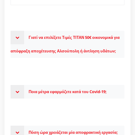
Γιατί να επιλέξετε Τιμές ΤΙΤΑΝ 50€ οικονομικά για
απόφραξη αποχέτευσης Αλσούπολη ή άντληση υδάτων;
Ποια μέτρα εφαρμόζετε κατά του Covid-19;
Πόση ώρα χρειάζεται μία αποφρακτική εργασία;