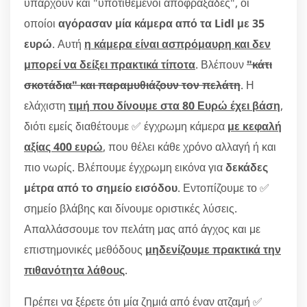
υπάρχουν και "υποτιθέμενοι αποφραξάδες", οι
οποίοι
αγόρασαν μία κάμερα από τα Lidl με 35
ευρώ
. Αυτή
η κάμερα είναι ασπρόμαυρη και δεν
μπορεί να δείξει πρακτικά τίποτα
. Βλέπουν
"κάτι
σκοτάδια" και παραμυθιάζουν τον πελάτη
. Η
ελάχιστη
τιμή που δίνουμε στα 80 Ευρώ έχει βάση
,
διότι εμείς διαθέτουμε ✅ έγχρωμη κάμερα
με κεφαλή
αξίας 400 ευρώ
, που θέλει κάθε χρόνο αλλαγή ή και
πιο νωρίς. Βλέπουμε έγχρωμη εικόνα για
δεκάδες
μέτρα από το σημείο εισόδου
. Εντοπίζουμε το ✅
σημείο βλάβης και δίνουμε οριστικές λύσεις.
Απαλλάσσουμε τον πελάτη μας από άγχος και με
επιστημονικές μεθόδους
μηδενίζουμε πρακτικά την
πιθανότητα λάθους
.
Πρέπει να ξέρετε ότι μία ζημιά από έναν ατζαμή ✅