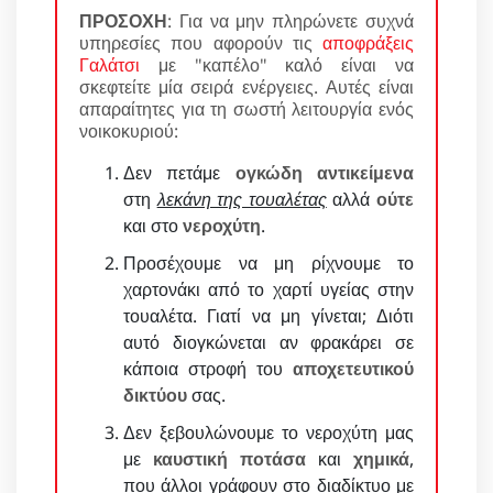
ΠΡΟΣΟΧΗ
: Για να μην πληρώνετε συχνά
υπηρεσίες που αφορούν τις
αποφράξεις
Γαλάτσι
με "καπέλο" καλό είναι να
σκεφτείτε μία σειρά ενέργειες. Αυτές είναι
απαραίτητες για τη σωστή λειτουργία ενός
νοικοκυριού:
Δεν πετάμε
ογκώδη αντικείμενα
στη
λεκάνη της τουαλέτας
αλλά
ούτε
και στο
νεροχύτη
.
Προσέχουμε να μη ρίχνουμε το
χαρτονάκι από το χαρτί υγείας στην
τουαλέτα. Γιατί να μη γίνεται; Διότι
αυτό διογκώνεται αν φρακάρει σε
κάποια στροφή του
αποχετευτικού
δικτύου
σας.
Δεν ξεβουλώνουμε το νεροχύτη μας
με
καυστική ποτάσα
και
χημικά
,
που άλλοι γράφουν στο διαδίκτυο με