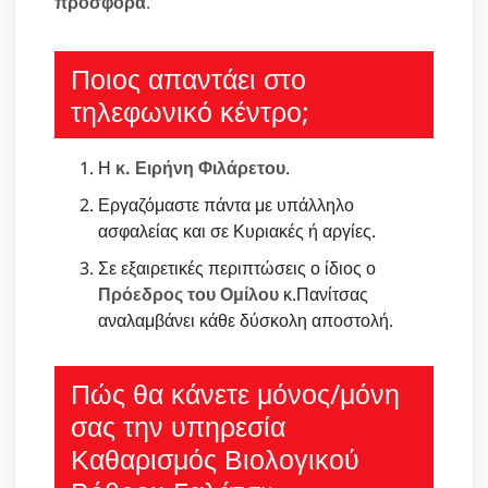
προσφορά
.
Ποιος απαντάει στο
τηλεφωνικό κέντρο;
Η
κ. Ειρήνη Φιλάρετου
.
Εργαζόμαστε πάντα με υπάλληλο
ασφαλείας και σε Κυριακές ή αργίες.
Σε εξαιρετικές περιπτώσεις ο ίδιος ο
Πρόεδρος του Ομίλου
κ.Πανίτσας
αναλαμβάνει κάθε δύσκολη αποστολή.
Πώς θα κάνετε μόνος/μόνη
σας την υπηρεσία
Καθαρισμός Βιολογικού