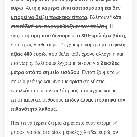
ευρώ
. Αυτή
η κάμερα είναι ασπρόμαυρη και δεν
μπορεί να δείξει πρακτικά τίποτα
. Βλέπουν
"κάτι
σκοτάδια" και παραμυθιάζουν τον πελάτη
. Η
ελάχιστη
τιμή που δίνουμε στα 80 Ευρώ έχει βάση
,
διότι εμείς διαθέτουμε ✅ έγχρωμη κάμερα
με κεφαλή
αξίας 400 ευρώ
, που θέλει κάθε χρόνο αλλαγή ή και
πιο νωρίς. Βλέπουμε έγχρωμη εικόνα για
δεκάδες
μέτρα από το σημείο εισόδου
. Εντοπίζουμε το ✅
σημείο βλάβης και δίνουμε οριστικές λύσεις.
Απαλλάσσουμε τον πελάτη μας από άγχος και με
επιστημονικές μεθόδους
μηδενίζουμε πρακτικά την
πιθανότητα λάθους
.
Πρέπει να ξέρετε ότι μία ζημιά από έναν ατζαμή ✅
μπορεί να σας στοιχίσει μερικές χιλιάδες ευρώ, αν