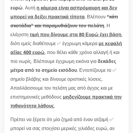
ευρώ
. Αυτή
η κάμερα είναι ασπρόμαυρη και δεν
μπορεί να δείξει πρακτικά τίποτα
. Βλέπουν
"κάτι
σκοτάδια" και παραμυθιάζουν τον πελάτη
. Η
ελάχιστη
τιμή που δίνουμε στα 80 Ευρώ έχει βάση
,
διότι εμείς διαθέτουμε ✅ έγχρωμη κάμερα
με κεφαλή
αξίας 400 ευρώ
, που θέλει κάθε χρόνο αλλαγή ή και
πιο νωρίς. Βλέπουμε έγχρωμη εικόνα για
δεκάδες
μέτρα από το σημείο εισόδου
. Εντοπίζουμε το ✅
σημείο βλάβης και δίνουμε οριστικές λύσεις.
Απαλλάσσουμε τον πελάτη μας από άγχος και με
επιστημονικές μεθόδους
μηδενίζουμε πρακτικά την
πιθανότητα λάθους
.
Πρέπει να ξέρετε ότι μία ζημιά από έναν ατζαμή ✅
μπορεί να σας στοιχίσει μερικές χιλιάδες ευρώ, αν