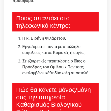
προσφορά
.
Ποιος απαντάει στο
τηλεφωνικό κέντρο;
Η
κ. Ειρήνη Φιλάρετου
.
Εργαζόμαστε πάντα με υπάλληλο
ασφαλείας και σε Κυριακές ή αργίες.
Σε εξαιρετικές περιπτώσεις ο ίδιος ο
Πρόεδρος του Ομίλου
κ.Πανίτσας
αναλαμβάνει κάθε δύσκολη αποστολή.
Πώς θα κάνετε μόνος/μόνη
σας την υπηρεσία
Καθαρισμός Βιολογικού