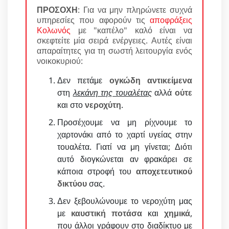
ΠΡΟΣΟΧΗ
: Για να μην πληρώνετε συχνά
υπηρεσίες που αφορούν τις
αποφράξεις
Κολωνός
με "καπέλο" καλό είναι να
σκεφτείτε μία σειρά ενέργειες. Αυτές είναι
απαραίτητες για τη σωστή λειτουργία ενός
νοικοκυριού:
Δεν πετάμε
ογκώδη αντικείμενα
στη
λεκάνη της τουαλέτας
αλλά
ούτε
και στο
νεροχύτη
.
Προσέχουμε να μη ρίχνουμε το
χαρτονάκι από το χαρτί υγείας στην
τουαλέτα. Γιατί να μη γίνεται; Διότι
αυτό διογκώνεται αν φρακάρει σε
κάποια στροφή του
αποχετευτικού
δικτύου
σας.
Δεν ξεβουλώνουμε το νεροχύτη μας
με
καυστική ποτάσα
και
χημικά
,
που άλλοι γράφουν στο διαδίκτυο με