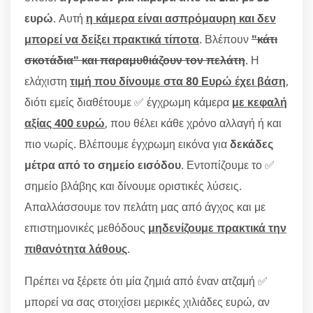
ευρώ
. Αυτή
η κάμερα είναι ασπρόμαυρη και δεν
μπορεί να δείξει πρακτικά τίποτα
. Βλέπουν
"κάτι
σκοτάδια" και παραμυθιάζουν τον πελάτη
. Η
ελάχιστη
τιμή που δίνουμε στα 80 Ευρώ έχει βάση
,
διότι εμείς διαθέτουμε ✅ έγχρωμη κάμερα
με κεφαλή
αξίας 400 ευρώ
, που θέλει κάθε χρόνο αλλαγή ή και
πιο νωρίς. Βλέπουμε έγχρωμη εικόνα για
δεκάδες
μέτρα από το σημείο εισόδου
. Εντοπίζουμε το ✅
σημείο βλάβης και δίνουμε οριστικές λύσεις.
Απαλλάσσουμε τον πελάτη μας από άγχος και με
επιστημονικές μεθόδους
μηδενίζουμε πρακτικά την
πιθανότητα λάθους
.
Πρέπει να ξέρετε ότι μία ζημιά από έναν ατζαμή ✅
μπορεί να σας στοιχίσει μερικές χιλιάδες ευρώ, αν