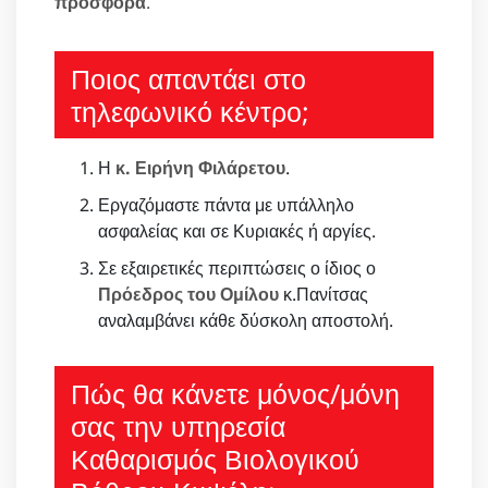
προσφορά
.
Ποιος απαντάει στο
τηλεφωνικό κέντρο;
Η
κ. Ειρήνη Φιλάρετου
.
Εργαζόμαστε πάντα με υπάλληλο
ασφαλείας και σε Κυριακές ή αργίες.
Σε εξαιρετικές περιπτώσεις ο ίδιος ο
Πρόεδρος του Ομίλου
κ.Πανίτσας
αναλαμβάνει κάθε δύσκολη αποστολή.
Πώς θα κάνετε μόνος/μόνη
σας την υπηρεσία
Καθαρισμός Βιολογικού