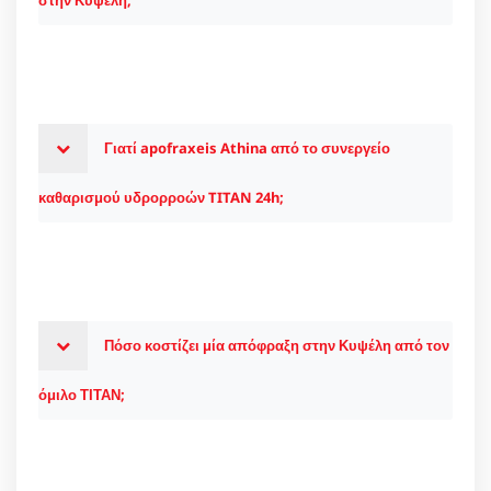
Γιατί apofraxeis Athina από το συνεργείο
καθαρισμού υδρορροών TITAN 24h;
Πόσο κοστίζει μία απόφραξη στην Κυψέλη από τον
όμιλο ΤΙΤΑΝ;