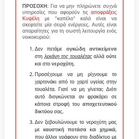
ΠΡΟΣΟΧΗ
: Για να μην πληρώνετε συχνά
υπηρεσίες που αφορούν τις
αποφράξεις
Κυψέλη
με "καπέλο" καλό είναι να
σκεφτείτε μία σειρά ενέργειες. Αυτές είναι
απαραίτητες για τη σωστή λειτουργία ενός
νοικοκυριού:
Δεν πετάμε
ογκώδη αντικείμενα
στη
λεκάνη της τουαλέτας
αλλά
ούτε
και στο
νεροχύτη
.
Προσέχουμε να μη ρίχνουμε το
χαρτονάκι από το χαρτί υγείας στην
τουαλέτα. Γιατί να μη γίνεται; Διότι
αυτό διογκώνεται αν φρακάρει σε
κάποια στροφή του
αποχετευτικού
δικτύου
σας.
Δεν ξεβουλώνουμε το νεροχύτη μας
με
καυστική ποτάσα
και
χημικά
,
που άλλοι γράφουν στο διαδίκτυο με