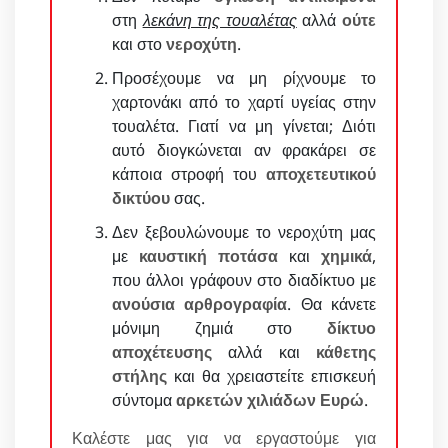
στη
λεκάνη της τουαλέτας
αλλά
ούτε
και στο
νεροχύτη
.
Προσέχουμε να μη ρίχνουμε το
χαρτονάκι από το χαρτί υγείας στην
τουαλέτα. Γιατί να μη γίνεται; Διότι
αυτό διογκώνεται αν φρακάρει σε
κάποια στροφή του
αποχετευτικού
δικτύου
σας.
Δεν ξεβουλώνουμε το νεροχύτη μας
με
καυστική ποτάσα
και
χημικά
,
που άλλοι γράφουν στο διαδίκτυο με
ανούσια αρθρογραφία
. Θα κάνετε
μόνιμη ζημιά στο
δίκτυο
αποχέτευσης
αλλά και
κάθετης
στήλης
και θα χρειαστείτε επισκευή
σύντομα
αρκετών χιλιάδων Ευρώ
.
Καλέστε μας για να εργαστούμε για