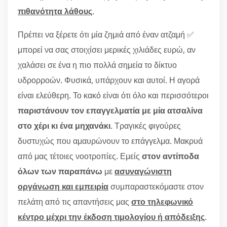
πιθανότητα λάθους
.
Πρέπει να ξέρετε ότι μία ζημιά από έναν ατζαμή ✅
μπορεί να σας στοιχίσει μερικές χιλιάδες ευρώ, αν
χαλάσει σε ένα η πιο πολλά σημεία το δίκτυο
υδρορροών. Φυσικά, υπάρχουν και αυτοί. Η αγορά
είναι ελεύθερη. Το κακό είναι ότι όλο και περισσότεροι
παριστάνουν τον επαγγελματία με μία ατσαλίνα
στο χέρι κι ένα μηχανάκι
. Τραγικές φιγούρες
δυστυχώς που αμαυρώνουν το επάγγελμα. Μακρυά
από μας τέτοιες νοοτροπίες. Εμείς
στον αντίποδα
όλων των παραπάνω
με
ασυναγώνιστη
οργάνωση και εμπειρία
συμπαραστεκόμαστε στον
πελάτη από τις απαντήσεις μας
στο τηλεφωνικό
κέντρο μέχρι την έκδοση τιμολογίου ή απόδειξης
.