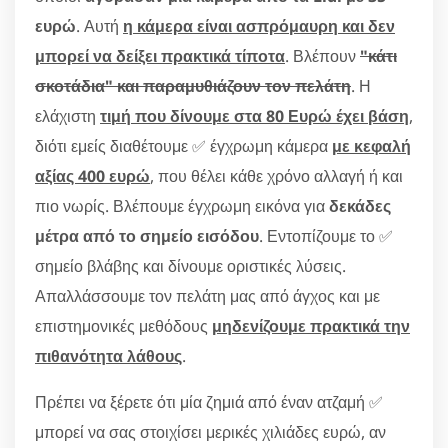
ευρώ
. Αυτή
η κάμερα είναι ασπρόμαυρη και δεν
μπορεί να δείξει πρακτικά τίποτα
. Βλέπουν
"κάτι
σκοτάδια" και παραμυθιάζουν τον πελάτη
. Η
ελάχιστη
τιμή που δίνουμε στα 80 Ευρώ έχει βάση
,
διότι εμείς διαθέτουμε ✅ έγχρωμη κάμερα
με κεφαλή
αξίας 400 ευρώ
, που θέλει κάθε χρόνο αλλαγή ή και
πιο νωρίς. Βλέπουμε έγχρωμη εικόνα για
δεκάδες
μέτρα από το σημείο εισόδου
. Εντοπίζουμε το ✅
σημείο βλάβης και δίνουμε οριστικές λύσεις.
Απαλλάσσουμε τον πελάτη μας από άγχος και με
επιστημονικές μεθόδους
μηδενίζουμε πρακτικά την
πιθανότητα λάθους
.
Πρέπει να ξέρετε ότι μία ζημιά από έναν ατζαμή ✅
μπορεί να σας στοιχίσει μερικές χιλιάδες ευρώ, αν