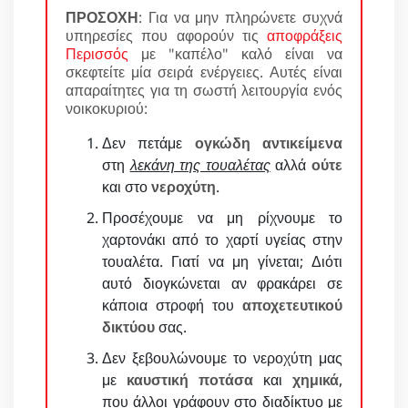
ΠΡΟΣΟΧΗ
: Για να μην πληρώνετε συχνά
υπηρεσίες που αφορούν τις
αποφράξεις
Περισσός
με "καπέλο" καλό είναι να
σκεφτείτε μία σειρά ενέργειες. Αυτές είναι
απαραίτητες για τη σωστή λειτουργία ενός
νοικοκυριού:
Δεν πετάμε
ογκώδη αντικείμενα
στη
λεκάνη της τουαλέτας
αλλά
ούτε
και στο
νεροχύτη
.
Προσέχουμε να μη ρίχνουμε το
χαρτονάκι από το χαρτί υγείας στην
τουαλέτα. Γιατί να μη γίνεται; Διότι
αυτό διογκώνεται αν φρακάρει σε
κάποια στροφή του
αποχετευτικού
δικτύου
σας.
Δεν ξεβουλώνουμε το νεροχύτη μας
με
καυστική ποτάσα
και
χημικά
,
που άλλοι γράφουν στο διαδίκτυο με