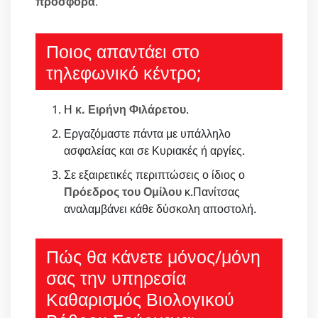
προσφορά
.
Ποιος απαντάει στο
τηλεφωνικό κέντρο;
Η
κ. Ειρήνη Φιλάρετου
.
Εργαζόμαστε πάντα με υπάλληλο
ασφαλείας και σε Κυριακές ή αργίες.
Σε εξαιρετικές περιπτώσεις ο ίδιος ο
Πρόεδρος του Ομίλου
κ.Πανίτσας
αναλαμβάνει κάθε δύσκολη αποστολή.
Πώς θα κάνετε μόνος/μόνη
σας την υπηρεσία
Καθαρισμός Βιολογικού