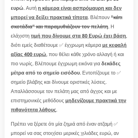
ευρώ
. Αυτή
η κάμερα είναι ασπρόμαυρη και δεν
μπορεί να δείξει πρακτικά τίποτα
. Βλέπουν
"κάτι
σκοτάδια" και παραμυθιάζουν τον πελάτη
. Η
ελάχιστη
τιμή που δίνουμε στα 80 Ευρώ έχει βάση
,
διότι εμείς διαθέτουμε ✅ έγχρωμη κάμερα
με κεφαλή
αξίας 400 ευρώ
, που θέλει κάθε χρόνο αλλαγή ή και
πιο νωρίς. Βλέπουμε έγχρωμη εικόνα για
δεκάδες
μέτρα από το σημείο εισόδου
. Εντοπίζουμε το ✅
σημείο βλάβης και δίνουμε οριστικές λύσεις.
Απαλλάσσουμε τον πελάτη μας από άγχος και με
επιστημονικές μεθόδους
μηδενίζουμε πρακτικά την
πιθανότητα λάθους
.
Πρέπει να ξέρετε ότι μία ζημιά από έναν ατζαμή ✅
μπορεί να σας στοιχίσει μερικές χιλιάδες ευρώ, αν