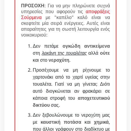
ΠΡΟΣΟΧΗ
: Για να μην πληρώνετε συχνά
υπηρεσίες που αφορούν τις
αποφράξεις
Σούρμενα
με "καπέλο" καλό είναι να
σκεφτείτε μία σειρά ενέργειες. Αυτές είναι
απαραίτητες για τη σωστή λειτουργία ενός
νοικοκυριού:
Δεν πετάμε
ογκώδη αντικείμενα
στη
λεκάνη της τουαλέτας
αλλά
ούτε
και στο
νεροχύτη
.
Προσέχουμε να μη ρίχνουμε το
χαρτονάκι από το χαρτί υγείας στην
τουαλέτα. Γιατί να μη γίνεται; Διότι
αυτό διογκώνεται αν φρακάρει σε
κάποια στροφή του
αποχετευτικού
δικτύου
σας.
Δεν ξεβουλώνουμε το νεροχύτη μας
με
καυστική ποτάσα
και
χημικά
,
που άλλοι γράφουν στο διαδίκτυο με