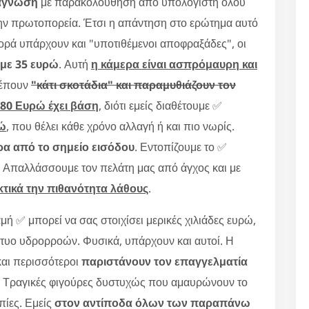
ιάγνωση
με παρακολούθηση από υπολογιστή όλου
στην πρωτοπορεία. Έτσι η απάντηση στο ερώτημα αυτό
αγορά υπάρχουν και "υποτιθέμενοι αποφραξάδες", οι
 με 35 ευρώ
. Αυτή
η κάμερα είναι ασπρόμαυρη και
λέπουν
"κάτι σκοτάδια" και παραμυθιάζουν τον
 80 Ευρώ έχει βάση
, διότι εμείς διαθέτουμε ✅
ρώ
, που θέλει κάθε χρόνο αλλαγή ή και πιο νωρίς.
ρα από το σημείο εισόδου
. Εντοπίζουμε το ✅
ς. Απαλλάσσουμε τον πελάτη μας από άγχος και με
τικά την πιθανότητα λάθους
.
αμή ✅ μπορεί να σας στοιχίσει μερικές χιλιάδες ευρώ,
ίκτυο υδρορροών. Φυσικά, υπάρχουν και αυτοί. Η
 και περισσότεροι
παριστάνουν τον επαγγελματία
. Τραγικές φιγούρες δυστυχώς που αμαυρώνουν το
πίες. Εμείς
στον αντίποδα όλων των παραπάνω