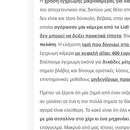
Η
χρήση έγχρωμης μικροκάμερας για δ
του αποχετευτικού σας δικτύου μας θέτει 
δεν είναι και τόσο δύσκολη. Βέβαια, στην 
οποίοι
αγόρασαν μία κάμερα από τα Lidl
δεν μπορεί να δείξει πρακτικά τίποτα
. Β
πελάτη
. Η ελάχιστη
τιμή που δίνουμε στα
έγχρωμη κάμερα
με κεφαλή αξίας 400 ευ
Βλέπουμε έγχρωμη εικόνα για
δεκάδες μέτ
σημείο βλάβης και δίνουμε οριστικές λύσει
επιστημονικές μεθόδους
μηδενίζουμε πρακ
Πρέπει να ξέρετε ότι μία ζημιά από έναν ατζ
αν χαλάσει σε ένα η πιο πολλά σημεία το δ
αγορά είναι ελεύθερη. Το κακό είναι ότι όλο
με μία ατσαλίνα στο χέρι κι ένα μηχανάκι
επάγγελμα. Μακρυά από μας τέτοιες νοοτρο